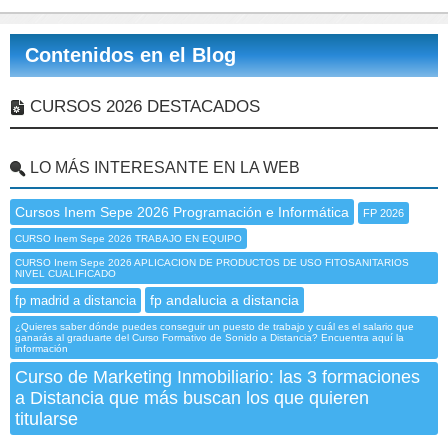
Contenidos en el Blog
CURSOS 2026 DESTACADOS
LO MÁS INTERESANTE EN LA WEB
Cursos Inem Sepe 2026 Programación e Informática
FP 2026
CURSO Inem Sepe 2026 TRABAJO EN EQUIPO
CURSO Inem Sepe 2026 APLICACION DE PRODUCTOS DE USO FITOSANITARIOS
NIVEL CUALIFICADO
fp andalucia a distancia
fp madrid a distancia
¿Quieres saber dónde puedes conseguir un puesto de trabajo y cuál es el salario que
ganarás al graduarte del Curso Formativo de Sonido a Distancia? Encuentra aquí la
información
Curso de Marketing Inmobiliario: las 3 formaciones
a Distancia que más buscan los que quieren
titularse