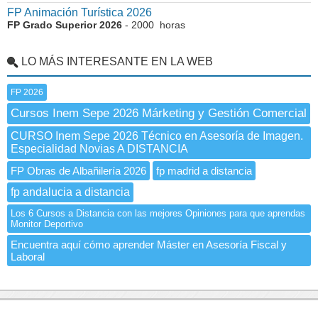
FP Animación Turística 2026
FP Grado Superior 2026
- 2000 horas
LO MÁS INTERESANTE EN LA WEB
FP 2026
Cursos Inem Sepe 2026 Márketing y Gestión Comercial
CURSO Inem Sepe 2026 Técnico en Asesoría de Imagen.
Especialidad Novias A DISTANCIA
FP Obras de Albañilería 2026
fp madrid a distancia
fp andalucia a distancia
Los 6 Cursos a Distancia con las mejores Opiniones para que aprendas
Monitor Deportivo
Encuentra aquí cómo aprender Máster en Asesoría Fiscal y
Laboral