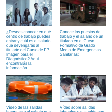
¿Deseas conocer en qué
Conoce los puestos de
centro de trabajo puedes
trabajo y el salario de un
entrar y cuál es el salario
titulado en el Curso
que devengarás al
Formativo de Grado
titularte del Curso de FP
Medio de Emergencias
Imagen para el
Sanitarias:
Diagnóstico? Aquí
encontrarás la
información
Vídeo de las salidas
Vídeo sobre salidas
laborales y el salario que
laborales y el sueldo que