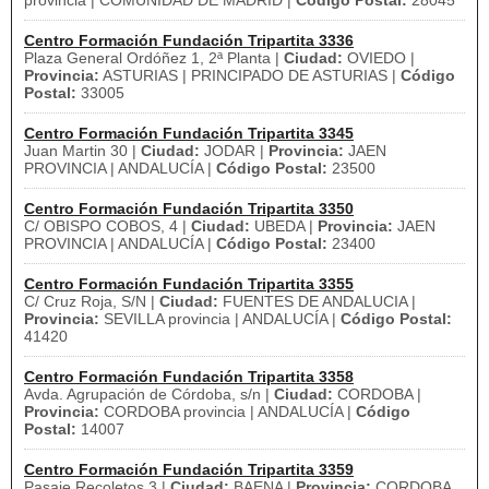
provincia | COMUNIDAD DE MADRID |
Código Postal:
28045
Centro Formación Fundación Tripartita 3336
Plaza General Ordóñez 1, 2ª Planta |
Ciudad:
OVIEDO |
Provincia:
ASTURIAS | PRINCIPADO DE ASTURIAS |
Código
Postal:
33005
Centro Formación Fundación Tripartita 3345
Juan Martin 30 |
Ciudad:
JODAR |
Provincia:
JAEN
PROVINCIA | ANDALUCÍA |
Código Postal:
23500
Centro Formación Fundación Tripartita 3350
C/ OBISPO COBOS, 4 |
Ciudad:
UBEDA |
Provincia:
JAEN
PROVINCIA | ANDALUCÍA |
Código Postal:
23400
Centro Formación Fundación Tripartita 3355
C/ Cruz Roja, S/N |
Ciudad:
FUENTES DE ANDALUCIA |
Provincia:
SEVILLA provincia | ANDALUCÍA |
Código Postal:
41420
Centro Formación Fundación Tripartita 3358
Avda. Agrupación de Córdoba, s/n |
Ciudad:
CORDOBA |
Provincia:
CORDOBA provincia | ANDALUCÍA |
Código
Postal:
14007
Centro Formación Fundación Tripartita 3359
Pasaje Recoletos 3 |
Ciudad:
BAENA |
Provincia:
CORDOBA