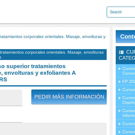
Cont
tamientos corporales orientales. Masaje, envolturas y
CU
atamientos corporales orientales. Masaje, envolturas
s
CATEG
 superior tratamientos
Cursos
, envolturas y exfoliantes A
Comer
ARS
FP 20
Cursos
PEDIR MÁS INFORMACIÓN
Curso
Diseño
Curso
Inform
Curso
Curso