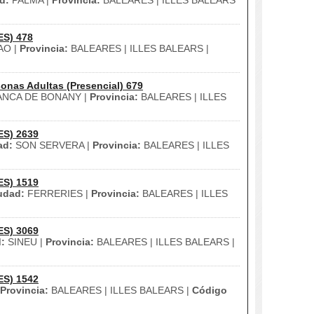
d:
PALMA |
Provincia:
BALEARES | ILLES BALEARS
ES) 478
O |
Provincia:
BALEARES | ILLES BALEARS |
onas Adultas (Presencial) 679
ANCA DE BONANY |
Provincia:
BALEARES | ILLES
ES) 2639
ad:
SON SERVERA |
Provincia:
BALEARES | ILLES
ES) 1519
udad:
FERRERIES |
Provincia:
BALEARES | ILLES
ES) 3069
:
SINEU |
Provincia:
BALEARES | ILLES BALEARS |
ES) 1542
Provincia:
BALEARES | ILLES BALEARS |
Código