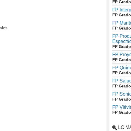
FP Grado
FP Inter
FP Grado
FP Mante
rales
FP Grado
FP Produ
Espectác
FP Grado
FP Proye
FP Grado
FP Quími
FP Grado
FP Salud
FP Grado
FP Soni
FP Grado
FP Vitivi
FP Grado
LO M