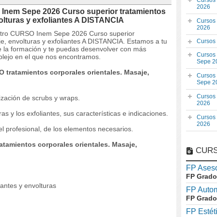
Cursos
2026
Inem Sepe 2026 Curso superior tratamientos
volturas y exfoliantes A DISTANCIA
Cursos
2026
estro CURSO Inem Sepe 2026 Curso superior
je, envolturas y exfoliantes A DISTANCIA. Estamos a tu
Cursos
e la formación y te puedas desenvolver con más
Cursos
plejo en el que nos encontramos.
Sepe 2
 tratamientos corporales orientales. Masaje,
Cursos
Sepe 2
Cursos
ización de scrubs y wraps.
2026
s y los exfoliantes, sus características e indicaciones.
Cursos
2026
del profesional, de los elementos necesarios.
atamientos corporales orientales. Masaje,
CURS
FP Aseso
FP Grado
iantes y envolturas
FP Auto
FP Grado
FP Estét