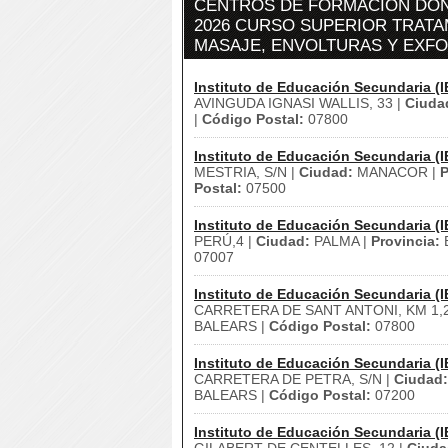
CENTROS DE FORMACIÓN DÓN
2026 CURSO SUPERIOR TRAT
MASAJE, ENVOLTURAS Y EXFOL
Instituto de Educación Secundaria (I
AVINGUDA IGNASI WALLIS, 33 |
Ciuda
|
Código Postal:
07800
Instituto de Educación Secundaria (I
MESTRIA, S/N |
Ciudad:
MANACOR |
P
Postal:
07500
Instituto de Educación Secundaria (I
PERÚ,4 |
Ciudad:
PALMA |
Provincia:
B
07007
Instituto de Educación Secundaria (I
CARRETERA DE SANT ANTONI, KM 1,2
BALEARS |
Código Postal:
07800
Instituto de Educación Secundaria (I
CARRETERA DE PETRA, S/N |
Ciudad:
BALEARS |
Código Postal:
07200
Instituto de Educación Secundaria (I