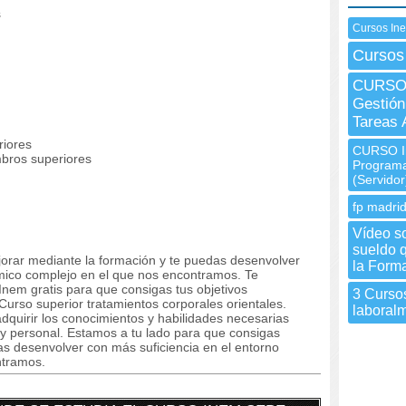
s
Cursos Ine
Cursos
CURSO 
Gestión
Tareas
riores
CURSO I
bros superiores
Programa
(Servido
fp madrid
Vídeo so
sueldo 
orar mediante la formación y te puedas desenvolver
la Form
mico complejo en el que nos encontramos. Te
nem gratis para que consigas tus objetivos
3 Curso
urso superior tratamientos corporales orientales.
laboral
adquirir los conocimientos y habilidades necesarias
 y personal. Estamos a tu lado para que consigas
as desenvolver con más suficiencia en el entorno
ntramos.