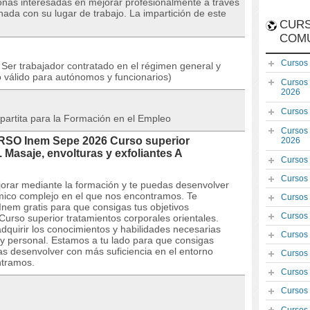
sonas interesadas en mejorar profesionalmente a través
nada con su lugar de trabajo. La impartición de este
CURS
COM
Cursos
Ser trabajador contratado en el régimen general y
o válido para autónomos y funcionarios)
Cursos
2026
Cursos
partita para la Formación en el Empleo
Cursos
URSO Inem Sepe 2026 Curso superior
2026
. Masaje, envolturas y exfoliantes A
Cursos
Cursos
orar mediante la formación y te puedas desenvolver
mico complejo en el que nos encontramos. Te
Cursos
nem gratis para que consigas tus objetivos
Cursos
urso superior tratamientos corporales orientales.
adquirir los conocimientos y habilidades necesarias
Cursos
 y personal. Estamos a tu lado para que consigas
as desenvolver con más suficiencia en el entorno
Cursos
ntramos.
Cursos
Cursos