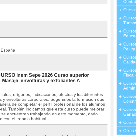
Contab
Curso
Cursos
Turis
Curso
Educa
Cursos
Peluqu
n España
Curso
Calida
Curso
CURSO Inem Sepe 2026 Curso superior
Fiscal
. Masaje, envolturas y exfoliantes A
Curso
Admini
tales, orígenes, indicaciones, efectos y los diferentes
Cursos
tes y envolturas corporales. Sugerimos la formación que
Constr
nera de completar el perfil profesional de los alumnos
oral. También indicamos que este curso puede mejorar
Cursos
que se encuentren trabajando en este momento, dado
Ganad
 con el trabajo habitual
Curso
Otros 