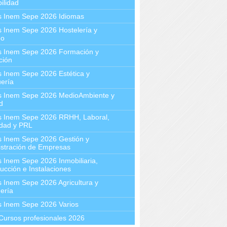
ilidad
s Inem Sepe 2026 Idiomas
 Inem Sepe 2026 Hostelería y
mo
s Inem Sepe 2026 Formación y
ción
 Inem Sepe 2026 Estética y
ería
s Inem Sepe 2026 MedioAmbiente y
d
s Inem Sepe 2026 RRHH, Laboral,
idad y PRL
s Inem Sepe 2026 Gestión y
stración de Empresas
 Inem Sepe 2026 Inmobiliaria,
ucción e Instalaciones
 Inem Sepe 2026 Agricultura y
ería
s Inem Sepe 2026 Varios
Cursos profesionales 2026