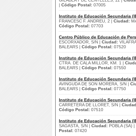
GILABERT DE CENTELLES, 12 |
Ciuda
|
Código Postal:
07005
Instituto de Educación Secundaria (I
FRANCESC F. ANDREU, 2 |
Ciudad:
MA
Código Postal:
07703
Centro Público de Educación de Pers
ESCORXADOR, S/N |
Ciudad:
VILAFR
BALEARS |
Código Postal:
07520
Instituto de Educación Secundaria (I
CTRA. DE CALA MILLOR, KM. 1 |
Ciud
BALEARS |
Código Postal:
07550
Instituto de Educación Secundaria (I
AVINGUDA DE SON MORERA, S/N |
Ci
BALEARS |
Código Postal:
07750
Instituto de Educación Secundaria (I
CARRETERA DE LLORET, S/N |
Ciudad
Código Postal:
07510
Instituto de Educación Secundaria (I
SAGASTA, S/N |
Ciudad:
POBLA (SA) |
Postal:
07420