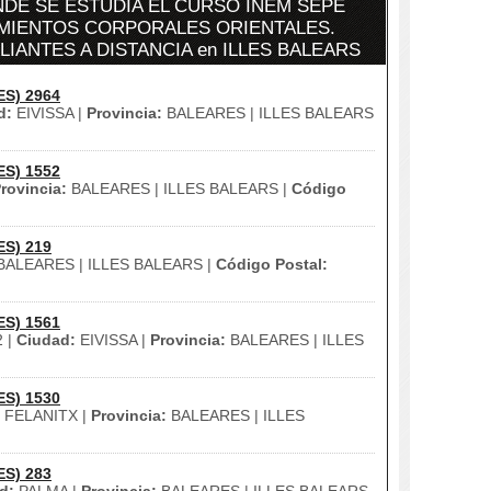
DE SE ESTUDIA EL CURSO INEM SEPE
AMIENTOS CORPORALES ORIENTALES.
IANTES A DISTANCIA en ILLES BALEARS
ES) 2964
d:
EIVISSA |
Provincia:
BALEARES | ILLES BALEARS
ES) 1552
rovincia:
BALEARES | ILLES BALEARS |
Código
ES) 219
ALEARES | ILLES BALEARS |
Código Postal:
ES) 1561
 |
Ciudad:
EIVISSA |
Provincia:
BALEARES | ILLES
ES) 1530
FELANITX |
Provincia:
BALEARES | ILLES
ES) 283