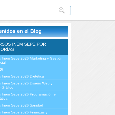
enidos en el Blog
RSOS INEM SEPE POR
ORÍAS
 Inem Sepe 2026 Márketing y Gestión
cial
26
 Inem Sepe 2026 Dietética
s Inem Sepe 2026 Diseño Web y
 Gráfico
s Inem Sepe 2026 Programación e
ática
s Inem Sepe 2026 Sanidad
s Inem Sepe 2026 Finanzas y