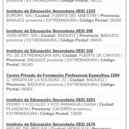
provincia | EXTREMADURA |
Código Postal:
06131
Instituto de Educación Secundaria (IES) 1333
EUROPA, S/N |
Ciudad:
FUENTE DEL MAESTRE |
Provincia:
BADAJOZ provincia | EXTREMADURA |
Código Postal:
06360
Instituto de Educación Secundaria (IES) 396
JUAN MIRO, S/N |
Ciudad:
BADAJOZ |
Provincia:
BADAJOZ
provincia | EXTREMADURA |
Código Postal:
06005
Instituto de Educación Secundaria (IES) 100
PO. DE EXTREMADURA S/N |
Ciudad:
FUENTE DE CANTOS |
Provincia:
BADAJOZ provincia | EXTREMADURA |
Código
Postal:
06240
Centro Privado de Formación Profesional Específica 1594
C/ VIRGEN DE LA SOLEDAD, 22 |
Ciudad:
BADAJOZ |
Provincia:
BADAJOZ provincia | EXTREMADURA |
Código
Postal:
06001
Instituto de Educación Secundaria (IES) 3201
PEDRO Y FCO.GLEZ.Y FCO.PANIAGUA LOAISA |
Ciudad:
PLASENCIA |
Provincia:
CACERES provincia |
EXTREMADURA |
Código Postal:
10600
Instituto de Educación Secundaria (IES) 1676
MIGUEL DELIBES,S/N |
Ciudad:
MORALEJA |
Provincia: