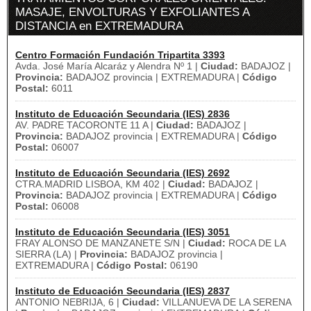
MASAJE, ENVOLTURAS Y EXFOLIANTES A
DISTANCIA en EXTREMADURA
Centro Formación Fundación Tripartita 3393
Avda. José María Alcaráz y Alendra Nº 1 |
Ciudad:
BADAJOZ |
Provincia:
BADAJOZ provincia | EXTREMADURA |
Código
Postal:
6011
Instituto de Educación Secundaria (IES) 2836
AV. PADRE TACORONTE 11 A |
Ciudad:
BADAJOZ |
Provincia:
BADAJOZ provincia | EXTREMADURA |
Código
Postal:
06007
Instituto de Educación Secundaria (IES) 2692
CTRA.MADRID LISBOA, KM 402 |
Ciudad:
BADAJOZ |
Provincia:
BADAJOZ provincia | EXTREMADURA |
Código
Postal:
06008
Instituto de Educación Secundaria (IES) 3051
FRAY ALONSO DE MANZANETE S/N |
Ciudad:
ROCA DE LA
SIERRA (LA) |
Provincia:
BADAJOZ provincia |
EXTREMADURA |
Código Postal:
06190
Instituto de Educación Secundaria (IES) 2837
ANTONIO NEBRIJA, 6 |
Ciudad:
VILLANUEVA DE LA SERENA