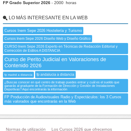
FP Grado Superior 2026
- 2000 horas
LO MÁS INTERESANTE EN LA WEB
Cursos Inem Sepe 2026 Hostelería y Turismo
Cursos Inem Sepe 2026 Diseño Web y Diseño Gráfico
CURSO Inem Sepe 2026 Experto en Técnicas de Redacción Editorial y
Corrección de Estilos A DISTANCIA
Curso de Perito Judicial en Valoraciones de
Contenido 2026
fp andalucia a distancia
fp madrid a distancia
¿Buscas conocer en qué centro de trabajo puedes entrar y cuál es el sueldo que
ganarás al graduarte de la Formación de Dirección y Gestión de Instalaciones
Deportivas? Aquí encontrarás la información
FP Producción de Audiovisuales Radio y Espectáculos: los 3 Cursos
más valorados que encontrarás en la Web
Normas de utilización
Los Cursos 2026 que ofrecemos