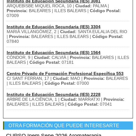
Instituto de Educación Secundaria (IES) 3081
ARQUEBISBE MIQUEL ROCA, 10 |
Ciudad:
PALMA |
Provincia:
BALEARES | ILLES BALEARS |
Código Postal:
07009
Instituto de Educación Secundaria (IES) 3304
MARIÀ VILLANGÓMEZ, 2 |
Ciudad:
SANTA EULALIA DEL RIO
|
Provincia:
BALEARES | ILLES BALEARS |
Código Postal:
07840
Instituto de Educación Secundaria (IES) 1564
CÒNDOR, 9 |
Ciudad:
CALVIÀ |
Provincia:
BALEARES | ILLES
BALEARS |
Código Postal:
07181
Centro Privado de Formación Profesional Específica 553
C/ SANT FERRAN, 17 |
Ciudad:
MAO |
Provincia:
BALEARES
| ILLES BALEARS |
Código Postal:
07000
Instituto de Educación Secundaria (IES) 2228
ARBRE DE LA CIÈNCIA, 1 |
Ciudad:
MARRATXI |
Provincia:
BALEARES | ILLES BALEARS |
Código Postal:
07041
OTRA FORMACIÓN QUE PUEDE INTERESARTE
CURSO Inem Sepe 2026 Aromaterapia