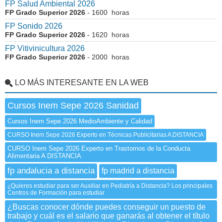
FP Salud Ambiental 2026
FP Grado Superior 2026
- 1600 horas
FP Sonido 2026
FP Grado Superior 2026
- 1620 horas
FP Vitivinicultura 2026
FP Grado Superior 2026
- 2000 horas
LO MÁS INTERESANTE EN LA WEB
Cursos Inem Sepe 2026 Sanidad
Cursos Inem Sepe 2026 MedioAmbiente y Calidad
CURSO Inem Sepe 2026 Experto en Técnicas Publicitarias A DISTANCIA
CURSO Inem Sepe 2026 Experto en Trastornos de la Conducta
Alimentaria A DISTANCIA
fp andalucia a distancia
fp madrid a distancia
¿Quieres estudiar para ser Auxiliar en Pediatría a Distancia? Los principales
Centros de Formación para estudiar
¿Buscas conocer dónde puedes conseguir un puesto de
trabajo y cuál es el salario que ganarás al obtener el título