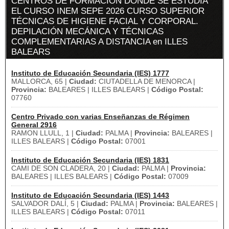
CENTROS DE FORMACIÓN DÓNDE SE ESTUDIA
EL CURSO INEM SEPE 2026 CURSO SUPERIOR
TÉCNICAS DE HIGIENE FACIAL Y CORPORAL.
DEPILACIÓN MECÁNICA Y TÉCNICAS
COMPLEMENTARIAS A DISTANCIA en ILLES
BALEARS
Instituto de Educación Secundaria (IES) 1777
MALLORCA, 65 |
Ciudad:
CIUTADELLA DE MENORCA |
Provincia:
BALEARES | ILLES BALEARS |
Código Postal:
07760
Centro Privado con varias Enseñanzas de Régimen
General 2916
RAMON LLULL, 1 |
Ciudad:
PALMA |
Provincia:
BALEARES |
ILLES BALEARS |
Código Postal:
07001
Instituto de Educación Secundaria (IES) 1831
CAMI DE SON CLADERA, 20 |
Ciudad:
PALMA |
Provincia:
BALEARES | ILLES BALEARS |
Código Postal:
07009
Instituto de Educación Secundaria (IES) 1443
SALVADOR DALÍ, 5 |
Ciudad:
PALMA |
Provincia:
BALEARES |
ILLES BALEARS |
Código Postal:
07011