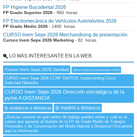
FP Higiene Bucodental 2026
FP Grado Superior 2026
- 960 horas
FP Electromecánica de Vehículos Automóviles 2026
FP Grado Medio 2026
- 1400 horas
CURSO Inem Sepe 2026 Merchandising de presentación
Cursos Inem Sepe 2026 Marketing
- 82 horas
LO MÁS INTERESANTE EN LA WEB
Cursos Inem Sepe 2026 Sanidad
Otros Cursos profesionales 2026
CURSO Inem Sepe 2026 CCNP SWITCH, Implementing Cisco
Switched Networks
CURSO Inem Sepe 2026 Dirección estratégica de la
pyme A DISTANCIA
fp andalucia a distancia
fp madrid a distancia
¿Buscas conocer en qué centro de trabajo puedes entrar y cuál es el
salario que ganarás al titularte de la FP de Grado Medio de Trabajos
Forestales y de Conservación del Medio Natural a Distancia? Encuentra
aquí la información