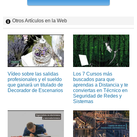
Otros Artículos en la Web
Vídeo sobre las salidas
Los 7 Cursos más
profesionales y el sueldo
buscados para que
que ganará un titulado de
aprendas a Distancia y te
Decorador de Escenarios
conviertas en Técnico en
Seguridad de Redes y
Sistemas