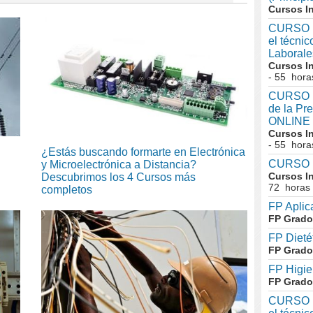
Cursos I
CURSO I
el técni
Laboral
Cursos I
- 55 hora
CURSO In
de la Pr
ONLINE
Cursos I
- 55 hora
¿Estás buscando formarte en Electrónica
CURSO I
y Microelectrónica a Distancia?
Cursos I
Descubrimos los 4 Cursos más
72 horas
completos
FP Aplic
FP Grado
FP Dieté
FP Grado
FP Higie
FP Grado
CURSO I