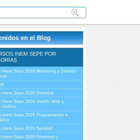
enidos en el Blog
RSOS INEM SEPE POR
ORÍAS
 Inem Sepe 2026 Márketing y Gestión
cial
26
 Inem Sepe 2026 Dietética
s Inem Sepe 2026 Diseño Web y
 Gráfico
s Inem Sepe 2026 Programación e
ática
s Inem Sepe 2026 Sanidad
s Inem Sepe 2026 Finanzas y