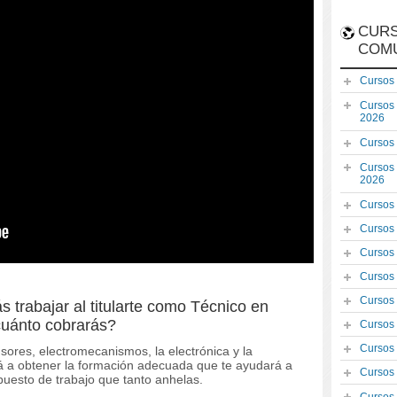
CURS
COM
Cursos
Cursos
2026
Cursos
Cursos
2026
Cursos
Cursos
Cursos
Cursos
Cursos
s trabajar al titularte como Técnico en
 cuánto cobrarás?
Cursos
Cursos
sores, electromecanismos, la electrónica y la
rá a obtener la formación adecuada que te ayudará a
Cursos
puesto de trabajo que tanto anhelas.