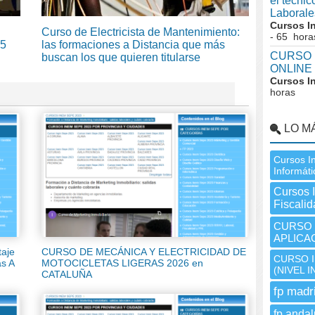
el técni
Laborale
Cursos I
Curso de Electricista de Mantenimiento:
- 65 hora
 5
las formaciones a Distancia que más
CURSO I
buscan los que quieren titularse
ONLINE 
Cursos I
horas
LO M
Cursos I
Informáti
Cursos 
Fiscali
CURSO I
APLICA
aje
CURSO DE MECÁNICA Y ELECTRICIDAD DE
CURSO I
as A
MOTOCICLETAS LIGERAS 2026 en
(NIVEL I
CATALUÑA
fp madr
fp andal