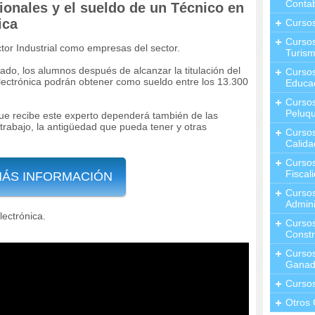
Contab
ionales y el sueldo de un Técnico en
ica
Curso
Cursos
ctor Industrial como empresas del sector.
Turis
do, los alumnos después de alcanzar la titulación del
Curso
lectrónica podrán obtener como sueldo entre los 13.300
Educa
Cursos
Peluqu
e recibe este experto dependerá también de las
trabajo, la antigüedad que pueda tener y otras
Curso
Calida
Curso
Fiscal
MÁS INFORMACIÓN
Curso
Admini
lectrónica.
Cursos
Constr
Cursos
Ganad
Curso
Otros 