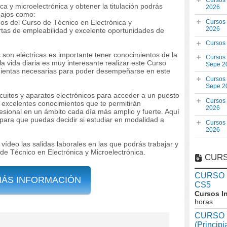
Cursos
nica y microelectrónica y obtener la titulación podrás
2026
bajos como:
os del Curso de Técnico en Electrónica y
Cursos
2026
rtas de empleabilidad y excelente oportunidades de
Cursos
son eléctricas es importante tener conocimientos de la
Cursos
 la vida diaria es muy interesante realizar este Curso
Sepe 2
amientas necesarias para poder desempeñarse en este
Cursos
Sepe 2
cuitos y aparatos electrónicos para acceder a un puesto
Cursos
á excelentes conocimientos que te permitirán
2026
sional en un ámbito cada día más amplio y fuerte. Aquí
para que puedas decidir si estudiar en modalidad a
Cursos
2026
vídeo las salidas laborales en las que podrás trabajar y
o de Técnico en Electrónica y Microelectrónica.
CURS
CURSO In
MÁS INFORMACIÓN
CS5
Cursos I
horas
CURSO I
(Princip