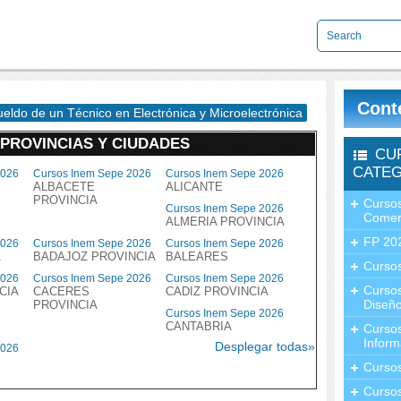
Cont
sueldo de un Técnico en Electrónica y Microelectrónica
 PROVINCIAS Y CIUDADES
CU
CATEG
2026
Cursos Inem Sepe 2026
Cursos Inem Sepe 2026
ALBACETE
ALICANTE
PROVINCIA
Cursos
Cursos Inem Sepe 2026
Comer
ALMERIA PROVINCIA
FP 20
2026
Cursos Inem Sepe 2026
Cursos Inem Sepe 2026
A
BADAJOZ PROVINCIA
BALEARES
Cursos
2026
Cursos Inem Sepe 2026
Cursos Inem Sepe 2026
Curso
CIA
CACERES
CADIZ PROVINCIA
Diseño
PROVINCIA
Cursos Inem Sepe 2026
CANTABRIA
Curso
Inform
Desplegar todas»
2026
Curso
Curso