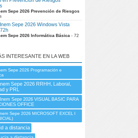
co en Prevención de Riesgos
s
nem Sepe 2026 Prevención de Riesgos
s
nem Sepe 2026 Windows Vista
72h
nem Sepe 2026 Informática Básica
- 72
ÁS INTERESANTE EN LA WEB
nem Sepe 2026 Programación e
ca
Inem Sepe 2026 RRHH, Laboral,
dad y PRL
nem Sepe 2026 VISUAL BASIC PARA
CIONES OFFICE
nem Sepe 2026 MICROSOFT EXCEL I
NICIAL)
id a distancia
ucia a distancia