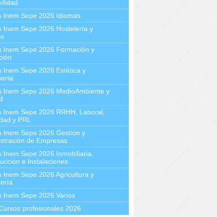
ilidad
s Inem Sepe 2026 Idiomas
 Inem Sepe 2026 Hostelería y
mo
s Inem Sepe 2026 Formación y
ción
 Inem Sepe 2026 Estética y
ería
s Inem Sepe 2026 MedioAmbiente y
d
s Inem Sepe 2026 RRHH, Laboral,
idad y PRL
s Inem Sepe 2026 Gestión y
stración de Empresas
 Inem Sepe 2026 Inmobiliaria,
ucción e Instalaciones
 Inem Sepe 2026 Agricultura y
ería
s Inem Sepe 2026 Varios
Cursos profesionales 2026