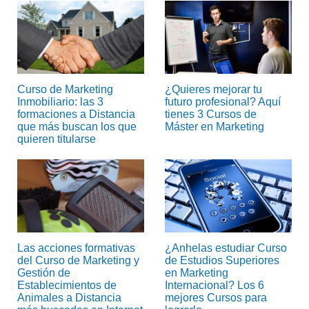
Curso de Marketing
¿Quieres mejorar tu
Inmobiliario: las 3
futuro profesional? Aquí
formaciones a Distancia
tienes 3 Cursos de
que más buscan los que
Máster en Marketing
quieren titularse
Las acciones formativas
¿Anhelas estudiar Curso
del Curso de Marketing y
de Estudios Superiores
Gestión de
en Marketing
Establecimientos de
Internacional? Los 6
Animales a Distancia
mejores Cursos para