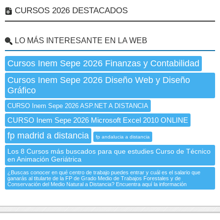
CURSOS 2026 DESTACADOS
LO MÁS INTERESANTE EN LA WEB
Cursos Inem Sepe 2026 Finanzas y Contabilidad
Cursos Inem Sepe 2026 Diseño Web y Diseño
Gráfico
CURSO Inem Sepe 2026 ASP.NET A DISTANCIA
CURSO Inem Sepe 2026 Microsoft Excel 2010 ONLINE
fp madrid a distancia
fp andalucia a distancia
Los 8 Cursos más buscados para que estudies Curso de Técnico
en Animación Geriátrica
¿Buscas conocer en qué centro de trabajo puedes entrar y cuál es el salario que
ganarás al titularte de la FP de Grado Medio de Trabajos Forestales y de
Conservación del Medio Natural a Distancia? Encuentra aquí la información