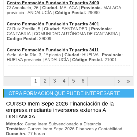
Centro Formación Fundación Tripartita 3400
C/ Andalucía, 26 |
Ciudad:
MALAGA |
Provincia:
MALAGA
provincia | ANDALUCÍA |
Código Postal:
29090
Centro Formación Fundación Tripartita 3401
C/ Ruiz Zorrilla, 5 |
Ciudad:
SANTANDER |
Provincia:
CANTABRIA | COMUNIDAD AUTÓNOMA DE CANTABRIA |
Código Postal:
39009
Centro Formación Fundación Tripartita 3411
Avda. de la Ría, 3, 1ª planta |
Ciudad:
HUELVA |
Provincia:
HUELVA provincia | ANDALUCÍA |
Código Postal:
21001
›
»
2
3
4
5
6
1
OTRA FORMACIÓN QUE PUEDE INTERESARTE
CURSO Inem Sepe 2026 Financiación de la
empresa mediante inversores externos A
DISTANCIA
Método:
Curso Inem Subvencionado a Distancia
Temática:
Cursos Inem Sepe 2026 Finanzas y Contabilidad
Duración:
77 horas