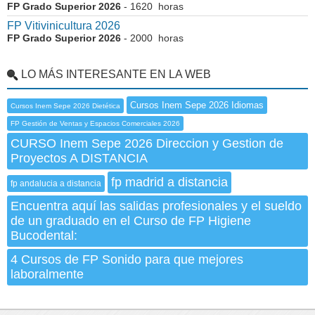
FP Grado Superior 2026
- 1620 horas
FP Vitivinicultura 2026
FP Grado Superior 2026
- 2000 horas
LO MÁS INTERESANTE EN LA WEB
Cursos Inem Sepe 2026 Idiomas
Cursos Inem Sepe 2026 Dietética
FP Gestión de Ventas y Espacios Comerciales 2026
CURSO Inem Sepe 2026 Direccion y Gestion de
Proyectos A DISTANCIA
fp madrid a distancia
fp andalucia a distancia
Encuentra aquí las salidas profesionales y el sueldo
de un graduado en el Curso de FP Higiene
Bucodental:
4 Cursos de FP Sonido para que mejores
laboralmente