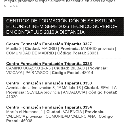
mejora profesional especialmente necesaria en estos tiempos
difíciles
CENTROS DE FORMACIÓN DÓNDE SE ESTUDIA
EL CURSO INEM SEPE 2026 TÉCNICO SUPERIOR
EN CONTAPLUS 2010 A DISTANCIA
Centro Formación Fundación Tripartita 3327
Muelle 2 |
Ciudad:
MADRID |
Provincia:
MADRID provincia |
COMUNIDAD DE MADRID |
Código Postal:
28031
Centro Formación Fundación Tripartita 3328
CAMINO UGASKO 1-3-5 |
Ciudad:
BILBAO |
Provincia:
VIZCAYA | PAÍS VASCO |
Código Postal:
48014
Centro Formación Fundación Tripartita 3333
Avenida de la Innovación 3, 1ª Módulo 16 |
Ciudad:
SEVILLA |
Provincia:
SEVILLA provincia | ANDALUCÍA |
Código Postal:
41020
Centro Formación Fundación Tripartita 3334
Martín el Humano, 1 |
Ciudad:
VALENCIA |
Provincia:
VALENCIA provincia | COMUNIDAD VALENCIANA |
Código
Postal:
46008