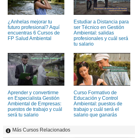
¿Anhelas mejorar tu
Estudiar a Distancia para
futuro profesional? Aquí
ser Técnico en Gestión
encuentras 6 Cursos de
Ambiental: salidas
FP Salud Ambiental
profesionales y cuál será
tu salario
Aprender y convertirme
Curso Formativo de
en Especialista Gestión
Educación y Control
Ambiental de Empresas:
Ambiental: puestos de
puestos de trabajo y cuál
trabajo y cuál será el
será tu salario
salario que ganarás
Más Cursos Relacionados