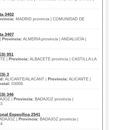
ta 3402
ovincia:
MADRID provincia | COMUNIDAD DE
ta 3407
|
Provincia:
ALMERIA provincia | ANDALUCÍA |
ES) 951
TE |
Provincia:
ALBACETE provincia | CASTILLA LA
ES) 3
d:
ALICANTE/ALACANT |
Provincia:
ALICANTE |
stal:
03005
ES) 346
AJOZ |
Provincia:
BADAJOZ provincia |
03
onal Específica 2541
ADAJOZ |
Provincia:
BADAJOZ provincia |
04