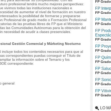
ran) para aumentar su competitividad. Con las
FP Grado
 futuro profesional tendrá mucho mejores perspectivas:
 vivimos todas las instituciones nacionales e
FP Inter
necesidad de aumentar el nivel de formación en nuestro
FP Grado
nteresados la posibilidad de formarse y prepararse
FP Mante
ión Profesional de grado medio o Formación Profesional
atorias de las pruebas libres de FP que el Ministerio
FP Grado
das las Comunidades Autónomas para la obtención del
FP Produ
sin necesidad de acudir a clases presenciales.
Espectác
FP Grado
sional Gestión Comercial y Márketing Nocturno
FP Proye
FP Grado
 incluye todos los contenidos necesarios para que al
ebas correspondientes puedas conseguir el Título de
FP Quími
mpliar la información sobre el Temario y los
FP Grado
 BOE correspondiente:
FP Salud
FP Grado
FP Soni
o general
FP Grado
FP Vitivi
FP Grado
LO M