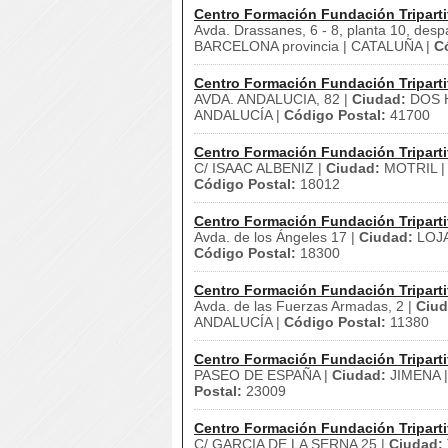
Centro Formación Fundación Triparti
Avda. Drassanes, 6 - 8, planta 10, desp
BARCELONA provincia | CATALUÑA |
C
Centro Formación Fundación Triparti
AVDA. ANDALUCIA, 82 |
Ciudad:
DOS 
ANDALUCÍA |
Código Postal:
41700
Centro Formación Fundación Triparti
C/ ISAAC ALBENIZ |
Ciudad:
MOTRIL 
Código Postal:
18012
Centro Formación Fundación Triparti
Avda. de los Ángeles 17 |
Ciudad:
LOJA
Código Postal:
18300
Centro Formación Fundación Triparti
Avda. de las Fuerzas Armadas, 2 |
Ciud
ANDALUCÍA |
Código Postal:
11380
Centro Formación Fundación Triparti
PASEO DE ESPAÑA |
Ciudad:
JIMENA 
Postal:
23009
Centro Formación Fundación Triparti
C/ GARCIA DE LA SERNA 25 |
Ciudad: