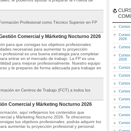
iciales, te podemos ayudar a preparar la Prueba de
CURS
COM
e Formación Profesional como Técnico Superior en FP
Cursos
Cursos
 Gestión Comercial y Márketing Nocturno 2026
2026
ón para que consigas tus objetivos profesionales:
Cursos
lidades necesarias para aumentar tu proyección
ón profesional es una buena estrategia para completar
Cursos
para entrar en el mercado de trabajo. La FP es una
2026
ilidad para mejorar profesionalmente. Nuestro equipo
curso y te prepares de forma adecuada para trabajar en
Cursos
Cursos
Cursos
formación en Centros de Trabajo (FCT) a todos los
Cursos
Cursos
tión Comercial y Márketing Nocturno 2026
Cursos
 formación, aquí reflejamos los contenidos que
Cursos
omercial y Márketing Nocturno 2026. Te ofrecemos
nsigas tus objetivos profesionales: podrás adquirir los
Cursos
ara aumentar tu proyección profesional y personal.