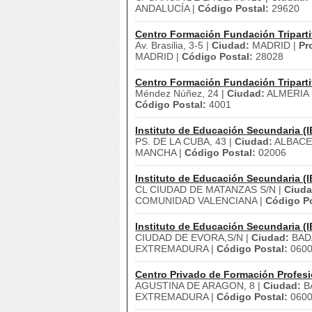
ANDALUCÍA |
Código Postal:
29620
Centro Formación Fundación Triparti
Av. Brasilia, 3-5 |
Ciudad:
MADRID |
Pr
MADRID |
Código Postal:
28028
Centro Formación Fundación Triparti
Méndez Núñez, 24 |
Ciudad:
ALMERIA 
Código Postal:
4001
Instituto de Educación Secundaria (I
PS. DE LA CUBA, 43 |
Ciudad:
ALBACE
MANCHA |
Código Postal:
02006
Instituto de Educación Secundaria (I
CL CIUDAD DE MATANZAS S/N |
Ciuda
COMUNIDAD VALENCIANA |
Código Po
Instituto de Educación Secundaria (I
CIUDAD DE EVORA,S/N |
Ciudad:
BAD
EXTREMADURA |
Código Postal:
060
Centro Privado de Formación Profesi
AGUSTINA DE ARAGON, 8 |
Ciudad:
B
EXTREMADURA |
Código Postal:
060