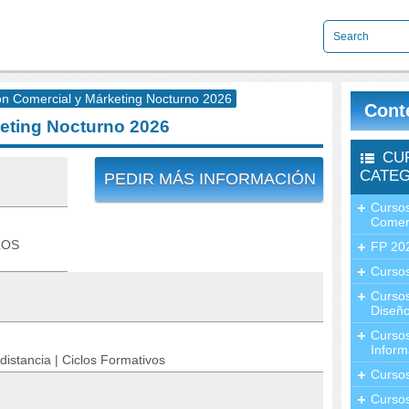
ón Comercial y Márketing Nocturno 2026
Cont
eting Nocturno 2026
CU
CATEG
PEDIR MÁS INFORMACIÓN
Cursos
Comer
LOS
FP 20
Cursos
Curso
Diseño
Curso
Inform
distancia | Ciclos Formativos
Curso
Curso