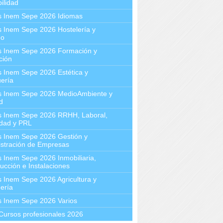
ilidad
s Inem Sepe 2026 Idiomas
 Inem Sepe 2026 Hostelería y
mo
s Inem Sepe 2026 Formación y
ción
 Inem Sepe 2026 Estética y
ería
s Inem Sepe 2026 MedioAmbiente y
d
s Inem Sepe 2026 RRHH, Laboral,
idad y PRL
s Inem Sepe 2026 Gestión y
stración de Empresas
 Inem Sepe 2026 Inmobiliaria,
ucción e Instalaciones
 Inem Sepe 2026 Agricultura y
ería
s Inem Sepe 2026 Varios
Cursos profesionales 2026