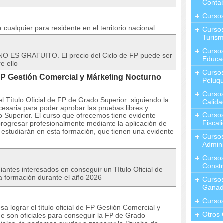
Contab
Curso
cualquier para residente en el territorio nacional
Cursos
Turis
Curso
 NO ES GRATUITO. El precio del Ciclo de FP puede ser
Educa
e ello
Cursos
P Gestión Comercial y Márketing Nocturno
Peluqu
Curso
l Título Oficial de FP de Grado Superior: siguiendo la
Calida
esaria para poder aprobar las pruebas libres y
Curso
do Superior. El curso que ofrecemos tiene evidente
Fiscal
progresar profesionalmente mediante la aplicación de
e estudiarán en esta formación, que tienen una evidente
Curso
Admini
Cursos
Constr
iantes interesados en conseguir un Título Oficial de
a formación durante el año 2026
Cursos
Ganad
Curso
a lograr el título oficial de FP Gestión Comercial y
Otros 
ue son oficiales para conseguir la FP de Grado