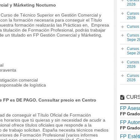
Cursos
2026
cial y Márketing Nocturno
Cursos
el Curso de Técnico Superior en Gestión Comercial y
2026
con la formación necesaria para conseguir el Título
nuestra formación realizarás las Prácticas en, Empresa
Cursos
 titulación de Formación Profesional, podrás trabajar
 de un titulado en FP Gestión Comercial y Márketing,
Cursos
Sepe 2
Cursos
Sepe 2
Cursos
al
2026
praventa
Cursos
stigación comercial
2026
sponsable de logística
CURS
 FP es DE PAGO. Consultar precio en Centro
FP Aseso
FP Grado
dad de conseguir el Título Oficial de Formación
os horarios que tú quieras y sin necesidad de acudir a
FP Auto
onal ofrece títulos oficiales que responde a la
FP Grado
 de trabajo solicitan. España necesita técnicos medios
riores de Formación Profesional (varios informes
FP Estét