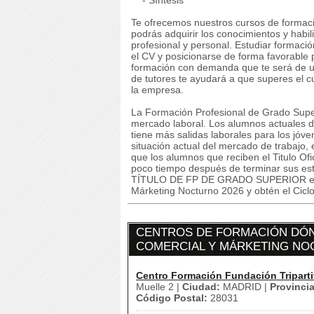
- Síntesis
Te ofrecemos nuestros cursos de formaci
podrás adquirir los conocimientos y habi
profesional y personal. Estudiar formaci
el CV y posicionarse de forma favorable 
formación con demanda que te será de ut
de tutores te ayudará a que superes el 
la empresa.
La Formación Profesional de Grado Super
mercado laboral. Los alumnos actuales de
tiene más salidas laborales para los jóve
situación actual del mercado de trabajo,
que los alumnos que reciben el Titulo Of
poco tiempo después de terminar sus
TÍTULO DE FP DE GRADO SUPERIOR estu
Márketing Nocturno 2026 y obtén el Cicl
CENTROS DE FORMACIÓN DÓND
COMERCIAL Y MÁRKETING NO
Centro Formación Fundación Triparti
Muelle 2 |
Ciudad:
MADRID |
Provincia
Código Postal:
28031