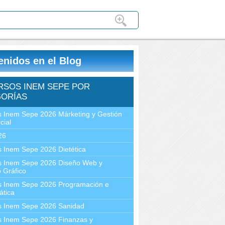
enidos en el Blog
RSOS INEM SEPE POR
ORÍAS
 Inem Sepe 2026 Márketing y Gestión
cial
26
 Inem Sepe 2026 Dietética
s Inem Sepe 2026 Diseño Web y
 Gráfico
s Inem Sepe 2026 Programación e
ática
s Inem Sepe 2026 Sanidad
s Inem Sepe 2026 Finanzas y