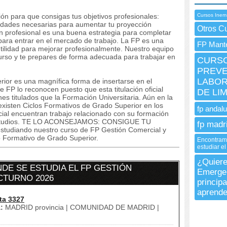
ón para que consigas tus objetivos profesionales:
Cursos Inem
lidades necesarias para aumentar tu proyección
Otros C
ón profesional es una buena estrategia para completar
para entrar en el mercado de trabajo. La FP es una
FP Mante
ilidad para mejorar profesionalmente. Nuestro equipo
curso y te prepares de forma adecuada para trabajar en
CURSO
PREVE
LABOR
ior es una magnífica forma de insertarse en el
 FP lo reconocen puesto que esta titulación oficial
DE LI
nes titulados que la Formación Universitaria. Aún en la
 existen Ciclos Formativos de Grado Superior en los
fp andalu
icial encuentran trabajo relacionado con su formación
 estudios. TE LO ACONSEJAMOS: CONSIGUE TU
fp madr
diando nuestro curso de FP Gestión Comercial y
o Formativo de Grado Superior.
Encontram
estudiar e
¿Quiere
E SE ESTUDIA EL FP GESTIÓN
Emergen
CTURNO 2026
princip
aprende
ta 3327
:
MADRID provincia | COMUNIDAD DE MADRID |