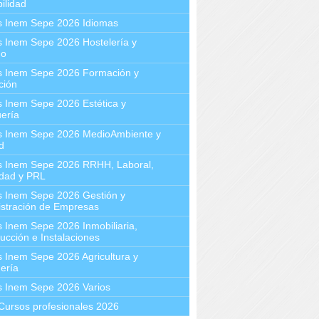
ilidad
s Inem Sepe 2026 Idiomas
 Inem Sepe 2026 Hostelería y
mo
s Inem Sepe 2026 Formación y
ción
 Inem Sepe 2026 Estética y
ería
s Inem Sepe 2026 MedioAmbiente y
d
s Inem Sepe 2026 RRHH, Laboral,
idad y PRL
s Inem Sepe 2026 Gestión y
stración de Empresas
 Inem Sepe 2026 Inmobiliaria,
ucción e Instalaciones
 Inem Sepe 2026 Agricultura y
ería
s Inem Sepe 2026 Varios
Cursos profesionales 2026