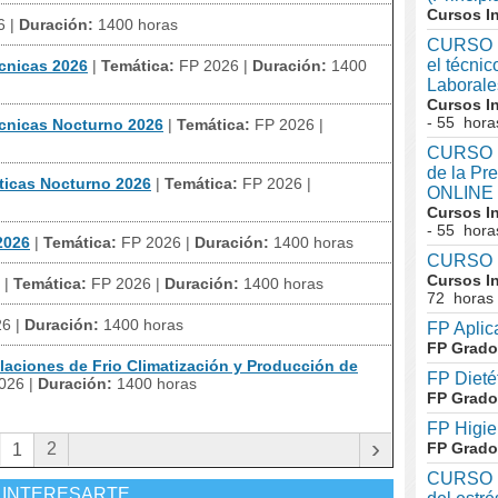
Cursos I
6
|
Duración:
1400 horas
CURSO I
el técni
écnicas 2026
|
Temática:
FP 2026
|
Duración:
1400
Laboral
Cursos I
- 55 hora
écnicas Nocturno 2026
|
Temática:
FP 2026
|
CURSO In
de la Pr
áticas Nocturno 2026
|
Temática:
FP 2026
|
ONLINE
Cursos I
- 55 hora
2026
|
Temática:
FP 2026
|
Duración:
1400 horas
CURSO I
Cursos I
|
Temática:
FP 2026
|
Duración:
1400 horas
72 horas
26
|
Duración:
1400 horas
FP Aplic
FP Grado
laciones de Frio Climatización y Producción de
FP Dieté
026
|
Duración:
1400 horas
FP Grado
FP Higie
›
2
FP Grado
1
CURSO I
 INTERESARTE