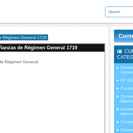
Cont
de Régimen General 1719
eñanzas de Régimen General 1719
CU
CATEG
 de Régimen General
Cursos
Comer
FP 20
Cursos
Curso
Diseño
Curso
Inform
Curso
Curso