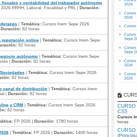
Cursos
fiscales y contabilidad del trabajador autónomo
2026
2026 RRHH, Laboral, Fiscalidad y PRL
|
Duración:
Cursos
2026
iderazgo
|
Temática:
Cursos Inem Sepe 2026
Cursos
|
Duración:
82 horas
Cursos
Sepe 2
 reputación online
|
Temática:
Cursos Inem Sepe
uración:
82 horas
Cursos
Sepe 2
 negocio autónomo
|
Temática:
Cursos Inem Sepe
esas
|
Duración:
82 horas
Cursos
2026
 Sociedades
|
Temática:
Cursos Inem Sepe 2026
Cursos
ción:
82 horas
2026
 canal de distribución
|
Temática:
Cursos Inem
ial
|
Duración:
82 horas
CURS
line y CRM
|
Temática:
Cursos Inem Sepe 2026
CURSO In
ón:
82 horas
CS5
Cursos I
ática:
FP 2026
|
Duración:
1780 horas
horas
CURSO I
2026
|
Temática:
FP 2026
|
Duración:
1400 horas
(Princip