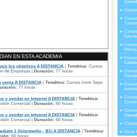
Contab
Curso
Cursos
Turis
Curso
Educa
Cursos
Peluqu
IAN EN ESTA ACADEMIA
Curso
Calida
ir los objetivos A DISTANCIA
|
Temática:
Cursos
Curso
ión de Empresas
|
Duración:
77 horas
Fiscal
a venta A DISTANCIA
|
Temática:
Cursos Inem Sepe
Curso
uración:
77 horas
Admini
Cursos
o y vender en Internet A DISTANCIA
|
Temática:
Constr
stión Comercial
|
Duración:
60 horas
Cursos
o y vender en Internet A DISTANCIA
|
Temática:
Ganad
stión Comercial
|
Duración:
60 horas
Curso
diate 1 (Intermedio - B1) A DISTANCIA
|
Temática:
Otros 
ción:
60 horas