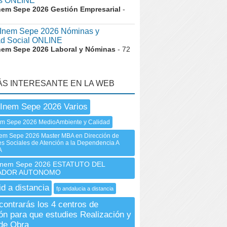
és ONLINE
nem Sepe 2026 Gestión Empresarial
-
nem Sepe 2026 Nóminas y
ad Social ONLINE
nem Sepe 2026 Laboral y Nóminas
- 72
ÁS INTERESANTE EN LA WEB
Inem Sepe 2026 Varios
em Sepe 2026 MedioAmbiente y Calidad
m Sepe 2026 Master MBA en Dirección de
nes Sociales de Atención a la Dependencia A
A
nem Sepe 2026 ESTATUTO DEL
ADOR AUTONOMO
id a distancia
fp andalucia a distancia
contrarás los 4 centros de
ón para que estudies Realización y
de Obra