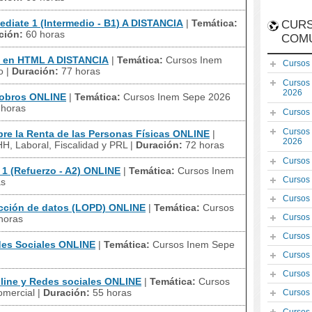
diate 1 (Intermedio - B1) A DISTANCIA
|
Temática:
CURS
ción:
60 horas
COM
 en HTML A DISTANCIA
|
Temática:
Cursos Inem
Cursos
o
|
Duración:
77 horas
Cursos
2026
cobros ONLINE
|
Temática:
Cursos Inem Sepe 2026
 horas
Cursos
Cursos
e la Renta de las Personas Físicas ONLINE
|
2026
, Laboral, Fiscalidad y PRL
|
Duración:
72 horas
Cursos
1 (Refuerzo - A2) ONLINE
|
Temática:
Cursos Inem
Cursos
as
Cursos
cción de datos (LOPD) ONLINE
|
Temática:
Cursos
Cursos
horas
Cursos
es Sociales ONLINE
|
Temática:
Cursos Inem Sepe
Cursos
Cursos
line y Redes sociales ONLINE
|
Temática:
Cursos
omercial
|
Duración:
55 horas
Cursos