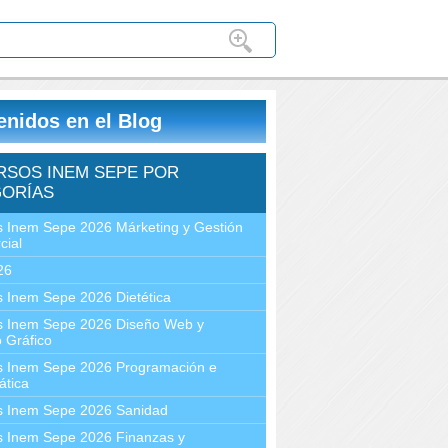
enidos en el Blog
RSOS INEM SEPE POR
ORÍAS
 Inem Sepe 2026 Márketing y Gestión
cial
26
 Inem Sepe 2026 Dietética
s Inem Sepe 2026 Diseño Web y
 Gráfico
s Inem Sepe 2026 Programación e
ática
s Inem Sepe 2026 Sanidad
s Inem Sepe 2026 Finanzas y