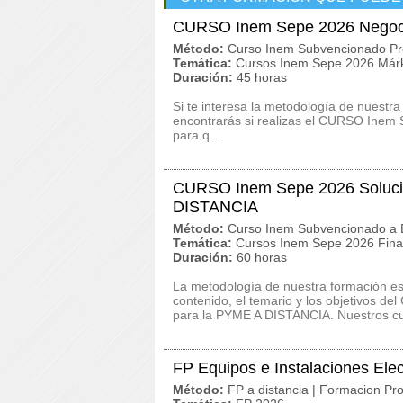
CURSO Inem Sepe 2026 Negoci
Método:
Curso Inem Subvencionado Pr
Temática:
Cursos Inem Sepe 2026 Márk
Duración:
45 horas
Si te interesa la metodología de nuestra
encontrarás si realizas el CURSO Inem 
para q...
CURSO Inem Sepe 2026 Solucio
DISTANCIA
Método:
Curso Inem Subvencionado a D
Temática:
Cursos Inem Sepe 2026 Finan
Duración:
60 horas
La metodología de nuestra formación es c
contenido, el temario y los objetivos d
para la PYME A DISTANCIA. Nuestros cur
FP Equipos e Instalaciones Ele
Método:
FP a distancia | Formacion Pro