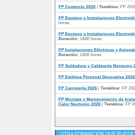
FP Comercio 2026
|
Temática:
FP 202
FP Equipos e Instalaciones Electrot
horas
FP Equipos e Instalaciones Electrot
Duración:
1400 horas
FP Instalaciones Eléctricas y Autom
Duración:
1400 horas
FP Soldadura y Calderería Nocturno 
FP Estética Personal Decorativa 2026
FP Carrocería 2026
|
Temática:
FP 20
FP Montaje y Mantenimiento de Insta
Calor Nocturno 2026
|
Temática:
FP 2
OTRA FORMACIÓN QUE PUEDE