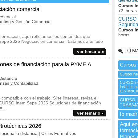
del estr
Cursos I
ación comercial
72 horas
esencial
CURSO I
eting y Gestión Comercial
Segurid
Cursos I
horas
 formación, aquí reflejamos los contenidos que
Sepe 2026 Negociación comercial. Estamos a tu lado
LO M
ver temario
nes de financiación para la PYME A
Cursos 
Cursos In
istancia
CURSO Ine
zas y Contabilidad
Institucio
DISTANCI
ompatible con el trabajo. Si te interesa, revisa el
CURSO I
el CURSO Inem Sepe 2026 Soluciones de financiación
TRABAJ
...
ver temario
fp madr
Aquí en
ctrotécnicas 2026
formaci
fesional a distancia | Ciclos Formativos
Planes 