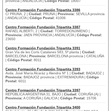
provincia | ANDALUCÍA |
Código Postal:
18007
Centro Formación Fundación Tripartita 3386
C/ PRUNA, 2 |
Ciudad:
PRUNA |
Provincia:
SEVILLA provincia
| ANDALUCÍA |
Código Postal:
41006
Centro Formación Fundación Tripartita 3387
RAFAEL ALBERTI, 2 |
Ciudad:
TORREDONJIMENO |
Provincia:
JAEN PROVINCIA | ANDALUCÍA |
Código Postal:
23650
Centro Formación Fundación Tripartita 3391
Gran Vía de les Corts Catalanes 583, 5ª planta |
Ciudad:
BARCELONA |
Provincia:
BARCELONA provincia | CATALUÑA
|
Código Postal:
8011
Centro Formación Fundación Tripartita 3393
Avda. José María Alcaráz y Alendra Nº 1 |
Ciudad:
BADAJOZ |
Provincia:
BADAJOZ provincia | EXTREMADURA |
Código
Postal:
6011
Centro Formación Fundación Tripartita 3397
REPÚBLICA ARGENTINA 31, BAJO |
Ciudad:
CORUÑA (A) |
Provincia:
A CORUÑA | GALICIA |
Código Postal:
15706
Centro Formación Fundación Tripartita 3400