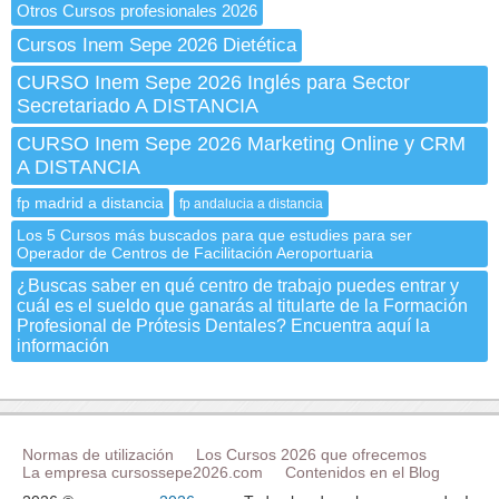
Otros Cursos profesionales 2026
Cursos Inem Sepe 2026 Dietética
CURSO Inem Sepe 2026 Inglés para Sector
Secretariado A DISTANCIA
CURSO Inem Sepe 2026 Marketing Online y CRM
A DISTANCIA
fp madrid a distancia
fp andalucia a distancia
Los 5 Cursos más buscados para que estudies para ser
Operador de Centros de Facilitación Aeroportuaria
¿Buscas saber en qué centro de trabajo puedes entrar y
cuál es el sueldo que ganarás al titularte de la Formación
Profesional de Prótesis Dentales? Encuentra aquí la
información
Normas de utilización
Los Cursos 2026 que ofrecemos
La empresa cursossepe2026.com
Contenidos en el Blog