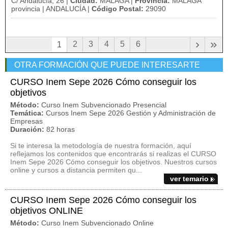
C/ Andalucía, 26 |
Ciudad:
MALAGA |
Provincia:
MALAGA
provincia | ANDALUCÍA |
Código Postal:
29090
›
»
2
3
4
5
6
1
OTRA FORMACIÓN QUE PUEDE INTERESARTE
CURSO Inem Sepe 2026 Cómo conseguir los
objetivos
Método:
Curso Inem Subvencionado Presencial
Temática:
Cursos Inem Sepe 2026 Gestión y Administración de
Empresas
Duración:
82 horas
Si te interesa la metodología de nuestra formación, aquí
reflejamos los contenidos que encontrarás si realizas el CURSO
Inem Sepe 2026 Cómo conseguir los objetivos. Nuestros cursos
online y cursos a distancia permiten qu...
ver temario
CURSO Inem Sepe 2026 Cómo conseguir los
objetivos ONLINE
Método:
Curso Inem Subvencionado Online