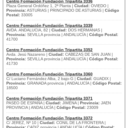
Centro Formación Fundación Tripartita 3336
Plaza General Ordóñez 1, 2ª Planta |
Ciudad:
OVIEDO |
Provincia:
ASTURIAS | PRINCIPADO DE ASTURIAS |
Código
Postal:
33005
Centro Formación Fundación Tripartita 3339
AVDA. ANDALUCIA, 82 |
Ciudad:
DOS HERMANAS |
Provincia:
SEVILLA provincia | ANDALUCÍA |
Código Postal:
41700
Centro Formación Fundación Tripartita 3352
Avda. Jesú Nazareno |
Ciudad:
CABEZAS DE SAN JUAN |
Provincia:
SEVILLA provincia | ANDALUCÍA |
Código Postal:
41730
Centro Formación Fundación Tripartita 3360
C/ Luciano Fernández Alba, 2 bajo-G |
Ciudad:
GUADIX |
Provincia:
GRANADA provincia | ANDALUCÍA |
Código Postal:
18500
Centro Formación Fundación Tripartita 3371
PASEO DE ESPAÑA |
Ciudad:
JIMENA |
Provincia:
JAEN
PROVINCIA | ANDALUCÍA |
Código Postal:
23009
Centro Formación Fundación Tripartita 3372
C/ JEREZ, Nº 10 |
Ciudad:
CONIL DE LA FRONTERA |
Provincia:
CADIZ provincia | ANDALUCÍA |
Código Postal: