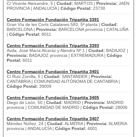
C/ Vicente Aleixandre, 5 |
Ciudad:
MARTOS |
Provincia:
JAEN
PROVINCIA | ANDALUCÍA |
Código Postal:
23730
Centro Formación Fundación Tripartita 3391
Gran Vía de les Corts Catalanes 583, 5ª planta |
Ciudad:
BARCELONA |
Provincia:
BARCELONA provincia | CATALUÑA
|
Código Postal:
8011
Centro Formación Fundación Tripartita 3393
Avda. José María Alcaráz y Alendra Nº 1 |
Ciudad:
BADAJOZ |
Provincia:
BADAJOZ provincia | EXTREMADURA |
Código
Postal:
6011
Centro Formación Fundación Tripartita 3401
C/ Ruiz Zorrilla, 5 |
Ciudad:
SANTANDER |
Provincia:
CANTABRIA | COMUNIDAD AUTÓNOMA DE CANTABRIA |
Código Postal:
39009
Centro Formación Fundación Tripartita 3405
Diego de León, 50 |
Ciudad:
MADRID |
Provincia:
MADRID
provincia | COMUNIDAD DE MADRID |
Código Postal:
28006
Centro Formación Fundación Tripartita 3407
Méndez Núñez, 24 |
Ciudad:
ALMERIA |
Provincia:
ALMERIA
provincia | ANDALUCÍA |
Código Postal:
4001