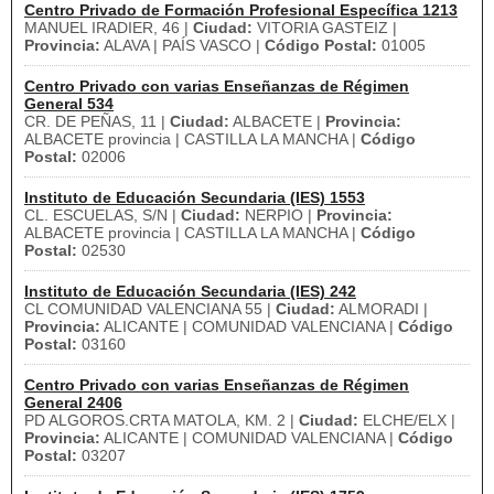
Centro Privado de Formación Profesional Específica 1213
MANUEL IRADIER, 46 |
Ciudad:
VITORIA GASTEIZ |
Provincia:
ALAVA | PAÍS VASCO |
Código Postal:
01005
Centro Privado con varias Enseñanzas de Régimen
General 534
CR. DE PEÑAS, 11 |
Ciudad:
ALBACETE |
Provincia:
ALBACETE provincia | CASTILLA LA MANCHA |
Código
Postal:
02006
Instituto de Educación Secundaria (IES) 1553
CL. ESCUELAS, S/N |
Ciudad:
NERPIO |
Provincia:
ALBACETE provincia | CASTILLA LA MANCHA |
Código
Postal:
02530
Instituto de Educación Secundaria (IES) 242
CL COMUNIDAD VALENCIANA 55 |
Ciudad:
ALMORADI |
Provincia:
ALICANTE | COMUNIDAD VALENCIANA |
Código
Postal:
03160
Centro Privado con varias Enseñanzas de Régimen
General 2406
PD ALGOROS.CRTA MATOLA, KM. 2 |
Ciudad:
ELCHE/ELX |
Provincia:
ALICANTE | COMUNIDAD VALENCIANA |
Código
Postal:
03207