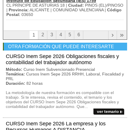
Instituto de Educación Secundaria (IES) 1759
CL PRÍNCIPE DE ASTURIAS 18 |
Ciudad:
PINOS (EL)/PINOSO
|
Provincia:
ALICANTE | COMUNIDAD VALENCIANA |
Código
Postal:
03650
›
»
2
3
4
5
6
1
OTRA FORMACIÓN QUE PUEDE INTERESARTE
CURSO Inem Sepe 2026 Obligaciones fiscales y
contabilidad del trabajador autónomo
Método:
Curso Inem Subvencionado Presencial
Temática:
Cursos Inem Sepe 2026 RRHH, Laboral, Fiscalidad y
PRL
Duración:
82 horas
La metodología de nuestra formación es compatible con el
trabajo. Si te interesa, revisa el contenido, el temario y los
objetivos del CURSO Inem Sepe 2026 Obligaciones fiscales y
contabilidad del trabajador autónomo. Que...
ver temario
CURSO Inem Sepe 2026 La empresa y los
Recursos Humanos A DISTANCIA