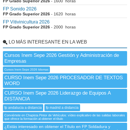
FP Grado Superior 2026
- 1600 horas
FP Sonido 2026
FP Grado Superior 2026
- 1620 horas
FP Vitivinicultura 2026
FP Grado Superior 2026
- 2000 horas
LO MÁS INTERESANTE EN LA WEB
Cursos Inem Sepe 2026 Gestión y Administración de
Empresas
Cursos Inem Sepe 2026 Idiomas
CURSO Inem Sepe 2026 PROCESADOR DE TEXTOS
WORD
CURSO Inem Sepe 2026 Liderazgo de Equipos A
DISTANCIA
fp andalucia a distancia
fp madrid a distancia
Conviértete en Chapista Pintor de Vehículos: vídeo explicativo de las salidas laborales
que ofrece la formación al obtener el título
¿Estás interesado en obtener el Título en FP Soldadura y