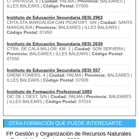
C/ VINYASSA, 6 |
Ciudad:
PALMA |
Provincia:
BALEARES |
ILLES BALEARS |
Código Postal:
07005
Instituto de Educación Secundaria (IES) 2963
CRTA.STA.MARGALIDA CAN PICAFORT, S/N |
Ciudad:
SANTA
MARGALIDA |
Provincia:
BALEARES | ILLES BALEARS |
Código Postal:
07450
Instituto de Educación Secundaria (IES) 2639
CTRA. DE CALA MILLOR, KM. 1 |
Ciudad:
SON SERVERA |
Provincia:
BALEARES | ILLES BALEARS |
Código Postal:
07550
Instituto de Educación Secundaria (IES) 557
GREMI FONERS, 4 |
Ciudad:
PALMA |
Provincia:
BALEARES |
ILLES BALEARS |
Código Postal:
07009
Instituto de Formación Profesional 1083
DIC DE L'OEST, S/N |
Ciudad:
PALMA |
Provincia:
BALEARES
| ILLES BALEARS |
Código Postal:
07014
OTRA FORMACIÓN QUE PUEDE INTERESARTE
FP Gestión y Organización de Recursos Naturales