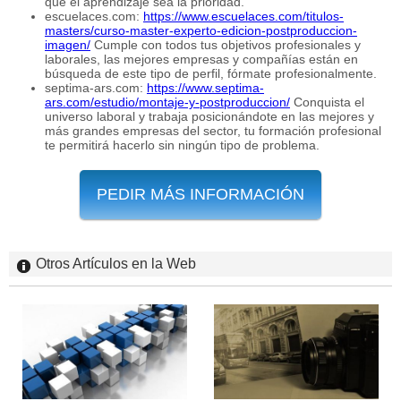
que el aprendizaje sea la prioridad.
escuelaces.com:
https://www.escuelaces.com/titulos-
masters/curso-master-experto-edicion-postproduccion-
imagen/
Cumple con todos tus objetivos profesionales y
laborales, las mejores empresas y compañías están en
búsqueda de este tipo de perfil, fórmate profesionalmente.
septima-ars.com:
https://www.septima-
ars.com/estudio/montaje-y-postproduccion/
Conquista el
universo laboral y trabaja posicionándote en las mejores y
más grandes empresas del sector, tu formación profesional
te permitirá hacerlo sin ningún tipo de problema.
PEDIR MÁS INFORMACIÓN
Otros Artículos en la Web