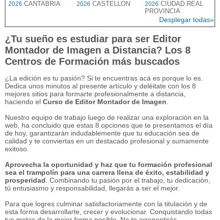
CANTABRIA
CASTELLON
CIUDAD REAL
2026
2026
2026
PROVINCIA
Desplegar todas»
¿Tu sueño es estudiar para ser Editor
Montador de Imagen a Distancia? Los 8
Centros de Formación más buscados
¿La edición es tu pasión? Si te encuentras acá es porque lo es.
Dedica unos minutos al presente artículo y deléitate con los 8
mejores sitios para formarte profesionalmente a distancia,
haciendo el
Curso de Editor Montador de Imagen
.
Nuestro equipo de trabajo luego de realizar una exploración en la
web, ha concluido que estas 8 opciones que te presentamos el día
de hoy, garantizarán indudablemente que tu educación sea de
calidad y te conviertas en un destacado profesional y sumamente
exitoso.
Aprovecha la oportunidad y haz que tu formación profesional
sea el trampolín para una carrera llena de éxito, estabilidad y
prosperidad
. Combinando tu pasión por el trabajo, tu dedicación,
tú entusiasmo y responsabilidad, llegarás a ser el mejor.
Para que logres culminar satisfactoriamente con la titulación y de
esta forma desarrollarte, crecer y evolucionar. Conquistando todas
tus metas de la mejor forma posible. No te arrepentirás.