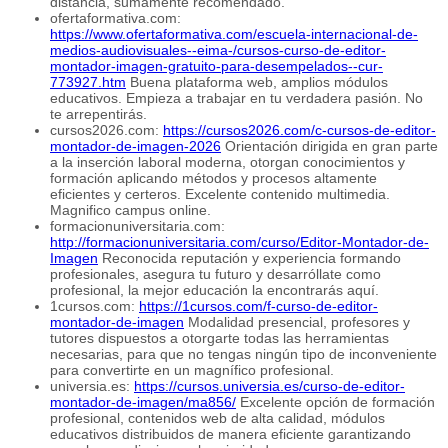
distancia, sumamente recomendado.
ofertaformativa.com:
https://www.ofertaformativa.com/escuela-internacional-de-
medios-audiovisuales--eima-/cursos-curso-de-editor-
montador-imagen-gratuito-para-desempelados--cur-
773927.htm
Buena plataforma web, amplios módulos
educativos. Empieza a trabajar en tu verdadera pasión. No
te arrepentirás.
cursos2026.com:
https://cursos2026.com/c-cursos-de-editor-
montador-de-imagen-2026
Orientación dirigida en gran parte
a la inserción laboral moderna, otorgan conocimientos y
formación aplicando métodos y procesos altamente
eficientes y certeros. Excelente contenido multimedia.
Magnifico campus online.
formacionuniversitaria.com:
http://formacionuniversitaria.com/curso/Editor-Montador-de-
Imagen
Reconocida reputación y experiencia formando
profesionales, asegura tu futuro y desarróllate como
profesional, la mejor educación la encontrarás aquí.
1cursos.com:
https://1cursos.com/f-curso-de-editor-
montador-de-imagen
Modalidad presencial, profesores y
tutores dispuestos a otorgarte todas las herramientas
necesarias, para que no tengas ningún tipo de inconveniente
para convertirte en un magnífico profesional.
universia.es:
https://cursos.universia.es/curso-de-editor-
montador-de-imagen/ma856/
Excelente opción de formación
profesional, contenidos web de alta calidad, módulos
educativos distribuidos de manera eficiente garantizando