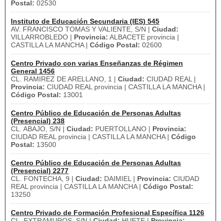
Postal:
02530
Instituto de Educación Secundaria (IES) 545
AV. FRANCISCO TOMAS Y VALIENTE, S/N |
Ciudad:
VILLARROBLEDO |
Provincia:
ALBACETE provincia |
CASTILLA LA MANCHA |
Código Postal:
02600
Centro Privado con varias Enseñanzas de Régimen
General 1456
CL. RAMIREZ DE ARELLANO, 1 |
Ciudad:
CIUDAD REAL |
Provincia:
CIUDAD REAL provincia | CASTILLA LA MANCHA |
Código Postal:
13001
Centro Público de Educación de Personas Adultas
(Presencial) 238
CL. ABAJO, S/N |
Ciudad:
PUERTOLLANO |
Provincia:
CIUDAD REAL provincia | CASTILLA LA MANCHA |
Código
Postal:
13500
Centro Público de Educación de Personas Adultas
(Presencial) 2277
CL. FONTECHA, 9 |
Ciudad:
DAIMIEL |
Provincia:
CIUDAD
REAL provincia | CASTILLA LA MANCHA |
Código Postal:
13250
Centro Privado de Formación Profesional Específica 1126
CL. EXTRAMUROS, S/N |
Ciudad:
HUETE |
Provincia: