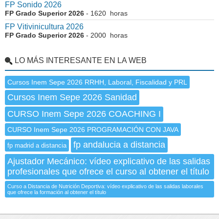
FP Sonido 2026
FP Grado Superior 2026
- 1620 horas
FP Vitivinicultura 2026
FP Grado Superior 2026
- 2000 horas
LO MÁS INTERESANTE EN LA WEB
Cursos Inem Sepe 2026 RRHH, Laboral, Fiscalidad y PRL
Cursos Inem Sepe 2026 Sanidad
CURSO Inem Sepe 2026 COACHING I
CURSO Inem Sepe 2026 PROGRAMACIÓN CON JAVA
fp andalucia a distancia
fp madrid a distancia
Ajustador Mecánico: vídeo explicativo de las salidas
profesionales que ofrece el curso al obtener el título
Curso a Distancia de Nutrición Deportiva: vídeo explicativo de las salidas laborales
que ofrece la formación al obtener el título