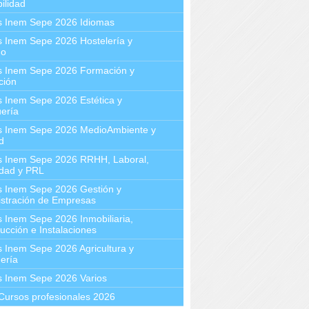
ilidad
s Inem Sepe 2026 Idiomas
 Inem Sepe 2026 Hostelería y
mo
s Inem Sepe 2026 Formación y
ción
 Inem Sepe 2026 Estética y
ería
s Inem Sepe 2026 MedioAmbiente y
d
s Inem Sepe 2026 RRHH, Laboral,
idad y PRL
s Inem Sepe 2026 Gestión y
stración de Empresas
 Inem Sepe 2026 Inmobiliaria,
ucción e Instalaciones
 Inem Sepe 2026 Agricultura y
ería
s Inem Sepe 2026 Varios
Cursos profesionales 2026