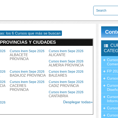
Cont
das: los 6 Cursos que más se buscan
 PROVINCIAS Y CIUDADES
CU
CATEG
2026
Cursos Inem Sepe 2026
Cursos Inem Sepe 2026
ALBACETE
ALICANTE
PROVINCIA
Cursos
Cursos Inem Sepe 2026
Comer
ALMERIA PROVINCIA
FP 20
2026
Cursos Inem Sepe 2026
Cursos Inem Sepe 2026
A
BADAJOZ PROVINCIA
BALEARES
Cursos
2026
Cursos Inem Sepe 2026
Cursos Inem Sepe 2026
Curso
CIA
CACERES
CADIZ PROVINCIA
Diseño
PROVINCIA
Cursos Inem Sepe 2026
CANTABRIA
Curso
Inform
Desplegar todas»
2026
Curso
Curso