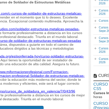
Cursos
urso de Soldador de Estructuras Metálicas
2026
Cursos
6.com/c-cursos-de-soldador-de-estructuras-metalicas-
2026
render en el momento que tú lo desees. Excelente
Cursos
ncia. Excepcional contenido multimedia. Aprovecha la
Cursos
tudios.com/soldador-estructuras-metalicas-pesadas-
Sepe 2
 formarte profesionalmente a distancia en los cursos
profesional destacado. Triunfa en el mundo laboral.
Cursos
-curso-de-soldador-de-estructuras-metalicas-pesadas
Sepe 2
 área, dispuestos a guiarte en todo el camino de
cativos dirigidos a las técnicas y metodologías
Cursos
2026
ada.org/es/ponferrada-hoy/curso-soldador-estructuras-
Cursos
Aquí tienes la oportunidad de ser instalador de
2026
o una educación de alta calidad. Asegura tu futuro.
/www.miformacionprofesional.com/Formacion-
CURS
macion-profesional-Soldador-de-estructuras-metalicas-
ecibir la educación más moderna del sector, donde te
 modernos y eficientes, este será el lugar correcto
CURSO In
CS5
urso/cursos_de_soldadura_en_valencia/7/0/43/96
Cursos I
te profesionalmente a distancia en los cursos de mejor
horas
al destacado. Triunfa en el mundo laboral.
CURSO I
(Princip