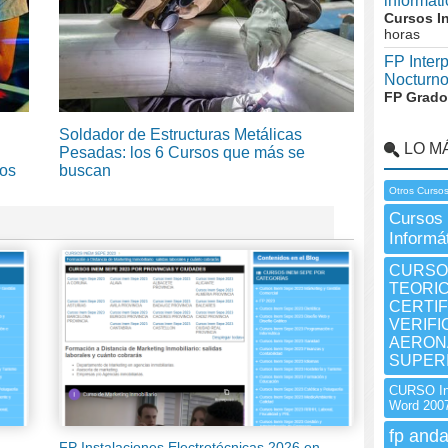
informát
Cursos I
horas
FP Inter
Nocturn
FP Grado
Soldador de Estructuras Metálicas
LO M
Pesadas: los 6 Cursos que más se
sos
buscan
Otros Cursos
Cursos 
Informá
CURSO 
TEORIC
CERTIF
VERIF
AERON
SUPERI
CURSO Ine
Word 200
fp anda
FP Instalaciones Electrotécnicas 2026 en