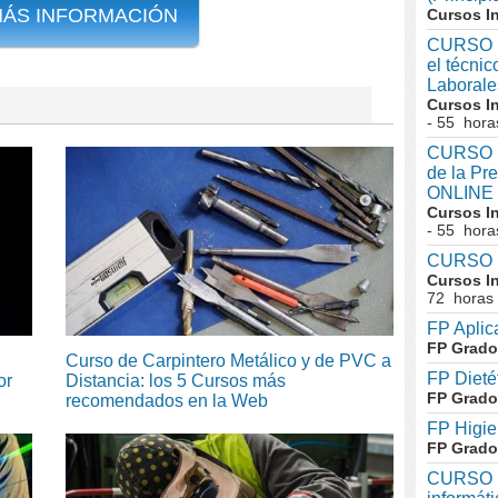
MÁS INFORMACIÓN
Cursos I
CURSO I
el técni
Laboral
Cursos I
- 55 hora
CURSO In
de la Pr
ONLINE
Cursos I
- 55 hora
CURSO I
Cursos I
72 horas
FP Aplic
FP Grado
Curso de Carpintero Metálico y de PVC a
FP Dieté
or
Distancia: los 5 Cursos más
FP Grado
recomendados en la Web
FP Higie
FP Grado
CURSO In