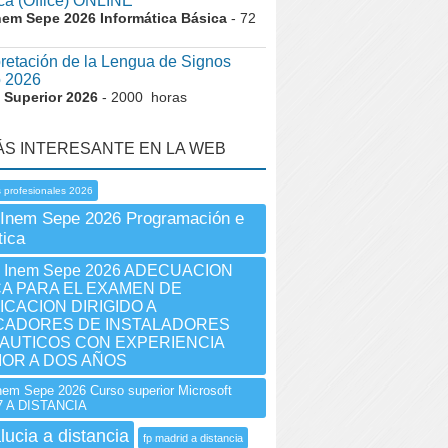
ica (Office) ONLINE
nem Sepe 2026 Informática Básica
- 72
pretación de la Lengua de Signos
o 2026
 Superior 2026
- 2000 horas
ÁS INTERESANTE EN LA WEB
 profesionales 2026
Inem Sepe 2026 Programación e
tica
Inem Sepe 2026 ADECUACION
A PARA EL EXAMEN DE
ICACION DIRIGIDO A
ICADORES DE INSTALADORES
AUTICOS CON EXPERIENCIA
OR A DOS AÑOS
m Sepe 2026 Curso superior Microsoft
7 A DISTANCIA
lucia a distancia
fp madrid a distancia