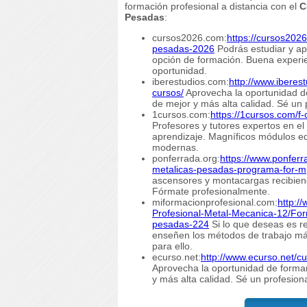
formación profesional a distancia con el
C
Pesadas
:
cursos2026.com:
https://cursos202
pesadas-2026
Podrás estudiar y ap
opción de formación. Buena experie
oportunidad.
iberestudios.com:
http://www.iberes
cursos/
Aprovecha la oportunidad de
de mejor y más alta calidad. Sé un 
1cursos.com:
https://1cursos.com/f
Profesores y tutores expertos en el
aprendizaje. Magníficos módulos edu
modernas.
ponferrada.org:
https://www.ponferr
metalicas-pesadas-programa-for-m
ascensores y montacargas recibiend
Fórmate profesionalmente.
miformacionprofesional.com:
http:/
Profesional-Metal-Mecanica-12/For
pesadas-224
Si lo que deseas es r
enseñen los métodos de trabajo más
para ello.
ecurso.net:
http://www.ecurso.net/c
Aprovecha la oportunidad de formar
y más alta calidad. Sé un profesion