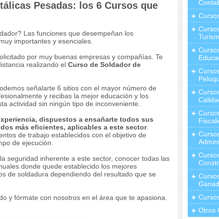
Contab
tálicas Pesadas: los 6 Cursos que
Curso
Cursos
soldador? Las funciones que desempeñan los
Turis
muy importantes y esenciales.
Curso
e solicitado por muy buenas empresas y compañías. Te
Educa
istancia realizando el
Curso de Soldador de
Cursos
Peluqu
, podemos señalarte 6 sitios con el mayor número de
Curso
sionalmente y recibas la mejor educación y los
Calida
ta actividad sin ningún tipo de inconveniente.
Curso
xperiencia, dispuestos a ensañarte todos sus
Fiscal
dos más eficientes, aplicables a este sector
.
Curso
ntos de trabajo establecidos con el objetivo de
Admini
mpo de ejecución.
Cursos
la seguridad inherente a este sector, conocer todas las
Constr
anuales donde quede establecido los mejores
pos de soldadura dependiendo del resultado que se
Cursos
Ganad
Curso
ido y fórmate con nosotros en el área que te apasiona.
Otros 