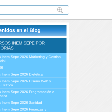
enidos en el Blog
RSOS INEM SEPE POR
ORÍAS
 Inem Sepe 2026 Márketing y Gestión
cial
26
 Inem Sepe 2026 Dietética
s Inem Sepe 2026 Diseño Web y
 Gráfico
s Inem Sepe 2026 Programación e
ática
s Inem Sepe 2026 Sanidad
s Inem Sepe 2026 Finanzas y