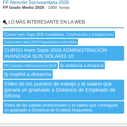
FP Atención Sociosanitaria 2026
FP Grado Medio 2026
- 1400 horas
LO MÁS INTERESANTE EN LA WEB
Cursos Inem Sepe 2026 Inmobiliaria, Construcción e Instalaciones
Cursos Inem Sepe 2026 Programación e Informática
CURSO Inem Sepe 2026 ADMINISTRACIÓN
AVANZADA SUN SOLARIS 10
fp andalucia a distancia
FP Calzado y Marroquinería 2026
fp madrid a distancia
Vídeo de los puestos de trabajo y el salario que
ganará un graduado a Distancia de Empleado de
Oficina
Vídeo de las salidas profesionales y el salario que conseguirá
un graduado a Distancia de Grafista Maquetista