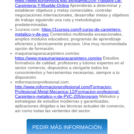
https://www.euroinnova.edu.es/Mamd0209-Trabajos-De-
Carpinteria-Y-Mueble-Online
Aprenderás a determinar y
establecer objetivos y metas comerciales, controlar
negociaciones internacionales, desarrollar metas y objetivos
de trabajo siguiendo una ruta y metodologías
predeterminadas.
1cursos.com:
https://1cursos.com/f-curso-de-carpintero-
metalico-y-de-pvc
Contenidos multimedia excepcionales,
amplios módulos educativos, programas de aprendizaje
eficientes y técnicamente precisos. Una muy recomendada
opción de formación.
maquinariaparacarpintero.com/es:
https://www.maquinariaparacarpintero.com/es
Estudios
formativos de calidad, profesores y tutores expertos en el
sector comercio, dispuestos a otorgarte todos los
conocimientos y herramientas necesarias, siempre a tu
disposición.
miformacionprofesional.com:
http://www.miformacionprofesional.com/Formacion-
Profesional-Metal-Mecanica-12/Formacion-profesional-
Carpintero-metalico-y-de-PVC-205/program
Métodos y
estrategias de estudios modernas y garantizadas,
aplicaciones dirigidas a las técnicas actuales de comercio,
así como todas las vertientes del sector.
PEDIR MÁS INFORMACIÓN