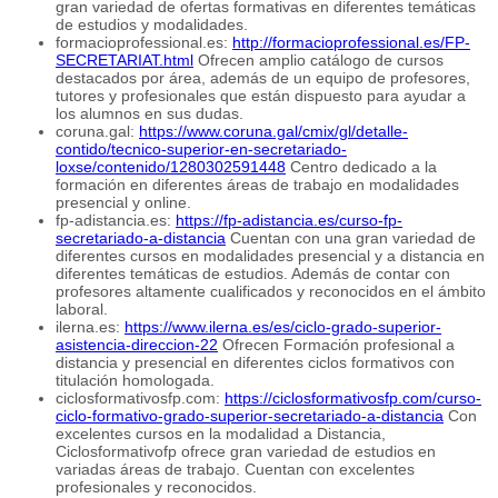
gran variedad de ofertas formativas en diferentes temáticas
de estudios y modalidades.
formacioprofessional.es:
http://formacioprofessional.es/FP-
SECRETARIAT.html
Ofrecen amplio catálogo de cursos
destacados por área, además de un equipo de profesores,
tutores y profesionales que están dispuesto para ayudar a
los alumnos en sus dudas.
coruna.gal:
https://www.coruna.gal/cmix/gl/detalle-
contido/tecnico-superior-en-secretariado-
loxse/contenido/1280302591448
Centro dedicado a la
formación en diferentes áreas de trabajo en modalidades
presencial y online.
fp-adistancia.es:
https://fp-adistancia.es/curso-fp-
secretariado-a-distancia
Cuentan con una gran variedad de
diferentes cursos en modalidades presencial y a distancia en
diferentes temáticas de estudios. Además de contar con
profesores altamente cualificados y reconocidos en el ámbito
laboral.
ilerna.es:
https://www.ilerna.es/es/ciclo-grado-superior-
asistencia-direccion-22
Ofrecen Formación profesional a
distancia y presencial en diferentes ciclos formativos con
titulación homologada.
ciclosformativosfp.com:
https://ciclosformativosfp.com/curso-
ciclo-formativo-grado-superior-secretariado-a-distancia
Con
excelentes cursos en la modalidad a Distancia,
Ciclosformativofp ofrece gran variedad de estudios en
variadas áreas de trabajo. Cuentan con excelentes
profesionales y reconocidos.