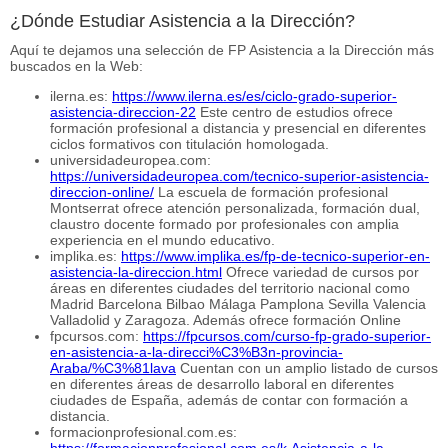
¿Dónde Estudiar Asistencia a la Dirección?
Aquí te dejamos una selección de FP Asistencia a la Dirección más
buscados en la Web:
ilerna.es:
https://www.ilerna.es/es/ciclo-grado-superior-
asistencia-direccion-22
Este centro de estudios ofrece
formación profesional a distancia y presencial en diferentes
ciclos formativos con titulación homologada.
universidadeuropea.com:
https://universidadeuropea.com/tecnico-superior-asistencia-
direccion-online/
La escuela de formación profesional
Montserrat ofrece atención personalizada, formación dual,
claustro docente formado por profesionales con amplia
experiencia en el mundo educativo.
implika.es:
https://www.implika.es/fp-de-tecnico-superior-en-
asistencia-la-direccion.html
Ofrece variedad de cursos por
áreas en diferentes ciudades del territorio nacional como
Madrid Barcelona Bilbao Málaga Pamplona Sevilla Valencia
Valladolid y Zaragoza. Además ofrece formación Online
fpcursos.com:
https://fpcursos.com/curso-fp-grado-superior-
en-asistencia-a-la-direcci%C3%B3n-provincia-
Araba/%C3%81lava
Cuentan con un amplio listado de cursos
en diferentes áreas de desarrollo laboral en diferentes
ciudades de España, además de contar con formación a
distancia.
formacionprofesional.com.es:
https://formacionprofesional.com.es/k.Asistencia-a-la-