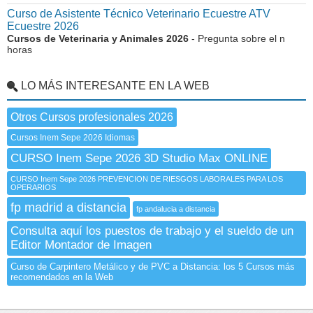
Curso de Asistente Técnico Veterinario Ecuestre ATV
Ecuestre 2026
Cursos de Veterinaria y Animales 2026
- Pregunta sobre el n
horas
LO MÁS INTERESANTE EN LA WEB
Otros Cursos profesionales 2026
Cursos Inem Sepe 2026 Idiomas
CURSO Inem Sepe 2026 3D Studio Max ONLINE
CURSO Inem Sepe 2026 PREVENCION DE RIESGOS LABORALES PARA LOS
OPERARIOS
fp madrid a distancia
fp andalucia a distancia
Consulta aquí los puestos de trabajo y el sueldo de un
Editor Montador de Imagen
Curso de Carpintero Metálico y de PVC a Distancia: los 5 Cursos más
recomendados en la Web