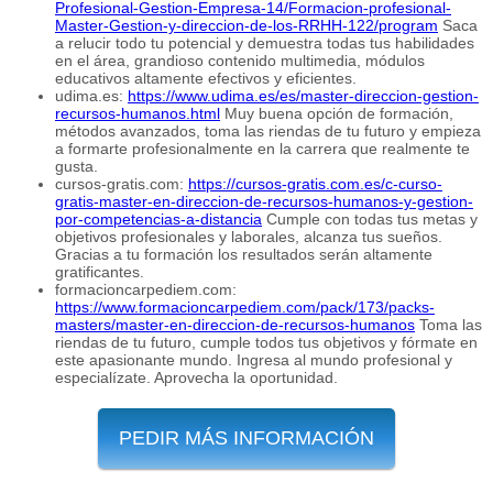
Profesional-Gestion-Empresa-14/Formacion-profesional-
Master-Gestion-y-direccion-de-los-RRHH-122/program
Saca
a relucir todo tu potencial y demuestra todas tus habilidades
en el área, grandioso contenido multimedia, módulos
educativos altamente efectivos y eficientes.
udima.es:
https://www.udima.es/es/master-direccion-gestion-
recursos-humanos.html
Muy buena opción de formación,
métodos avanzados, toma las riendas de tu futuro y empieza
a formarte profesionalmente en la carrera que realmente te
gusta.
cursos-gratis.com:
https://cursos-gratis.com.es/c-curso-
gratis-master-en-direccion-de-recursos-humanos-y-gestion-
por-competencias-a-distancia
Cumple con todas tus metas y
objetivos profesionales y laborales, alcanza tus sueños.
Gracias a tu formación los resultados serán altamente
gratificantes.
formacioncarpediem.com:
https://www.formacioncarpediem.com/pack/173/packs-
masters/master-en-direccion-de-recursos-humanos
Toma las
riendas de tu futuro, cumple todos tus objetivos y fórmate en
este apasionante mundo. Ingresa al mundo profesional y
especialízate. Aprovecha la oportunidad.
PEDIR MÁS INFORMACIÓN