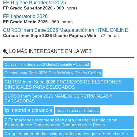
FP Higiene Bucodental 2026
FP Grado Superior 2026
- 960 horas
FP Laboratorio 2026
FP Grado Medio 2026
- 960 horas
CURSO Inem Sepe 2026 Maquetación en HTML ONLINE
Cursos Inem Sepe 2026 Diseño Páginas Web
- 72 horas
LO MÁS INTERESANTE EN LA WEB
Cursos Inem Sepe 2026 MedioAmbiente y Calidad
Cursos Inem Sepe 2026 Diseño Web y Diseño Gráfico
CURSO Inem Sepe 2026 PROCESOS DE ELECCIONES
SINDICALES PARA DELEGADOS
CURSO Inem Sepe 2026 MANEJO DE RETROPALAS Y
CARGADORAS
fp madrid a distancia
fp andalucia a distancia
7 Formaciones recomendadas para obtener el título como
Elaborador de Conservas de Productos de la Pesca
Croupier: vídeo de las salidas profesionales que ofrece el curso