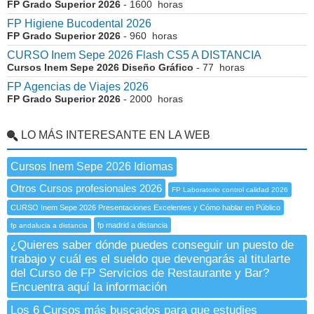
FP Grado Superior 2026
- 1600 horas
FP Higiene Bucodental 2026
FP Grado Superior 2026
- 960 horas
CURSO Inem Sepe 2026 Flash CS5 A DISTANCIA
Cursos Inem Sepe 2026 Diseño Gráfico
- 77 horas
FP Agencias de Viajes 2026
FP Grado Superior 2026
- 2000 horas
LO MÁS INTERESANTE EN LA WEB
Cursos Inem Sepe 2026 Idiomas
Otros Cursos profesionales 2026
FP Laboratorio control calidad 2026
CURSO Inem Sepe 2026 Presentaciones Excelentes y Cómo hablar en Público
fp madrid a distancia
fp andalucia a distancia
¿Quieres saber dónde puedes conseguir un puesto de
trabajo y cuál es el sueldo que devengarás al titularte
del Curso de FP Servicios de Restaurante y Bar?
Encuentra aquí la información
Los 6 Cursos más buscados para que estudies