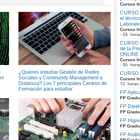
Cursos I
CURSO I
el técni
Laboral
Cursos I
- 55 hora
CURSO In
de la Pr
ONLINE
Cursos I
- 55 hora
e
¿Quieres estudiar Gestión de Redes
CURSO I
en
Sociales y Community Management a
Cursos I
Distancia? Los 7 principales Centros de
72 horas
Formación para estudiar
FP Aplic
FP Grado
FP Dieté
FP Grado
FP Higie
FP Grado
FP Análi