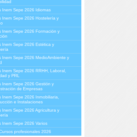
ilidad
s Inem Sepe 2026 Idiomas
 Inem Sepe 2026 Hostelería y
mo
s Inem Sepe 2026 Formación y
ción
 Inem Sepe 2026 Estética y
ería
s Inem Sepe 2026 MedioAmbiente y
d
s Inem Sepe 2026 RRHH, Laboral,
idad y PRL
s Inem Sepe 2026 Gestión y
stración de Empresas
 Inem Sepe 2026 Inmobiliaria,
ucción e Instalaciones
 Inem Sepe 2026 Agricultura y
ería
s Inem Sepe 2026 Varios
Cursos profesionales 2026