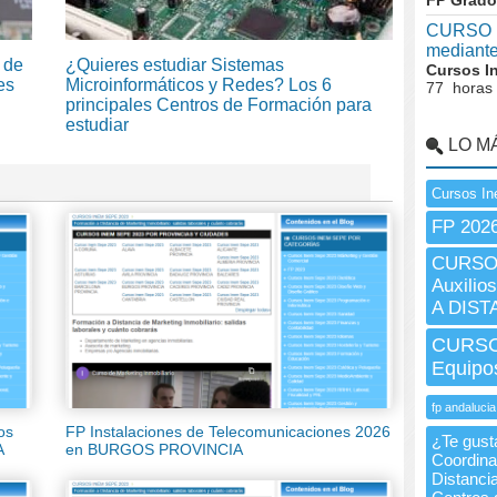
FP Grado
CURSO I
mediant
 de
¿Quieres estudiar Sistemas
Cursos I
es
Microinformáticos y Redes? Los 6
77 horas
principales Centros de Formación para
estudiar
LO M
Cursos In
FP 202
CURSO 
Auxilios
A DIST
CURSO 
Equipo
fp andalucia
os
FP Instalaciones de Telecomunicaciones 2026
¿Te gusta
A
en BURGOS PROVINCIA
Coordina
Distancia