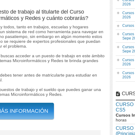
Cursos
2026
o de trabajo al titularte del Curso
Cursos
rmáticos y Redes y cuánto cobrarás?
2026
Cursos
 y todos, tanto en trabajos, escuelas y hogares
un sistema de red como herramienta para navegar en
Cursos
como pasatiempo, sin embargo en algún momento estos
Sepe 2
ndo se requiere de expertos profesionales que puedan
r el problema.
Cursos
Sepe 2
 y buscas acceder a un puesto de trabajo en este ámbito
Cursos
istemas Microinformáticos y Redes te brinda grandes
2026
Cursos
debes tener antes de matricularte para estudiar en
2026
l.
 puestos de trabajo y el sueldo que puedes ganar una
CURS
temas Microinformáticos y Redes.
CURSO In
CS5
MÁS INFORMACIÓN
Cursos I
horas
CURSO I
(Princip