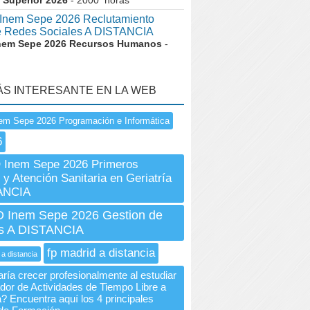
 Superior 2026
- 2000 horas
nem Sepe 2026 Reclutamiento
e Redes Sociales A DISTANCIA
nem Sepe 2026 Recursos Humanos
-
ÁS INTERESANTE EN LA WEB
em Sepe 2026 Programación e Informática
6
Inem Sepe 2026 Primeros
 y Atención Sanitaria en Geriatría
ANCIA
Inem Sepe 2026 Gestion de
s A DISTANCIA
fp madrid a distancia
 a distancia
ría crecer profesionalmente al estudiar
dor de Actividades de Tiempo Libre a
? Encuentra aquí los 4 principales