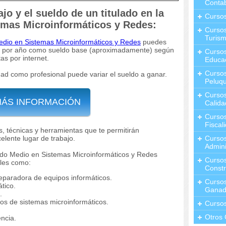
Contab
jo y el sueldo de un titulado en la
Curso
emas Microinformáticos y Redes:
Cursos
Turis
dio en Sistemas Microinformáticos y Redes
puedes
0 € por año como sueldo base (aproximadamente) según
Curso
as por internet.
Educa
Cursos
ad como profesional puede variar el sueldo a ganar.
Peluqu
Curso
MÁS INFORMACIÓN
Calida
Curso
Fiscal
, técnicas y herramientas que te permitirán
elente lugar de trabajo.
Curso
Admini
 Grado Medio en Sistemas Microinformáticos y Redes
Cursos
ales como:
Constr
reparadora de equipos informáticos.
Cursos
tico.
Ganad
.
cos de sistemas microinformáticos.
Curso
Otros 
ncia.