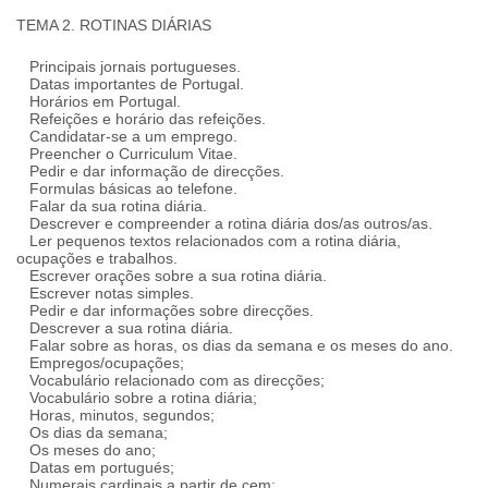
TEMA 2. ROTINAS DIÁRIAS
Principais jornais portugueses.
Datas importantes de Portugal.
Horários em Portugal.
Refeições e horário das refeições.
Candidatar-se a um emprego.
Preencher o Curriculum Vitae.
Pedir e dar informação de direcções.
Formulas básicas ao telefone.
Falar da sua rotina diária.
Descrever e compreender a rotina diária dos/as outros/as.
Ler pequenos textos relacionados com a rotina diária,
ocupações e trabalhos.
Escrever orações sobre a sua rotina diária.
Escrever notas simples.
Pedir e dar informações sobre direcções.
Descrever a sua rotina diária.
Falar sobre as horas, os dias da semana e os meses do ano.
Empregos/ocupações;
Vocabulário relacionado com as direcções;
Vocabulário sobre a rotina diária;
Horas, minutos, segundos;
Os dias da semana;
Os meses do ano;
Datas em portugués;
Numerais cardinais a partir de cem;