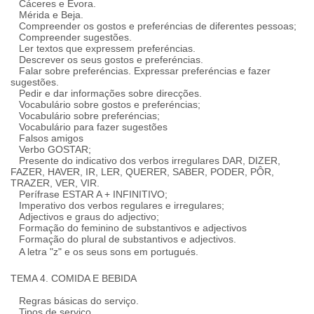
Cáceres e Évora.
Mérida e Beja.
Compreender os gostos e preferéncias de diferentes pessoas;
Compreender sugestões.
Ler textos que expressem preferéncias.
Descrever os seus gostos e preferéncias.
Falar sobre preferéncias. Expressar preferéncias e fazer
sugestões.
Pedir e dar informações sobre direcções.
Vocabulário sobre gostos e preferéncias;
Vocabulário sobre preferéncias;
Vocabulário para fazer sugestões
Falsos amigos
Verbo GOSTAR;
Presente do indicativo dos verbos irregulares DAR, DIZER,
FAZER, HAVER, IR, LER, QUERER, SABER, PODER, PÔR,
TRAZER, VER, VIR.
Perífrase ESTAR A + INFINITIVO;
Imperativo dos verbos regulares e irregulares;
Adjectivos e graus do adjectivo;
Formação do feminino de substantivos e adjectivos
Formação do plural de substantivos e adjectivos.
A letra "z" e os seus sons em portugués.
TEMA 4. COMIDA E BEBIDA
Regras básicas do serviço.
Tipos de serviço.