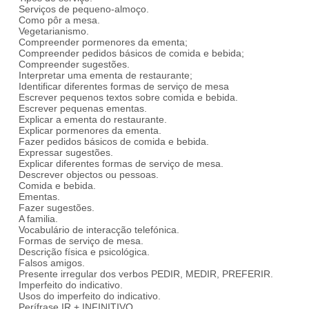
Serviços de pequeno-almoço.
Como pôr a mesa.
Vegetarianismo.
Compreender pormenores da ementa;
Compreender pedidos básicos de comida e bebida;
Compreender sugestões.
Interpretar uma ementa de restaurante;
Identificar diferentes formas de serviço de mesa
Escrever pequenos textos sobre comida e bebida.
Escrever pequenas ementas.
Explicar a ementa do restaurante.
Explicar pormenores da ementa.
Fazer pedidos básicos de comida e bebida.
Expressar sugestões.
Explicar diferentes formas de serviço de mesa.
Descrever objectos ou pessoas.
Comida e bebida.
Ementas.
Fazer sugestões.
A familia.
Vocabulário de interacção telefónica.
Formas de serviço de mesa.
Descrição física e psicológica.
Falsos amigos.
Presente irregular dos verbos PEDIR, MEDIR, PREFERIR.
Imperfeito do indicativo.
Usos do imperfeito do indicativo.
Perífrase IR + INFINITIVO.