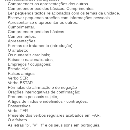
Compreender as apresentações dos outros.
Compreender pedidos básicos. Cumprimentos.
Ler pequenos textos relacionados com os temas da unidade.
Escrever pequenas orações com informações pessoais.
Apresentar-se e apresentar os outros.
Cumprimentar.
Compreender pedidos básicos.
Cumprimentos;
Apresentações;
Formas de tratamento (introdução)
O alfabeto;
Os numerais cardinais;
Países e nacionalidades;
Empregos / ocupações;
Estado civil
Falsos amigos
Verbo SER
Verbo ESTAR
Fórmulas de afirmação e de negação
Orações interrogativas de confirmação;
Pronomes pessoais sujeito;
Artigos definidos e indefinidos - contrações.
Possessivos;
Verbo TER
Presente dos verbos regulares acabados em –AR.
O alfabeto
As letras "b", "v", "f" e os seus sons em portugués.