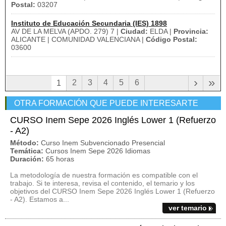
Postal:
03207
Instituto de Educación Secundaria (IES) 1898
AV DE LA MELVA (APDO. 279) 7 |
Ciudad:
ELDA |
Provincia:
ALICANTE | COMUNIDAD VALENCIANA |
Código Postal:
03600
›
»
2
3
4
5
6
1
OTRA FORMACIÓN QUE PUEDE INTERESARTE
CURSO Inem Sepe 2026 Inglés Lower 1 (Refuerzo
- A2)
Método:
Curso Inem Subvencionado Presencial
Temática:
Cursos Inem Sepe 2026 Idiomas
Duración:
65 horas
La metodología de nuestra formación es compatible con el
trabajo. Si te interesa, revisa el contenido, el temario y los
objetivos del CURSO Inem Sepe 2026 Inglés Lower 1 (Refuerzo
- A2). Estamos a...
ver temario