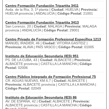
Centro Formación Fundación Tripartita 3411
Avda. de la Ría, 3, 1ª planta |
Ciudad:
HUELVA |
Provincia:
HUELVA provincia | ANDALUCÍA |
Código Postal:
21001
Centro Formación Fundación Tripartita 3413
San Lorenzo, 20 |
Ciudad:
MALAGA |
Provincia:
MALAGA
provincia | ANDALUCÍA |
Código Postal:
29001
Centro Privado de Formación Profesional Específica 1213
MANUEL IRADIER, 46 |
Ciudad:
VITORIA GASTEIZ |
Provincia:
ALAVA | PAÍS VASCO |
Código Postal:
01005
Instituto de Educación Secundaria (IES) 951
PS. DE LA CUBA, 43 |
Ciudad:
ALBACETE |
Provincia:
ALBACETE provincia | CASTILLA LA MANCHA |
Código
Postal:
02006
Centro Público Integrado de Formación Profesional 75
CR. AGUAS NUEVAS, KM.6,7 |
Ciudad:
ALBACETE |
Provincia:
ALBACETE provincia | CASTILLA LA MANCHA |
Código Postal:
02049
Instituto de Educación Secundaria (IES) 86
AV. DE ESPAÑA, 42 |
Ciudad:
ALBACETE |
Provincia:
ALBACETE provincia | CASTILLA LA MANCHA |
Código