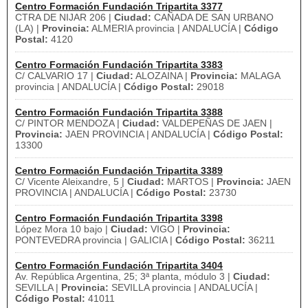
Centro Formación Fundación Tripartita 3377
CTRA DE NIJAR 206 |
Ciudad:
CAÑADA DE SAN URBANO
(LA) |
Provincia:
ALMERIA provincia | ANDALUCÍA |
Código
Postal:
4120
Centro Formación Fundación Tripartita 3383
C/ CALVARIO 17 |
Ciudad:
ALOZAINA |
Provincia:
MALAGA
provincia | ANDALUCÍA |
Código Postal:
29018
Centro Formación Fundación Tripartita 3388
C/ PINTOR MENDOZA |
Ciudad:
VALDEPEÑAS DE JAEN |
Provincia:
JAEN PROVINCIA | ANDALUCÍA |
Código Postal:
13300
Centro Formación Fundación Tripartita 3389
C/ Vicente Aleixandre, 5 |
Ciudad:
MARTOS |
Provincia:
JAEN
PROVINCIA | ANDALUCÍA |
Código Postal:
23730
Centro Formación Fundación Tripartita 3398
López Mora 10 bajo |
Ciudad:
VIGO |
Provincia:
PONTEVEDRA provincia | GALICIA |
Código Postal:
36211
Centro Formación Fundación Tripartita 3404
Av. República Argentina, 25; 3ª planta, módulo 3 |
Ciudad:
SEVILLA |
Provincia:
SEVILLA provincia | ANDALUCÍA |
Código Postal:
41011