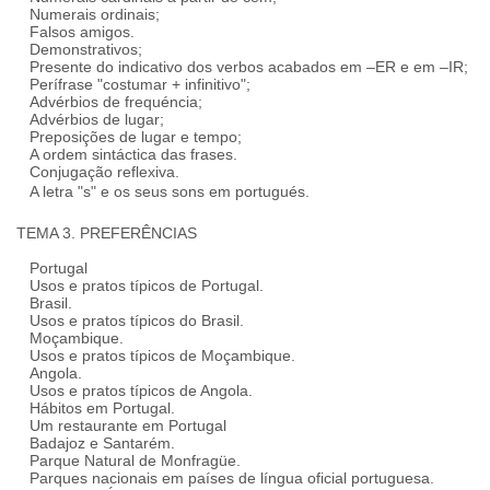
Numerais ordinais;
Falsos amigos.
Demonstrativos;
Presente do indicativo dos verbos acabados em –ER e em –IR;
Perífrase "costumar + infinitivo";
Advérbios de frequéncia;
Advérbios de lugar;
Preposições de lugar e tempo;
A ordem sintáctica das frases.
Conjugação reflexiva.
A letra "s" e os seus sons em portugués.
TEMA 3. PREFERÊNCIAS
Portugal
Usos e pratos típicos de Portugal.
Brasil.
Usos e pratos típicos do Brasil.
Moçambique.
Usos e pratos típicos de Moçambique.
Angola.
Usos e pratos típicos de Angola.
Hábitos em Portugal.
Um restaurante em Portugal
Badajoz e Santarém.
Parque Natural de Monfragüe.
Parques nacionais em países de língua oficial portuguesa.