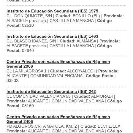
Postal:
02006
Instituto de Educación Secundaria (IES) 1975
CL. DON QUIJOTE, S/N |
Ciudad:
BONILLO (EL) |
Provincia:
ALBACETE provincia | CASTILLA LA MANCHA |
Código
Postal:
02610
Instituto de Educación Secundaria (IES) 1463
CL. BLASCO IBAÑEZ, S/N |
Ciudad:
ALMANSA |
Provincia:
ALBACETE provincia | CASTILLA LA MANCHA |
Código
Postal:
02640
Centro Privado con varias Enseñanzas de Régimen
General 2906
CL LA MILAGROSA 1 |
Ciudad:
ALCOY/ALCOI |
Provincia:
ALICANTE | COMUNIDAD VALENCIANA |
Código Postal:
03802
Instituto de Educación Secundaria (IES) 242
CL COMUNIDAD VALENCIANA 55 |
Ciudad:
ALMORADI |
Provincia:
ALICANTE | COMUNIDAD VALENCIANA |
Código
Postal:
03160
Centro Privado con varias Enseñanzas de Régimen
General 2406
PD ALGOROS.CRTA MATOLA, KM. 2 |
Ciudad:
ELCHE/ELX |
Provincia:
ALICANTE | COMUNIDAD VALENCIANA |
Código