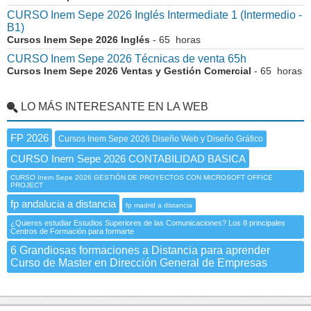
CURSO Inem Sepe 2026 Inglés Intermediate 1 (Intermedio -
B1)
Cursos Inem Sepe 2026 Inglés
- 65 horas
CURSO Inem Sepe 2026 Técnicas de venta 65h
Cursos Inem Sepe 2026 Ventas y Gestión Comercial
- 65 horas
LO MÁS INTERESANTE EN LA WEB
FP 2026
Cursos Inem Sepe 2026 Diseño Web y Diseño Gráfico
CURSO Inem Sepe 2026 CONTABILIDAD BASICA
CURSO Inem Sepe 2026 GESTIÓN DE PROYECTOS CON MICROSOFT OFFICE
PROJECT
fp andalucia a distancia
fp madrid a distancia
¿Quieres estudiar Estudios Superiores de las Comunicaciones? Los 8 principales
Centros de Formación para formarte
6 Grandiosas formaciones a Distancia para aprender
Curso de Master en Dirección General de Empresas