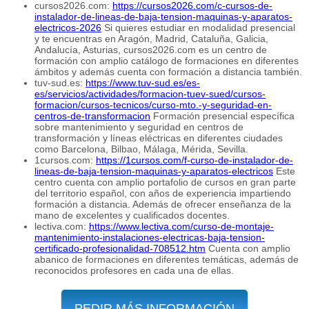
cursos2026.com:
https://cursos2026.com/c-cursos-de-
instalador-de-lineas-de-baja-tension-maquinas-y-aparatos-
electricos-2026
Si quieres estudiar en modalidad presencial
y te encuentras en Aragón, Madrid, Cataluña, Galicia,
Andalucía, Asturias, cursos2026.com es un centro de
formación con amplio catálogo de formaciones en diferentes
ámbitos y además cuenta con formación a distancia también.
tuv-sud.es:
https://www.tuv-sud.es/es-
es/servicios/actividades/formacion-tuev-sued/cursos-
formacion/cursos-tecnicos/curso-mto.-y-seguridad-en-
centros-de-transformacion
Formación presencial específica
sobre mantenimiento y seguridad en centros de
transformación y líneas eléctricas en diferentes ciudades
como Barcelona, Bilbao, Málaga, Mérida, Sevilla.
1cursos.com:
https://1cursos.com/f-curso-de-instalador-de-
lineas-de-baja-tension-maquinas-y-aparatos-electricos
Este
centro cuenta con amplio portafolio de cursos en gran parte
del territorio español, con años de experiencia impartiendo
formación a distancia. Además de ofrecer enseñanza de la
mano de excelentes y cualificados docentes.
lectiva.com:
https://www.lectiva.com/curso-de-montaje-
mantenimiento-instalaciones-electricas-baja-tension-
certificado-profesionalidad-708512.htm
Cuenta con amplio
abanico de formaciones en diferentes temáticas, además de
reconocidos profesores en cada una de ellas.
PEDIR MÁS INFORMACIÓN