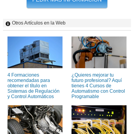
Otros Artículos en la Web
4 Formaciones
¿Quieres mejorar tu
recomendadas para
futuro profesional? Aquí
obtener el título en
tienes 4 Cursos de
Sistemas de Regulación
Automatismo con Control
y Control Automáticos
Programable