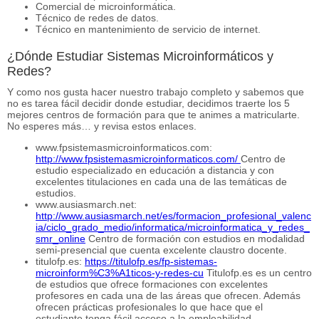
Comercial de microinformática.
Técnico de redes de datos.
Técnico en mantenimiento de servicio de internet.
¿Dónde Estudiar Sistemas Microinformáticos y
Redes?
Y como nos gusta hacer nuestro trabajo completo y sabemos que
no es tarea fácil decidir donde estudiar, decidimos traerte los 5
mejores centros de formación para que te animes a matricularte.
No esperes más… y revisa estos enlaces.
www.fpsistemasmicroinformaticos.com:
http://www.fpsistemasmicroinformaticos.com/
Centro de
estudio especializado en educación a distancia y con
excelentes titulaciones en cada una de las temáticas de
estudios.
www.ausiasmarch.net:
http://www.ausiasmarch.net/es/formacion_profesional_valenc
ia/ciclo_grado_medio/informatica/microinformatica_y_redes_
smr_online
Centro de formación con estudios en modalidad
semi-presencial que cuenta excelente claustro docente.
titulofp.es:
https://titulofp.es/fp-sistemas-
microinform%C3%A1ticos-y-redes-cu
Titulofp.es es un centro
de estudios que ofrece formaciones con excelentes
profesores en cada una de las áreas que ofrecen. Además
ofrecen prácticas profesionales lo que hace que el
estudiante tenga fácil acceso a la empleabilidad.