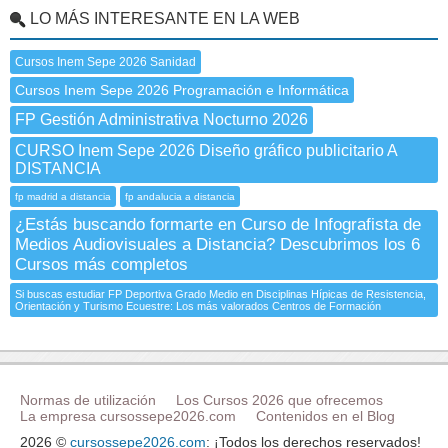
LO MÁS INTERESANTE EN LA WEB
Cursos Inem Sepe 2026 Sanidad
Cursos Inem Sepe 2026 Programación e Informática
FP Gestión Administrativa Nocturno 2026
CURSO Inem Sepe 2026 Diseño gráfico publicitario A
DISTANCIA
fp madrid a distancia
fp andalucia a distancia
¿Estás buscando formarte en Curso de Infografista de
Medios Audiovisuales a Distancia? Descubrimos los 6
Cursos más completos
Si buscas estudiar FP Deportiva Grado Medio en Disciplinas Hípicas de Resistencia,
Orientación y Turismo Ecuestre: Los más valorados Centros de Formación
Normas de utilización
Los Cursos 2026 que ofrecemos
La empresa cursossepe2026.com
Contenidos en el Blog
2026 ©
cursossepe2026.com
: ¡Todos los derechos reservados!