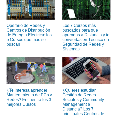
Operario de Redes y
Los 7 Cursos más
Centros de Distribución
buscados para que
de Energía Eléctrica: los
aprendas a Distancia y te
5 Cursos que más se
conviertas en Técnico en
buscan
Seguridad de Redes y
Sistemas
¿Te interesa aprender
¿Quieres estudiar
Mantenimiento de PCs y
Gestión de Redes
Redes? Encuentra los 3
Sociales y Community
mejores Cursos
Management a
Distancia? Los 7
principales Centros de