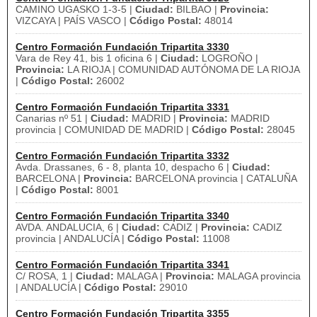
CAMINO UGASKO 1-3-5 |
Ciudad:
BILBAO |
Provincia:
VIZCAYA | PAÍS VASCO |
Código Postal:
48014
Centro Formación Fundación Tripartita 3330
Vara de Rey 41, bis 1 oficina 6 |
Ciudad:
LOGROÑO |
Provincia:
LA RIOJA | COMUNIDAD AUTÓNOMA DE LA RIOJA
|
Código Postal:
26002
Centro Formación Fundación Tripartita 3331
Canarias nº 51 |
Ciudad:
MADRID |
Provincia:
MADRID
provincia | COMUNIDAD DE MADRID |
Código Postal:
28045
Centro Formación Fundación Tripartita 3332
Avda. Drassanes, 6 - 8, planta 10, despacho 6 |
Ciudad:
BARCELONA |
Provincia:
BARCELONA provincia | CATALUÑA
|
Código Postal:
8001
Centro Formación Fundación Tripartita 3340
AVDA. ANDALUCIA, 6 |
Ciudad:
CADIZ |
Provincia:
CADIZ
provincia | ANDALUCÍA |
Código Postal:
11008
Centro Formación Fundación Tripartita 3341
C/ ROSA, 1 |
Ciudad:
MALAGA |
Provincia:
MALAGA provincia
| ANDALUCÍA |
Código Postal:
29010
Centro Formación Fundación Tripartita 3355