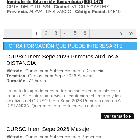
Instituto de Educación Secundaria (IES) 1479
CRTA. DEL C.I.R. S/N |
Ciudad:
VITORIA GASTEIZ |
Provincia:
ALAVA | PAÍS VASCO |
Código Postal:
01510
›
»
2
3
4
5
6
1
OTRA FORMACIÓN QUE PUEDE INTERESARTE
CURSO Inem Sepe 2026 Primeros auxilios A
DISTANCIA
Método:
Curso Inem Subvencionado a Distancia
Temática:
Cursos Inem Sepe 2026 Sanidad
Duración:
77 horas
La metodología de nuestra formación es compatible con el
trabajo. Si te interesa, revisa el contenido, el temario y los
objetivos del CURSO Inem Sepe 2026 Primeros auxilios A
DISTANCIA. Queremos ofrecerte cursos a distan...
ver temario
CURSO Inem Sepe 2026 Masaje
Método:
Curso Inem Subvencionado Presencial