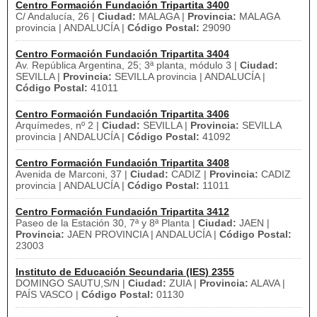
Centro Formación Fundación Tripartita 3400
C/ Andalucía, 26 |
Ciudad:
MALAGA |
Provincia:
MALAGA
provincia | ANDALUCÍA |
Código Postal:
29090
Centro Formación Fundación Tripartita 3404
Av. República Argentina, 25; 3ª planta, módulo 3 |
Ciudad:
SEVILLA |
Provincia:
SEVILLA provincia | ANDALUCÍA |
Código Postal:
41011
Centro Formación Fundación Tripartita 3406
Arquímedes, nº 2 |
Ciudad:
SEVILLA |
Provincia:
SEVILLA
provincia | ANDALUCÍA |
Código Postal:
41092
Centro Formación Fundación Tripartita 3408
Avenida de Marconi, 37 |
Ciudad:
CADIZ |
Provincia:
CADIZ
provincia | ANDALUCÍA |
Código Postal:
11011
Centro Formación Fundación Tripartita 3412
Paseo de la Estación 30, 7ª y 8ª Planta |
Ciudad:
JAEN |
Provincia:
JAEN PROVINCIA | ANDALUCÍA |
Código Postal:
23003
Instituto de Educación Secundaria (IES) 2355
DOMINGO SAUTU,S/N |
Ciudad:
ZUIA |
Provincia:
ALAVA |
PAÍS VASCO |
Código Postal:
01130