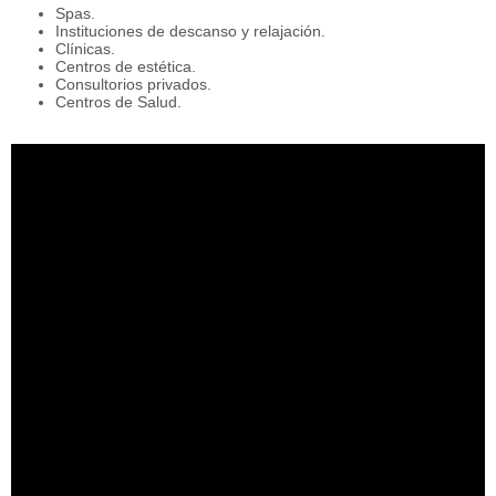
Spas.
Instituciones de descanso y relajación.
Clínicas.
Centros de estética.
Consultorios privados.
Centros de Salud.