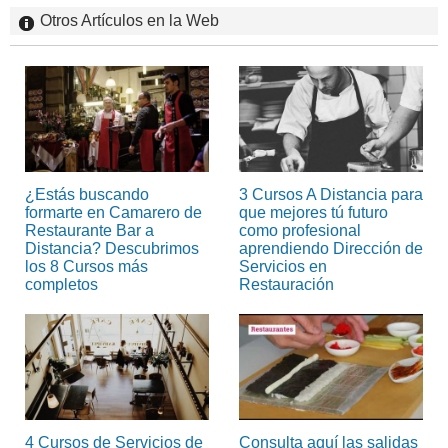
Otros Artículos en la Web
¿Estás buscando
3 Cursos A Distancia para
formarte en Camarero de
que mejores tú futuro
Restaurante Bar a
como profesional
Distancia? Descubrimos
aprendiendo Dirección de
los 8 Cursos más
Servicios en
completos
Restauración
4 Cursos de Servicios de
Consulta aquí las salidas