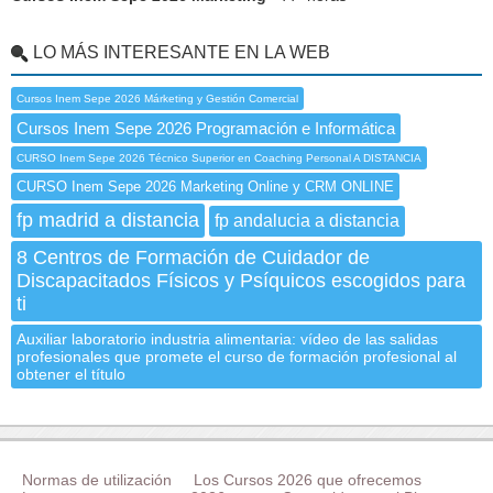
LO MÁS INTERESANTE EN LA WEB
Cursos Inem Sepe 2026 Márketing y Gestión Comercial
Cursos Inem Sepe 2026 Programación e Informática
CURSO Inem Sepe 2026 Técnico Superior en Coaching Personal A DISTANCIA
CURSO Inem Sepe 2026 Marketing Online y CRM ONLINE
fp madrid a distancia
fp andalucia a distancia
8 Centros de Formación de Cuidador de
Discapacitados Físicos y Psíquicos escogidos para
ti
Auxiliar laboratorio industria alimentaria: vídeo de las salidas
profesionales que promete el curso de formación profesional al
obtener el título
Normas de utilización
Los Cursos 2026 que ofrecemos