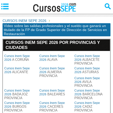
CURSOS INEM SEPE 2026
Vídeo sobre las salidas profesionales y el sueldo que ganará un
titulado de la FP de Grado Superior de Dirección de Servicios en
Restauración
CURSOS INEM SEPE 2026 POR PROVINCIAS Y
CIUDADES
Cursos Inem Sepe
Cursos Inem Sepe
Cursos Inem Sepe
A CORUÑA
ALAVA
ALBACETE
2026
2026
2026
PROVINCIA
Cursos Inem Sepe
Cursos Inem Sepe
Cursos Inem Sepe
ALICANTE
ALMERIA
ASTURIAS
2026
2026
2026
PROVINCIA
Cursos Inem Sepe
AVILA
2026
PROVINCIA
Cursos Inem Sepe
Cursos Inem Sepe
Cursos Inem Sepe
BADAJOZ
BALEARES
BARCELONA
2026
2026
2026
PROVINCIA
PROVINCIA
Cursos Inem Sepe
Cursos Inem Sepe
Cursos Inem Sepe
BURGOS
CACERES
CADIZ
2026
2026
2026
PROVINCIA
PROVINCIA
PROVINCIA