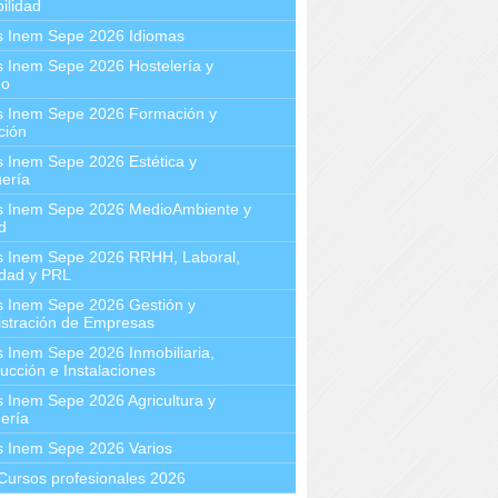
ilidad
s Inem Sepe 2026 Idiomas
 Inem Sepe 2026 Hostelería y
mo
s Inem Sepe 2026 Formación y
ción
 Inem Sepe 2026 Estética y
ería
s Inem Sepe 2026 MedioAmbiente y
d
s Inem Sepe 2026 RRHH, Laboral,
idad y PRL
s Inem Sepe 2026 Gestión y
stración de Empresas
 Inem Sepe 2026 Inmobiliaria,
ucción e Instalaciones
 Inem Sepe 2026 Agricultura y
ería
s Inem Sepe 2026 Varios
Cursos profesionales 2026