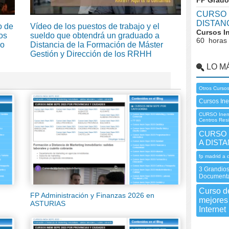
FP Grado
CURSO I
DISTAN
o de
Vídeo de los puestos de trabajo y el
Cursos I
os
sueldo que obtendrá un graduado a
60 horas
lo
Distancia de la Formación de Máster
Gestión y Dirección de los RRHH
LO M
Otros Cursos
Cursos In
CURSO Inem 
Centros Res
CURSO I
A DISTA
fp madrid a 
3 Grandio
Documenta
Curso de
FP Administración y Finanzas 2026 en
mejores
ASTURIAS
Internet