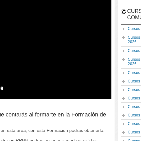
CURS
COM
Cursos
Cursos
2026
Cursos
Cursos
2026
Cursos
Cursos
Cursos
Cursos
Cursos
ue contarás al formarte en la Formación de
Cursos
Cursos
o en ésta área, con esta Formación podrás obtenerlo.
Cursos
 Máster en RRHH podrás acceder a muchas salidas