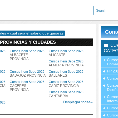
Cont
es y cuál será el salario que ganarás
 PROVINCIAS Y CIUDADES
CU
CATEG
2026
Cursos Inem Sepe 2026
Cursos Inem Sepe 2026
ALBACETE
ALICANTE
PROVINCIA
Cursos
Cursos Inem Sepe 2026
Comer
ALMERIA PROVINCIA
FP 20
2026
Cursos Inem Sepe 2026
Cursos Inem Sepe 2026
A
BADAJOZ PROVINCIA
BALEARES
Cursos
2026
Cursos Inem Sepe 2026
Cursos Inem Sepe 2026
Curso
CIA
CACERES
CADIZ PROVINCIA
Diseño
PROVINCIA
Cursos Inem Sepe 2026
CANTABRIA
Curso
Inform
Desplegar todas»
2026
Curso
Curso