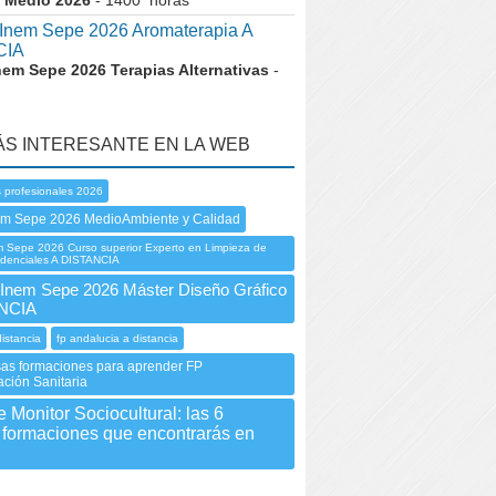
 Medio 2026
- 1400 horas
nem Sepe 2026 Aromaterapia A
CIA
nem Sepe 2026 Terapias Alternativas
-
ÁS INTERESANTE EN LA WEB
 profesionales 2026
em Sepe 2026 MedioAmbiente y Calidad
Sepe 2026 Curso superior Experto en Limpieza de
idenciales A DISTANCIA
nem Sepe 2026 Máster Diseño Gráfico
NCIA
distancia
fp andalucia a distancia
sas formaciones para aprender FP
ción Sanitaria
 Monitor Sociocultural: las 6
 formaciones que encontrarás en