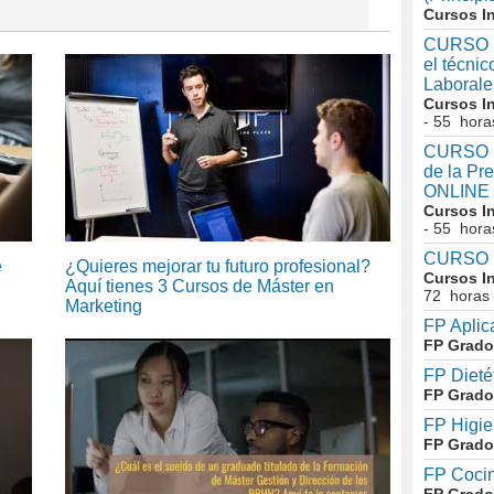
Cursos I
CURSO I
el técni
Laboral
Cursos I
- 55 hora
CURSO In
de la Pr
ONLINE
Cursos I
- 55 hora
CURSO I
e
¿Quieres mejorar tu futuro profesional?
Cursos I
Aquí tienes 3 Cursos de Máster en
72 horas
Marketing
FP Aplic
FP Grado
FP Dieté
FP Grado
FP Higie
FP Grado
FP Cocin