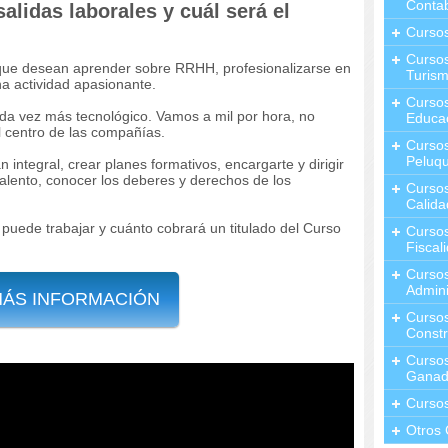
Contab
lidas laborales y cuál será el
Curso
Cursos
 que desean aprender sobre RRHH, profesionalizarse en
Turis
a actividad apasionante.
Curso
a vez más tecnológico. Vamos a mil por hora, no
Educa
l centro de las compañías.
Cursos
Peluqu
 integral, crear planes formativos, encargarte y dirigir
 talento, conocer los deberes y derechos de los
Curso
Calida
 puede trabajar y cuánto cobrará un titulado del Curso
Curso
Fiscal
Curso
Admini
MÁS INFORMACIÓN
Cursos
Constr
Cursos
Ganad
Curso
Otros 