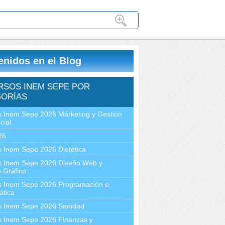
enidos en el Blog
RSOS INEM SEPE POR
ORÍAS
 Inem Sepe 2026 Márketing y Gestión
cial
26
 Inem Sepe 2026 Dietética
s Inem Sepe 2026 Diseño Web y
 Gráfico
s Inem Sepe 2026 Programación e
ática
s Inem Sepe 2026 Sanidad
s Inem Sepe 2026 Finanzas y