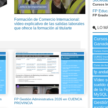
Socieda
Cursos I
FP Educa
FP Grado
Formación de Comercio Internacional:
vídeo explicativo de las salidas laborales
LO M
que ofrece la formación al titularte
Cursos
Ganade
Cursos Inem 
CURSO Ine
CONSERVAC
Curso de Aux
fp andal
Vídeo s
sueldo 
de la F
MySQL
en
FP Gestión Administrativa 2026 en CUENCA
Gestión
PROVINCIA
explica