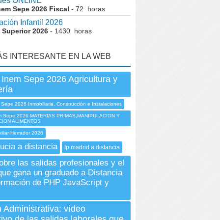
des ONLINE
nem Sepe 2026 Fiscal
- 72 horas
ción Infantil 2026
 Superior 2026
- 1430 horas
ÁS INTERESANTE EN LA WEB
 Inem Sepe 2026 Agricultura y
ría
Sepe 2026 Inmobiliaria, Construcción e Instalaciones
m Sepe 2026 MATERIAS PRIMAS,MANIPULACION Y
ION ALIMENTOS
iliar Herrador 2026
ucia a distancia
fp madrid a distancia
obre las salidas profesionales y el
que gana un graduado a Distancia
ormación de PHP JavaScript y
 Administrativa: vídeo
tivo de las salidas laborales que