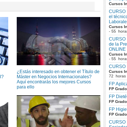
Cursos I
CURSO I
el técni
Laboral
Cursos I
- 55 hora
CURSO In
de la Pr
ONLINE
Cursos I
- 55 hora
CURSO I
¿Estás interesado en obtener el Título de
Cursos I
72 horas
l?
Máster en Negocios Internacionales?
Aquí encontrarás los mejores Cursos
FP Aplic
para ello
FP Grado
FP Dieté
FP Grado
FP Higie
FP Grado
CURSO I