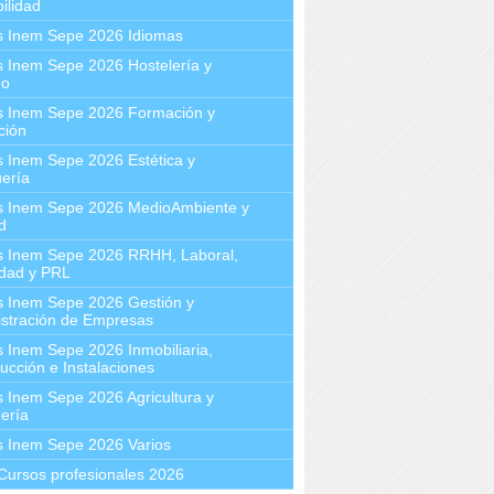
ilidad
s Inem Sepe 2026 Idiomas
 Inem Sepe 2026 Hostelería y
mo
s Inem Sepe 2026 Formación y
ción
 Inem Sepe 2026 Estética y
ería
s Inem Sepe 2026 MedioAmbiente y
d
s Inem Sepe 2026 RRHH, Laboral,
idad y PRL
s Inem Sepe 2026 Gestión y
stración de Empresas
 Inem Sepe 2026 Inmobiliaria,
ucción e Instalaciones
 Inem Sepe 2026 Agricultura y
ería
s Inem Sepe 2026 Varios
Cursos profesionales 2026