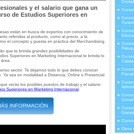
Contab
fesionales y el salario que gana un
Curso
urso de Estudios Superiores en
Cursos
Turis
Curso
resas están en busca de expertos con conocimiento de
Educa
anto referidas al producto, como al precio, a la
como el concepto y puesta en práctica del Merchandising.
Cursos
Peluqu
to que te brinda grandes posibilidades de
dios Superiores en Marketing Internacional te brinda lo
Curso
 área.
Calida
Curso
xtenso sector. Te dejamos todo lo que debes conocer
Fiscal
e. Ya sea en modalidad a Distancia, Online o Presencial.
Curso
que verás los posibles puestos de trabajo y el salario
Admini
os Superiores en Marketing Internacional
.
Cursos
Constr
MÁS INFORMACIÓN
Cursos
Ganad
Curso
Otros 