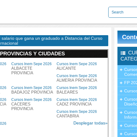
Cont
el salario que gana un graduado a Distancia del Curso
ernacional
CU
 PROVINCIAS Y CIUDADES
CATEG
2026
Cursos Inem Sepe 2026
Cursos Inem Sepe 2026
ALBACETE
ALICANTE
Cursos
PROVINCIA
Comer
Cursos Inem Sepe 2026
ALMERIA PROVINCIA
FP 20
2026
Cursos Inem Sepe 2026
Cursos Inem Sepe 2026
Cursos
A
BADAJOZ PROVINCIA
BALEARES
Curso
2026
Cursos Inem Sepe 2026
Cursos Inem Sepe 2026
Diseño
CIA
CACERES
CADIZ PROVINCIA
PROVINCIA
Cursos Inem Sepe 2026
Curso
CANTABRIA
Inform
Desplegar todas»
2026
Curso
Curso