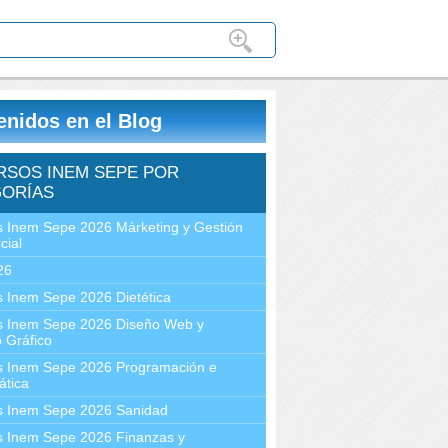
enidos en el Blog
RSOS INEM SEPE POR
ORÍAS
 Inem Sepe 2026 Márketing y Gestión
cial
26
 Inem Sepe 2026 Dietética
s Inem Sepe 2026 Diseño Web y
 Gráfico
s Inem Sepe 2026 Programación e
ática
s Inem Sepe 2026 Sanidad
s Inem Sepe 2026 Finanzas y