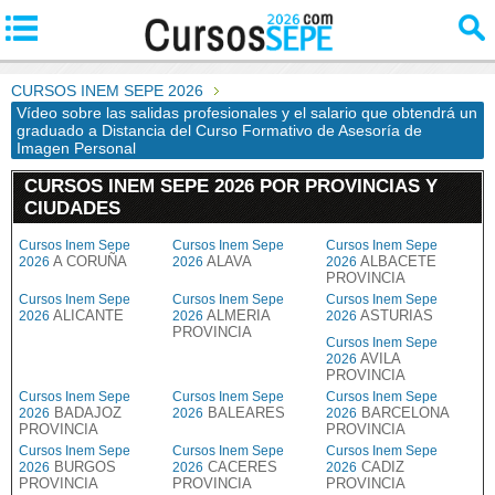
CURSOS INEM SEPE 2026
Vídeo sobre las salidas profesionales y el salario que obtendrá un
graduado a Distancia del Curso Formativo de Asesoría de
Imagen Personal
CURSOS INEM SEPE 2026 POR PROVINCIAS Y
CIUDADES
Cursos Inem Sepe
Cursos Inem Sepe
Cursos Inem Sepe
A CORUÑA
ALAVA
ALBACETE
2026
2026
2026
PROVINCIA
Cursos Inem Sepe
Cursos Inem Sepe
Cursos Inem Sepe
ALICANTE
ALMERIA
ASTURIAS
2026
2026
2026
PROVINCIA
Cursos Inem Sepe
AVILA
2026
PROVINCIA
Cursos Inem Sepe
Cursos Inem Sepe
Cursos Inem Sepe
BADAJOZ
BALEARES
BARCELONA
2026
2026
2026
PROVINCIA
PROVINCIA
Cursos Inem Sepe
Cursos Inem Sepe
Cursos Inem Sepe
BURGOS
CACERES
CADIZ
2026
2026
2026
PROVINCIA
PROVINCIA
PROVINCIA