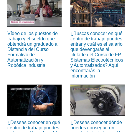
Vídeo de los puestos de
¿Buscas conocer en qué
trabajo y el sueldo que
centro de trabajo puedes
obtendrá un graduado a
entrar y cuál es el salario
Distancia del Curso
que devengarás al
Formativo de
titularte del Curso de FP
Automatización y
Sistemas Electrotécnicos
Robótica Industrial
y Automatizados? Aquí
encontrarás la
información
¿Deseas conocer en qué
¿Deseas conocer dónde
centro de trabajo puedes
puedes conseguir un