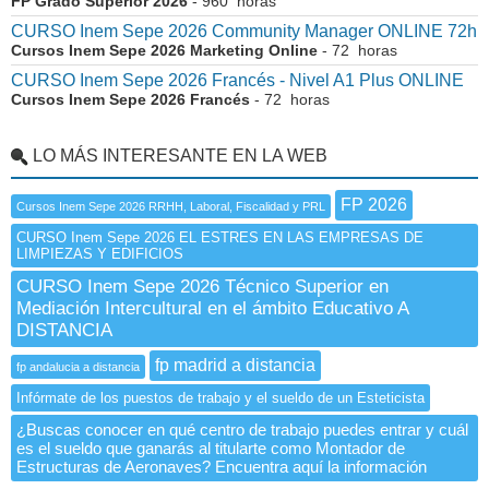
FP Grado Superior 2026
- 960 horas
CURSO Inem Sepe 2026 Community Manager ONLINE 72h
Cursos Inem Sepe 2026 Marketing Online
- 72 horas
CURSO Inem Sepe 2026 Francés - Nivel A1 Plus ONLINE
Cursos Inem Sepe 2026 Francés
- 72 horas
LO MÁS INTERESANTE EN LA WEB
FP 2026
Cursos Inem Sepe 2026 RRHH, Laboral, Fiscalidad y PRL
CURSO Inem Sepe 2026 EL ESTRES EN LAS EMPRESAS DE
LIMPIEZAS Y EDIFICIOS
CURSO Inem Sepe 2026 Técnico Superior en
Mediación Intercultural en el ámbito Educativo A
DISTANCIA
fp madrid a distancia
fp andalucia a distancia
Infórmate de los puestos de trabajo y el sueldo de un Esteticista
¿Buscas conocer en qué centro de trabajo puedes entrar y cuál
es el sueldo que ganarás al titularte como Montador de
Estructuras de Aeronaves? Encuentra aquí la información