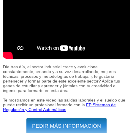
Día tras día, el sector industrial crece y evoluciona
constantemente, creando y a su vez desarrollando, mejores
técnicas, procesos y metodologías de trabajo. ¿Te gustaría
pertenecer y formar parte de este excelente sector? Aplica tus
ganas de estudiar y aprender y júntalas con tu creatividad e
ingenio para formarte en esta área.
Te mostramos en este vídeo las salidas laborales y el sueldo que
puede recibir un profesional formado con la
FP Sistemas de
Regulación y Control Automáticos
.
PEDIR MÁS INFORMACIÓN