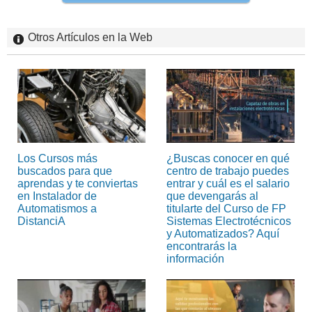
Otros Artículos en la Web
Los Cursos más
¿Buscas conocer en qué
buscados para que
centro de trabajo puedes
aprendas y te conviertas
entrar y cuál es el salario
en Instalador de
que devengarás al
Automatismos a
titularte del Curso de FP
DistanciA
Sistemas Electrotécnicos
y Automatizados? Aquí
encontrarás la
información