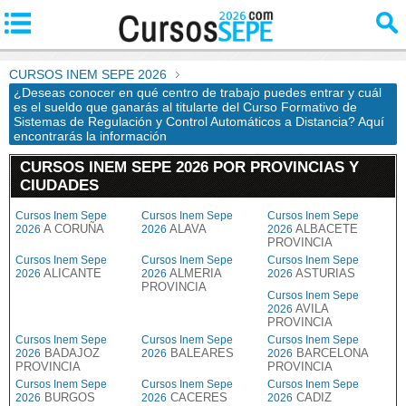
CURSOS INEM SEPE 2026
¿Deseas conocer en qué centro de trabajo puedes entrar y cuál
es el sueldo que ganarás al titularte del Curso Formativo de
Sistemas de Regulación y Control Automáticos a Distancia? Aquí
encontrarás la información
CURSOS INEM SEPE 2026 POR PROVINCIAS Y
CIUDADES
Cursos Inem Sepe
Cursos Inem Sepe
Cursos Inem Sepe
A CORUÑA
ALAVA
ALBACETE
2026
2026
2026
PROVINCIA
Cursos Inem Sepe
Cursos Inem Sepe
Cursos Inem Sepe
ALICANTE
ALMERIA
ASTURIAS
2026
2026
2026
PROVINCIA
Cursos Inem Sepe
AVILA
2026
PROVINCIA
Cursos Inem Sepe
Cursos Inem Sepe
Cursos Inem Sepe
BADAJOZ
BALEARES
BARCELONA
2026
2026
2026
PROVINCIA
PROVINCIA
Cursos Inem Sepe
Cursos Inem Sepe
Cursos Inem Sepe
BURGOS
CACERES
CADIZ
2026
2026
2026