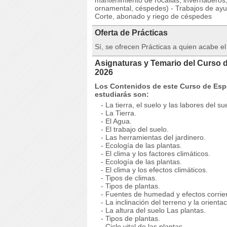
mantenimiento de rocallas, invernaderos,
ornamental, céspedes) - Trabajos de ayud
Corte, abonado y riego de céspedes
Oferta de Prácticas
Sí, se ofrecen Prácticas a quien acabe el
Asignaturas y Temario del Curso d
2026
Los Contenidos de este Curso de Espe
estudiarás son:
- La tierra, el suelo y las labores del su
- La Tierra.
- El Agua.
- El trabajo del suelo.
- Las herramientas del jardinero.
- Ecología de las plantas.
- El clima y los factores climáticos.
- Ecología de las plantas.
- El clima y los efectos climáticos.
- Tipos de climas.
- Tipos de plantas.
- Fuentes de humedad y efectos corrien
- La inclinación del terreno y la orientac
- La altura del suelo Las plantas.
- Tipos de plantas.
- Ciclo vital de las plantas.