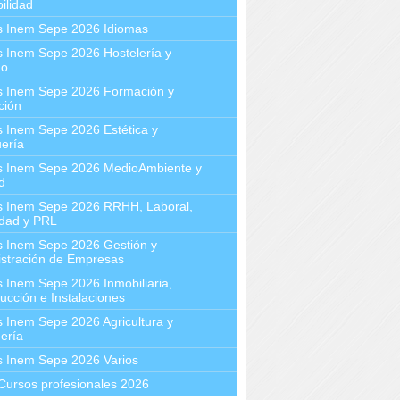
ilidad
s Inem Sepe 2026 Idiomas
 Inem Sepe 2026 Hostelería y
mo
s Inem Sepe 2026 Formación y
ción
 Inem Sepe 2026 Estética y
ería
s Inem Sepe 2026 MedioAmbiente y
d
s Inem Sepe 2026 RRHH, Laboral,
idad y PRL
s Inem Sepe 2026 Gestión y
stración de Empresas
 Inem Sepe 2026 Inmobiliaria,
ucción e Instalaciones
 Inem Sepe 2026 Agricultura y
ería
s Inem Sepe 2026 Varios
Cursos profesionales 2026