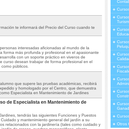
Contab
Curso
Cursos
Turis
ción te informará del Precio del Curso cuando te
Curso
Educa
Cursos
Peluqu
s personas interesadas aficionadas al mundo de la
na forma más profunda y profesional en el apasionante
Curso
esarrolla con un soporte práctico en viveros de
Calida
e curso desean trabajar de forma profesional en el
s como públicos.
Curso
Fiscal
Curso
alumno que supere las pruebas académicas, recibirá
Admini
expedido y homologado por el Centro, que demuestra
Cursos
 como Especialista en Mantenimiento de Jardines
Constr
rso de Especialista en Mantenimiento de
Cursos
Ganad
ardines, tendrás las siguientes Funciones y Puestos
Curso
 Cuidado y mantenimiento general del jardín a su
Otros 
jos relacionados con la jardinería (tales como cuidado y