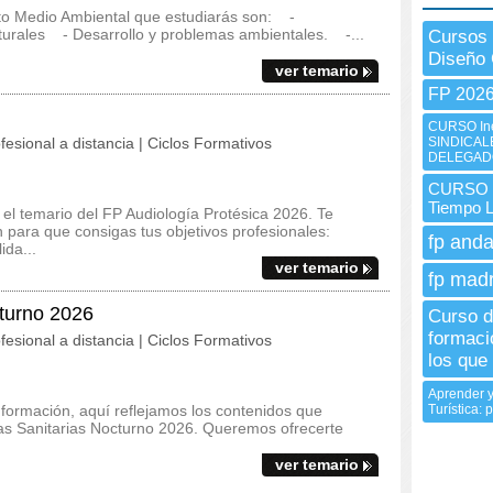
to Medio Ambiental que estudiarás son: -
turales - Desarrollo y problemas ambientales. -...
Cursos
Diseño 
ver temario
FP 202
CURSO In
fesional a distancia | Ciclos Formativos
SINDICAL
DELEGAD
CURSO I
Tiempo 
y el temario del FP Audiología Protésica 2026. Te
para que consigas tus objetivos profesionales:
fp anda
ida...
ver temario
fp madr
turno 2026
Curso d
formaci
fesional a distancia | Ciclos Formativos
los que 
Aprender y
 formación, aquí reflejamos los contenidos que
Turística: 
ias Sanitarias Nocturno 2026. Queremos ofrecerte
ver temario