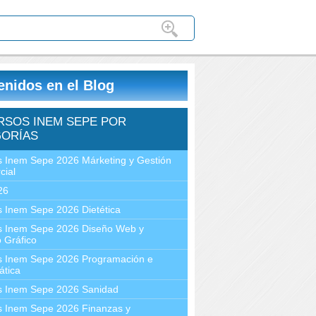
enidos en el Blog
RSOS INEM SEPE POR
ORÍAS
 Inem Sepe 2026 Márketing y Gestión
cial
26
 Inem Sepe 2026 Dietética
s Inem Sepe 2026 Diseño Web y
 Gráfico
s Inem Sepe 2026 Programación e
ática
s Inem Sepe 2026 Sanidad
s Inem Sepe 2026 Finanzas y