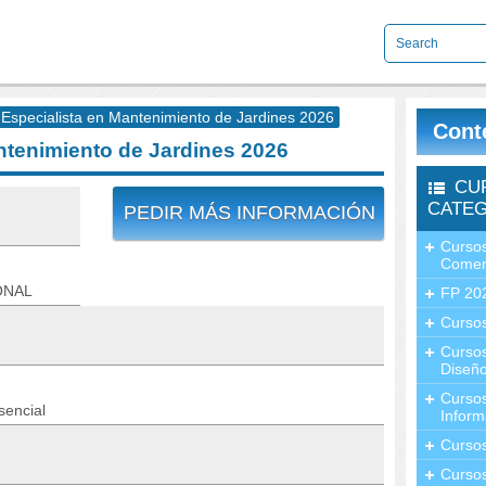
Especialista en Mantenimiento de Jardines 2026
Cont
ntenimiento de Jardines 2026
CU
CATEG
PEDIR MÁS INFORMACIÓN
Cursos
Comer
ONAL
FP 20
Cursos
Curso
Diseño
Curso
sencial
Inform
Curso
Curso