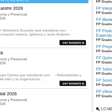
FP Grado
cuestre 2026
FP Inter
FP Grado
ncia y Presencial
2026
FP Mante
FP Grado
r Veterinario Ecuestre que estudiarás son: -
FP Produ
nformación externa, aplomos y razas.Anatomí...
Espectác
FP Grado
ver temario
FP Proye
FP Grado
26
FP Quími
ncia y Presencial
FP Grado
2026
FP Salud
FP Grado
logía Canina que estudiarás son: - Antecedentes y
el lobo y su organización. ...
FP Soni
ver temario
FP Grado
FP Vitivi
tal 2026
FP Grado
ncia y Presencial
2026
LO M