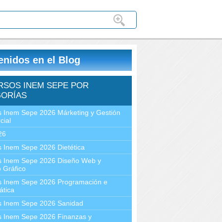
enidos en el Blog
RSOS INEM SEPE POR
ORÍAS
 Inem Sepe 2026 Márketing y Gestión
cial
26
 Inem Sepe 2026 Dietética
s Inem Sepe 2026 Diseño Web y
 Gráfico
s Inem Sepe 2026 Programación e
ática
s Inem Sepe 2026 Sanidad
s Inem Sepe 2026 Finanzas y