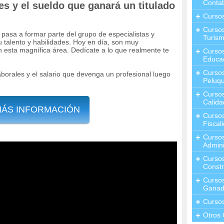
Contab
es y el sueldo que ganará un titulado
Curso
Cursos
, pasa a formar parte del grupo de especialistas y
Turis
 talento y habilidades. Hoy en día, son muy
n esta magnífica área. Dedícate a lo que realmente te
Curso
Educa
Cursos
borales y el salario que devenga un profesional luego
Peluqu
Curso
Calida
MÁS INFORMACIÓN
Curso
Fiscal
Curso
Admini
Cursos
Constr
Cursos
Ganad
Curso
Otros 