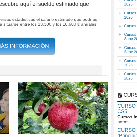
Cursos
descubre aquí el sueldo estimado que
2026
Cursos
2026
versas estadísticas el salario estimado que podrías
ía situarse entre los 13.300 y los 18.600 € anuales
Cursos
Cursos
Sepe 2
MÁS INFORMACIÓN
Cursos
Sepe 2
Cursos
2026
Cursos
2026
CURS
CURSO In
CS5
Cursos I
horas
CURSO I
(Princip