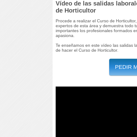
Vídeo de las salidas laboral
de Horticultor
Procede a realizar el Curso de Horticultor
expertos de esta área y demuestra todo tu
importantes los profesionales formados e
apasiona.
Te enseñamos en este vídeo las salidas la
de hacer el Curso de Horticultor.
PEDIR 