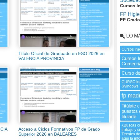
Socieda
Cursos I
FP Higie
FP Grado
LO M
Cursos In
Título Oficial de Graduado en ESO 2026 en
Cursos I
VALENCIA PROVINCIA
Comerci
Curso de
CURSO Ine
(Windows 7
fp madr
Titúlate
puestos 
titularte
¿Buscas c
NCIA
Acceso a Ciclos Formativos FP de Grado
trabajo y c
Superior 2026 en BALEARES
Técnico de
aquí la in