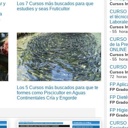
r y
Los 7 Cursos más buscados para que
Cursos I
estudies y seas Fruticultor
CURSO I
a
el técni
a
Laboral
Cursos I
- 55 hora
CURSO In
de la Pr
ONLINE
Cursos I
- 55 hora
CURSO I
Cursos I
72 horas
FP Aplic
Los 5 Cursos más buscados para que te
FP Grado
formes como Piscicultor en Aguas
FP Dieté
Continentales Cría y Engorde
FP Grado
FP Higie
FP Grado
CURSO I