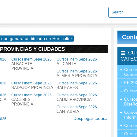
Cont
 que ganará un titulado de Horticultor
 PROVINCIAS Y CIUDADES
CU
CATEG
2026
Cursos Inem Sepe 2026
Cursos Inem Sepe 2026
ALBACETE
ALICANTE
PROVINCIA
Cursos
Cursos Inem Sepe 2026
Comer
ALMERIA PROVINCIA
FP 20
2026
Cursos Inem Sepe 2026
Cursos Inem Sepe 2026
A
BADAJOZ PROVINCIA
BALEARES
Cursos
2026
Cursos Inem Sepe 2026
Cursos Inem Sepe 2026
Curso
CIA
CACERES
CADIZ PROVINCIA
Diseño
PROVINCIA
Cursos Inem Sepe 2026
CANTABRIA
Curso
Inform
Desplegar todas»
2026
Curso
Curso