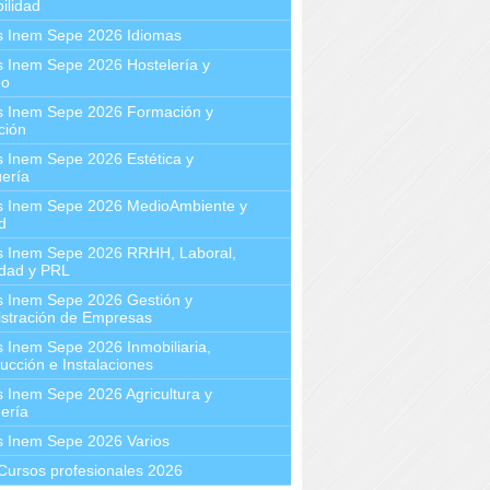
ilidad
s Inem Sepe 2026 Idiomas
 Inem Sepe 2026 Hostelería y
mo
s Inem Sepe 2026 Formación y
ción
 Inem Sepe 2026 Estética y
ería
s Inem Sepe 2026 MedioAmbiente y
d
s Inem Sepe 2026 RRHH, Laboral,
idad y PRL
s Inem Sepe 2026 Gestión y
stración de Empresas
 Inem Sepe 2026 Inmobiliaria,
ucción e Instalaciones
 Inem Sepe 2026 Agricultura y
ería
s Inem Sepe 2026 Varios
Cursos profesionales 2026