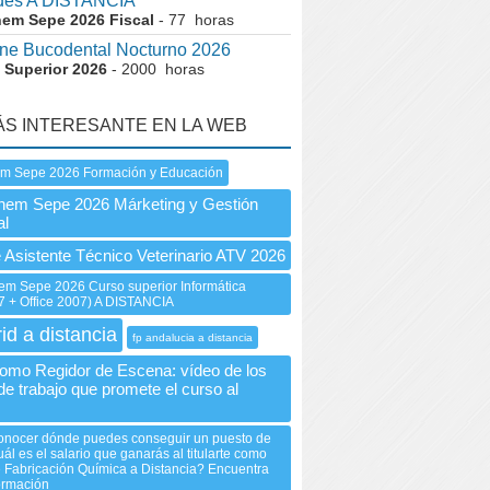
des A DISTANCIA
nem Sepe 2026 Fiscal
- 77 horas
ne Bucodental Nocturno 2026
 Superior 2026
- 2000 horas
ÁS INTERESANTE EN LA WEB
em Sepe 2026 Formación y Educación
nem Sepe 2026 Márketing y Gestión
al
 Asistente Técnico Veterinario ATV 2026
m Sepe 2026 Curso superior Informática
 + Office 2007) A DISTANCIA
id a distancia
fp andalucia a distancia
 como Regidor de Escena: vídeo de los
de trabajo que promete el curso al
onocer dónde puedes conseguir un puesto de
uál es el salario que ganarás al titularte como
 Fabricación Química a Distancia? Encuentra
formación