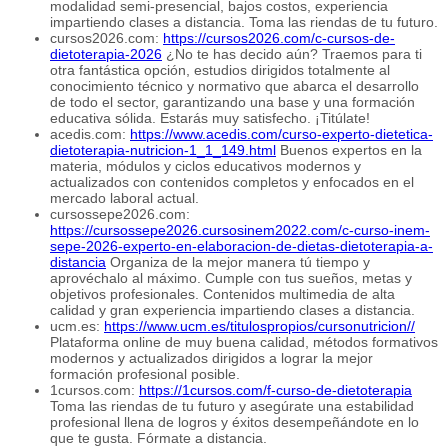
modalidad semi-presencial, bajos costos, experiencia
impartiendo clases a distancia. Toma las riendas de tu futuro.
cursos2026.com:
https://cursos2026.com/c-cursos-de-
dietoterapia-2026
¿No te has decido aún? Traemos para ti
otra fantástica opción, estudios dirigidos totalmente al
conocimiento técnico y normativo que abarca el desarrollo
de todo el sector, garantizando una base y una formación
educativa sólida. Estarás muy satisfecho. ¡Titúlate!
acedis.com:
https://www.acedis.com/curso-experto-dietetica-
dietoterapia-nutricion-1_1_149.html
Buenos expertos en la
materia, módulos y ciclos educativos modernos y
actualizados con contenidos completos y enfocados en el
mercado laboral actual.
cursossepe2026.com:
https://cursossepe2026.cursosinem2022.com/c-curso-inem-
sepe-2026-experto-en-elaboracion-de-dietas-dietoterapia-a-
distancia
Organiza de la mejor manera tú tiempo y
aprovéchalo al máximo. Cumple con tus sueños, metas y
objetivos profesionales. Contenidos multimedia de alta
calidad y gran experiencia impartiendo clases a distancia.
ucm.es:
https://www.ucm.es/titulospropios/cursonutricion//
Plataforma online de muy buena calidad, métodos formativos
modernos y actualizados dirigidos a lograr la mejor
formación profesional posible.
1cursos.com:
https://1cursos.com/f-curso-de-dietoterapia
Toma las riendas de tu futuro y asegúrate una estabilidad
profesional llena de logros y éxitos desempeñándote en lo
que te gusta. Fórmate a distancia.