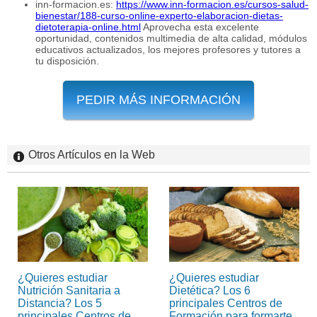
inn-formacion.es:
https://www.inn-formacion.es/cursos-salud-
bienestar/188-curso-online-experto-elaboracion-dietas-
dietoterapia-online.html
Aprovecha esta excelente
oportunidad, contenidos multimedia de alta calidad, módulos
educativos actualizados, los mejores profesores y tutores a
tu disposición.
PEDIR MÁS INFORMACIÓN
Otros Artículos en la Web
¿Quieres estudiar
¿Quieres estudiar
Nutrición Sanitaria a
Dietética? Los 6
Distancia? Los 5
principales Centros de
principales Centros de
Formación para formarte