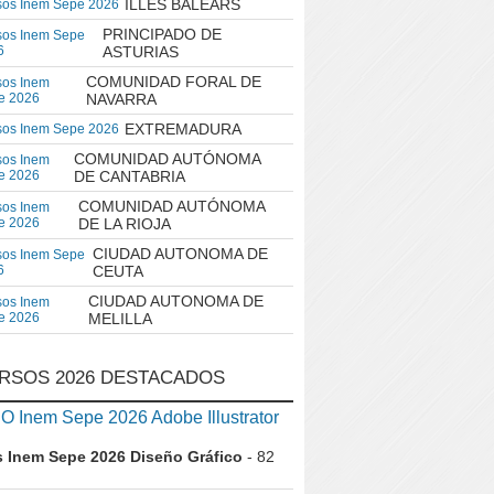
ILLES BALEARS
sos Inem Sepe 2026
PRINCIPADO DE
sos Inem Sepe
6
ASTURIAS
COMUNIDAD FORAL DE
sos Inem
e 2026
NAVARRA
EXTREMADURA
sos Inem Sepe 2026
COMUNIDAD AUTÓNOMA
sos Inem
e 2026
DE CANTABRIA
COMUNIDAD AUTÓNOMA
sos Inem
e 2026
DE LA RIOJA
CIUDAD AUTONOMA DE
sos Inem Sepe
6
CEUTA
CIUDAD AUTONOMA DE
sos Inem
e 2026
MELILLA
RSOS 2026 DESTACADOS
 Inem Sepe 2026 Adobe Illustrator
 Inem Sepe 2026 Diseño Gráfico
- 82