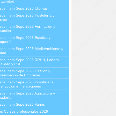
tabilidad
sos Inem Sepe 2026 Idiomas
sos Inem Sepe 2026 Hostelería y
ismo
sos Inem Sepe 2026 Formación y
cación
sos Inem Sepe 2026 Estética y
uquería
sos Inem Sepe 2026 MedioAmbiente y
idad
sos Inem Sepe 2026 RRHH, Laboral,
calidad y PRL
sos Inem Sepe 2026 Gestión y
inistración de Empresas
sos Inem Sepe 2026 Inmobiliaria,
strucción e Instalaciones
sos Inem Sepe 2026 Agricultura y
adería
sos Inem Sepe 2026 Varios
os Cursos profesionales 2026