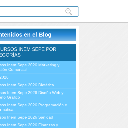
tenidos en el Blog
URSOS INEM SEPE POR
EGORÍAS
sos Inem Sepe 2026 Márketing y
tión Comercial
2026
sos Inem Sepe 2026 Dietética
sos Inem Sepe 2026 Diseño Web y
eño Gráfico
sos Inem Sepe 2026 Programación e
ormática
sos Inem Sepe 2026 Sanidad
sos Inem Sepe 2026 Finanzas y