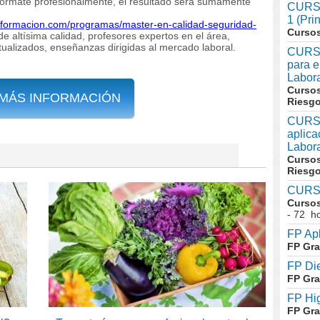
Fórmate profesionalmente, el resultado será sumamente
CURSO
1 (Pri
f-formacion.com/programas/master-en-calidad-seguridad-
Cursos
 altísima calidad, profesores expertos en el área,
alizados, enseñanzas dirigidas al mercado laboral.
CURSO
para e
Labor
Cursos
 MÁS INFORMACIÓN
Riesg
CURSO
aplica
Labor
Cursos
Riesg
CURSO
Cursos
- 72 h
FP Apl
FP Gra
FP Die
FP Gra
FP Hi
FP Gra