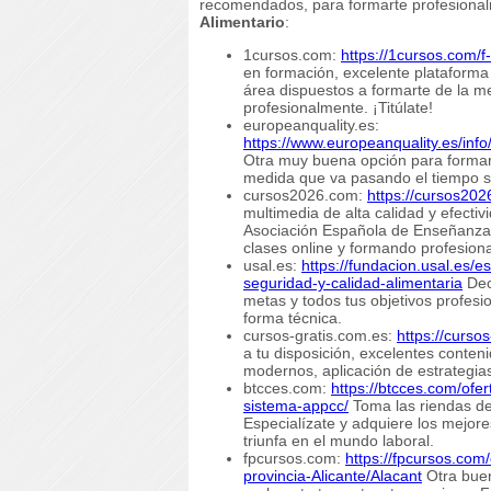
recomendados, para formarte profesionalm
Alimentario
:
1cursos.com:
https://1cursos.com/f
en formación, excelente plataforma 
área dispuestos a formarte de la me
profesionalmente. ¡Titúlate!
europeanquality.es:
https://www.europeanquality.es/i
Otra muy buena opción para formarte
medida que va pasando el tiempo se
cursos2026.com:
https://cursos202
multimedia de alta calidad y efecti
Asociación Española de Enseñanzas
clases online y formando profesiona
usal.es:
https://fundacion.usal.es/e
seguridad-y-calidad-alimentaria
Dec
metas y todos tus objetivos profes
forma técnica.
cursos-gratis.com.es:
https://cursos
a tu disposición, excelentes conte
modernos, aplicación de estrategia
btcces.com:
https://btcces.com/ofe
sistema-appcc/
Toma las riendas de 
Especialízate y adquiere los mejore
triunfa en el mundo laboral.
fpcursos.com:
https://fpcursos.com
provincia-Alicante/Alacant
Otra buen