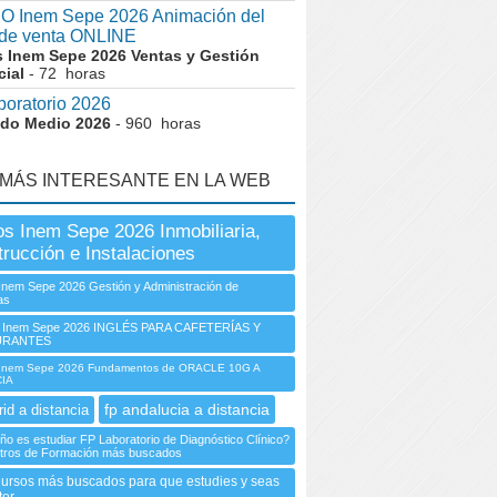
 Inem Sepe 2026 Animación del
 de venta ONLINE
 Inem Sepe 2026 Ventas y Gestión
ial
- 72 horas
boratorio 2026
ado Medio 2026
- 960 horas
 MÁS INTERESANTE EN LA WEB
s Inem Sepe 2026 Inmobiliaria,
rucción e Instalaciones
Inem Sepe 2026 Gestión y Administración de
as
Inem Sepe 2026 INGLÉS PARA CAFETERÍAS Y
URANTES
nem Sepe 2026 Fundamentos de ORACLE 10G A
CIA
fp andalucia a distancia
id a distancia
o es estudiar FP Laboratorio de Diagnóstico Clínico?
tros de Formación más buscados
Cursos más buscados para que estudies y seas