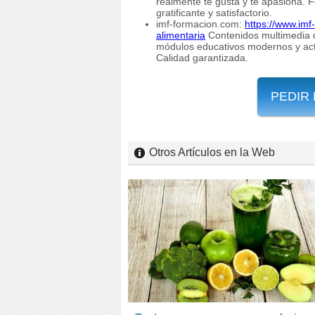
realmente te gusta y te apasiona. 
gratificante y satisfactorio.
imf-formacion.com:
https://www.im
alimentaria
Contenidos multimedia de
módulos educativos modernos y actu
Calidad garantizada.
PEDIR
Otros Artículos en la Web