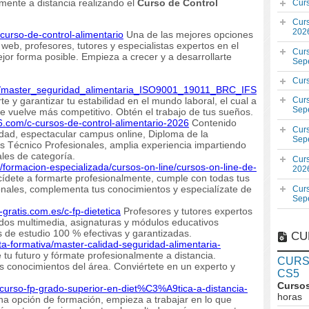
ente a distancia realizando el
Curso de Control
Cur
Cur
202
-curso-de-control-alimentario
Una de las mejores opciones
web, profesores, tutores y especialistas expertos en el
Cur
jor forma posible. Empieza a crecer y a desarrollarte
Sep
Cur
nfo/master_seguridad_alimentaria_ISO9001_19011_BRC_IFS
 y garantizar tu estabilidad en el mundo laboral, el cual a
Cur
Sep
 vuelve más competitivo. Obtén el trabajo de tus sueños.
6.com/c-cursos-de-control-alimentario-2026
Contenido
Cur
vidad, espectacular campus online, Diploma de la
Sep
 Técnico Profesionales, amplia experiencia impartiendo
les de categoría.
Cur
s/formacion-especializada/cursos-on-line/cursos-on-line-de-
202
ídete a formarte profesionalmente, cumple con todas tus
ionales, complementa tus conocimientos y especialízate de
Cur
Sep
-gratis.com.es/c-fp-dietetica
Profesores y tutores expertos
nidos multimedia, asignaturas y módulos educativos
s de estudio 100 % efectivas y garantizadas.
CU
rta-formativa/master-calidad-seguridad-alimentaria-
tu futuro y fórmate profesionalmente a distancia.
CURSO
s conocimientos del área. Conviértete en un experto y
CS5
Cursos
/curso-fp-grado-superior-en-diet%C3%A9tica-a-distancia-
horas
a opción de formación, empieza a trabajar en lo que