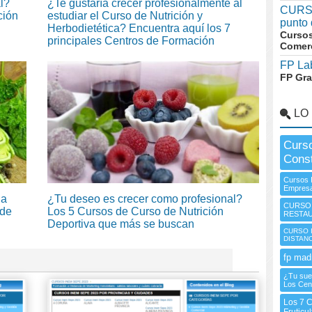
l?
¿Te gustaría crecer profesionalmente al
CURSO
ción
estudiar el Curso de Nutrición y
punto
Herbodietética? Encuentra aquí los 7
Cursos
principales Centros de Formación
Comerc
FP La
FP Gr
LO
Curso
Const
Cursos 
Empres
 a
¿Tu deseo es crecer como profesional?
CURSO 
 de
Los 5 Cursos de Curso de Nutrición
RESTA
Deportiva que más se buscan
CURSO I
DISTAN
fp madr
¿Tu sueñ
Los Cen
Los 7 