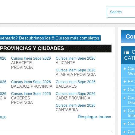
Con
imentario? Descubrimos los 8 Cursos más completos
 PROVINCIAS Y CIUDADES
C
CAT
2026
Cursos Inem Sepe 2026
Cursos Inem Sepe 2026
ALBACETE
ALICANTE
PROVINCIA
Cur
Cursos Inem Sepe 2026
Ges
ALMERIA PROVINCIA
FP 
2026
Cursos Inem Sepe 2026
Cursos Inem Sepe 2026
A
BADAJOZ PROVINCIA
BALEARES
Cur
2026
Cursos Inem Sepe 2026
Cursos Inem Sepe 2026
Cur
CIA
CACERES
CADIZ PROVINCIA
Dis
PROVINCIA
Cursos Inem Sepe 2026
CANTABRIA
Cur
Inf
Desplegar todas»
2026
Cur
Cur