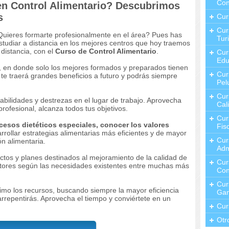
Con
en Control Alimentario? Descubrimos
s
Cur
Cur
¿Quieres formarte profesionalmente en el área? Pues has
Tur
estudiar a distancia en los mejores centros que hoy traemos
 distancia, con el
Curso de Control Alimentario
.
Cur
Edu
, en donde solo los mejores formados y preparados tienen
Cur
, te traerá grandes beneficios a futuro y podrás siempre
Pel
Cur
abilidades y destrezas en el lugar de trabajo. Aprovecha
Cal
rofesional, alcanza todos tus objetivos.
Cur
cesos dietéticos especiales, conocer los valores
Fis
rrollar estrategias alimentarias más eficientes y de mayor
Cur
n alimentaria.
Adm
ctos y planes destinados al mejoramiento de la calidad de
Cur
sectores según las necesidades existentes entre muchas más
Con
Cur
imo los recursos, buscando siempre la mayor eficiencia
Gan
rrepentirás. Aprovecha el tiempo y conviértete en un
Cur
Otr