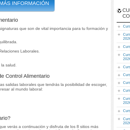
 MÁS INFORMACIÓN
CU
CO
mentario
Cur
ignaturas que son de vital importancia para tu formación y
Cur
202
uilibrada.
Cur
Relaciones Laborales.
Cur
202
la salud.
Cur
Cur
de Control Alimentario
Cur
as salidas laborales que tendrás la posibilidad de escoger,
resar al mundo laboral:
Cur
Cur
202
Cur
ario?
Cur
202
que verás a continuación y disfruta de los 8 sitios más