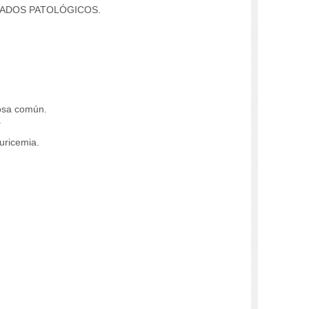
TADOS PATOLÓGICOS.
rosa común.
.
uricemia.