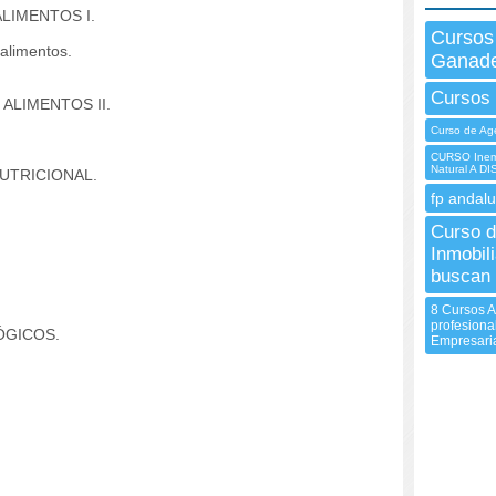
LIMENTOS I.
Cursos
alimentos.
Ganade
Cursos
ALIMENTOS II.
Curso de Age
CURSO Inem 
Natural A D
UTRICIONAL.
fp andalu
Curso d
Inmobil
buscan 
8 Cursos A
profesiona
ÓGICOS.
Empresari