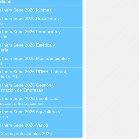
ilidad
s Inem Sepe 2026 Idiomas
 Inem Sepe 2026 Hostelería y
mo
s Inem Sepe 2026 Formación y
ción
 Inem Sepe 2026 Estética y
ería
s Inem Sepe 2026 MedioAmbiente y
d
s Inem Sepe 2026 RRHH, Laboral,
idad y PRL
s Inem Sepe 2026 Gestión y
stración de Empresas
 Inem Sepe 2026 Inmobiliaria,
ucción e Instalaciones
 Inem Sepe 2026 Agricultura y
ería
s Inem Sepe 2026 Varios
Cursos profesionales 2026