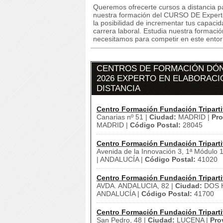
Queremos ofrecerte cursos a distancia p
nuestra formación del CURSO DE Experto 
la posibilidad de incrementar tus capaci
carrera laboral. Estudia nuestra formació
necesitamos para competir en este entorn
CENTROS DE FORMACIÓN DÓN
2026 EXPERTO EN ELABORACIÓ
DISTANCIA
Centro Formación Fundación Triparti
Canarias nº 51 |
Ciudad:
MADRID |
Pro
MADRID |
Código Postal:
28045
Centro Formación Fundación Triparti
Avenida de la Innovación 3, 1ª Módulo 
| ANDALUCÍA |
Código Postal:
41020
Centro Formación Fundación Triparti
AVDA. ANDALUCIA, 82 |
Ciudad:
DOS 
ANDALUCÍA |
Código Postal:
41700
Centro Formación Fundación Triparti
San Pedro, 48 |
Ciudad:
LUCENA |
Pro