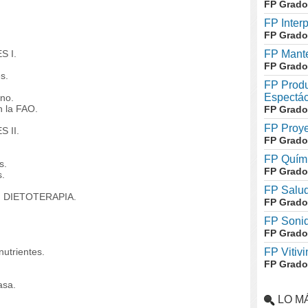
FP Grado
FP Inter
FP Grado
S I.
FP Mante
FP Grado
s.
FP Produ
Espectác
no.
 la FAO.
FP Grado
FP Proye
 II.
FP Grado
FP Quími
s.
FP Grado
s.
FP Salud
 DIETOTERAPIA.
FP Grado
FP Soni
FP Grado
utrientes.
FP Vitivi
FP Grado
asa.
LO M