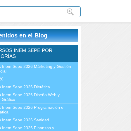
enidos en el Blog
RSOS INEM SEPE POR
ORÍAS
 Inem Sepe 2026 Márketing y Gestión
cial
26
 Inem Sepe 2026 Dietética
s Inem Sepe 2026 Diseño Web y
 Gráfico
s Inem Sepe 2026 Programación e
ática
s Inem Sepe 2026 Sanidad
s Inem Sepe 2026 Finanzas y