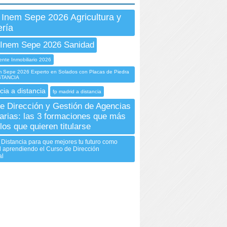
 Inem Sepe 2026 Agricultura y
ría
 Inem Sepe 2026 Sanidad
nte Inmobiliario 2026
Sepe 2026 Experto en Solados con Placas de Piedra
ISTANCIA
cia a distancia
fp madrid a distancia
e Dirección y Gestión de Agencias
iarias: las 3 formaciones que más
los que quieren titularse
 Distancia para que mejores tu futuro como
l aprendiendo el Curso de Dirección
al