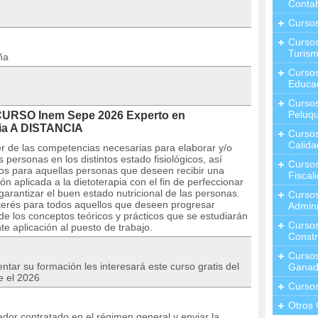
Contab
Curso
Cursos
Turis
ña
Curso
Educa
Cursos
Peluqu
CURSO Inem Sepe 2026 Experto en
pia A DISTANCIA
Curso
Calida
r de las competencias necesarias para elaborar y/o
 personas en los distintos estado fisiológicos, así
Curso
os para aquellas personas que deseen recibir una
Fiscal
ión aplicada a la dietoterapia con el fin de perfeccionar
garantizar el buen estado nutricional de las personas.
Curso
nterés para todos aquellos que deseen progresar
Admini
de los conceptos teóricos y prácticos que se estudiarán
Cursos
e aplicación al puesto de trabajo.
Constr
Cursos
tar su formación les interesará este curso gratis del
Ganad
e el 2026
Curso
Otros 
dor contratado en el régimen general y enviar la