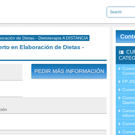
Cont
ración de Dietas - Dietoterapia A DISTANCIA
to en Elaboración de Dietas -
CU
CATEG
Cursos
PEDIR MÁS INFORMACIÓN
Comer
FP 20
Cursos
Curso
Diseño
ción
Curso
Inform
Curso
Curso