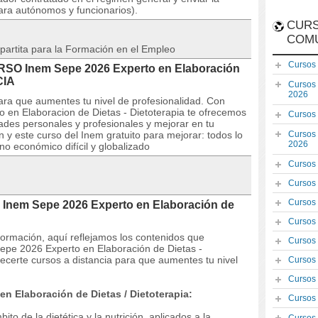
ara autónomos y funcionarios).
CURS
COM
partita para la Formación en el Empleo
Cursos
URSO Inem Sepe 2026 Experto en Elaboración
CIA
Cursos
2026
ara que aumentes tu nivel de profesionalidad. Con
en Elaboracion de Dietas - Dietoterapia te ofrecemos
Cursos
dades personales y profesionales y mejorar en tu
n y este curso del Inem gratuito para mejorar: todos lo
Cursos
2026
o económico difícil y globalizado
Cursos
Cursos
Cursos
 Inem Sepe 2026 Experto en Elaboración de
Cursos
 formación, aquí reflejamos los contenidos que
Cursos
epe 2026 Experto en Elaboración de Dietas -
certe cursos a distancia para que aumentes tu nivel
Cursos
Cursos
n Elaboración de Dietas / Dietoterapia:
Cursos
to de la dietética y la nutrición, aplicados a la