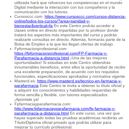
utilizada hará que refuerces tus competencias en el mundo
Digital mediante la interacción con tus compañeros y la
comunicación con los tutores.
Cursosccc.com:
https://www.cursosccc.com/cursos-distancia-
online/todos-los-cursos/?area=sanidad-y-
bienestar&vertical=fa
En este Centro podrás acceder a
clases online en directo impartidas por tu profesor donde
tratará los aspectos más importantes del curso y podrás
realizarle consultas en directo. Además, formarás parte de la
Bolsa de Empleo a la que les llegan ofertas de trabajo.
Fpformacionprofesional.com:
https://fpformacionprofesional.com/FP-Farmacia-y-
Parafarmacia-a-distancia.html
¡Una de las mejores
oportunidades! Si estudias en este Centro obtendrás
innumerables beneficios, entre ellos la oportunidad de recibir
una excelente preparación, de acuerdo con los requisitos
funcionales, especificaciones aprobadas y normativa vigente.
Masterd.es:
https://www.masterd.es/tecnico-en-farmacia-y-
parafarmacia
Este Centro te invita a obtener tu título oficial y
a adquirir los conocimientos y habilidades requeridas de
forma sencilla y flexible, con tutores especializados.
¡Apúntate ya!
Fpfarmaciayparafarmacia.com:
http://www.fpfarmaciayparafarmacia.com/fp-farmacia-y-
parafarmacia-a-distancia.html
En este curso, una vez que
hayas superado todas las pruebas académicas recibirás un
Título/Diploma oficial privado que podrás utilizar para
mejorar tu currículo profesional.