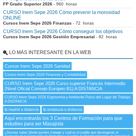
FP Grado Superior 2026
- 960 horas
CURSO Inem Sepe 2026 Cómo prevenir la morosidad
ONLINE
Cursos Inem Sepe 2026 Finanzas
- 72 horas
CURSO Inem Sepe 2026 Cómo conseguir los objetivos
Cursos Inem Sepe 2026 Gestión Empresarial
- 82 horas
LO MÁS INTERESANTE EN LA WEB
Cursos Inem Sepe 2026 Sanidad
Cursos Inem Sepe 2026 Finanzas y Contabilidad
CURSO Inem Sepe 2026 Curso superior Francés Intermedio
(Nivel Oficial Consejo Europeo B1) A DISTANCIA
CURSO Inem Sepe 2026 Ergonomia y Ambiente Fisico del Lugar de Trabajo
A DISTANCIA
fp madrid a distancia
fp andalucia a distancia
Aquí encontrarás los 3 Centros de Formación para que
estudies para ser Masajista
¿Deseas saber dónde puedes trabajar y cuál es el sueldo que devengarás al