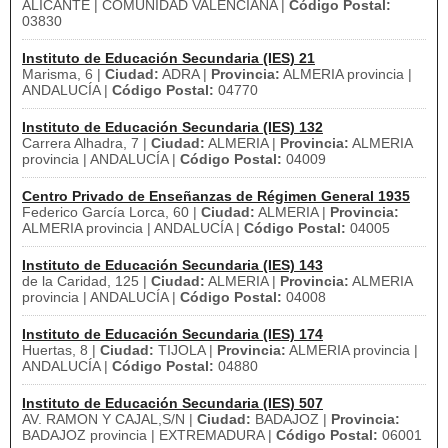
ALICANTE | COMUNIDAD VALENCIANA |
Código Postal:
03830
Instituto de Educación Secundaria (IES) 21
Marisma, 6 |
Ciudad:
ADRA |
Provincia:
ALMERIA provincia |
ANDALUCÍA |
Código Postal:
04770
Instituto de Educación Secundaria (IES) 132
Carrera Alhadra, 7 |
Ciudad:
ALMERIA |
Provincia:
ALMERIA
provincia | ANDALUCÍA |
Código Postal:
04009
Centro Privado de Enseñanzas de Régimen General 1935
Federico García Lorca, 60 |
Ciudad:
ALMERIA |
Provincia:
ALMERIA provincia | ANDALUCÍA |
Código Postal:
04005
Instituto de Educación Secundaria (IES) 143
de la Caridad, 125 |
Ciudad:
ALMERIA |
Provincia:
ALMERIA
provincia | ANDALUCÍA |
Código Postal:
04008
Instituto de Educación Secundaria (IES) 174
Huertas, 8 |
Ciudad:
TIJOLA |
Provincia:
ALMERIA provincia |
ANDALUCÍA |
Código Postal:
04880
Instituto de Educación Secundaria (IES) 507
AV. RAMON Y CAJAL,S/N |
Ciudad:
BADAJOZ |
Provincia:
BADAJOZ provincia | EXTREMADURA |
Código Postal:
06001