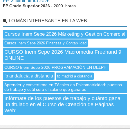
FP Vitivinicultura 2026
FP Grado Superior 2026
- 2000 horas
LO MÁS INTERESANTE EN LA WEB
Cursos Inem Sepe 2026 Márketing y Gestión Comercial
Cursos Inem Sepe 2026 Finanzas y Contabilidad
CURSO Inem Sepe 2026 Macromedia Freehand 9
ONLINE
CURSO Inem Sepe 2026 PROGRAMACIÓN EN DELPHI
fp andalucia a distancia
fp madrid a distancia
Aprender y convertirme en Técnico en Psicomotricidad: puestos
de trabajo y cuál será el salario que ganarás
Infórmate de los puestos de trabajo y cuánto gana
un titulado en el Curso de Creación de Páginas
Web: