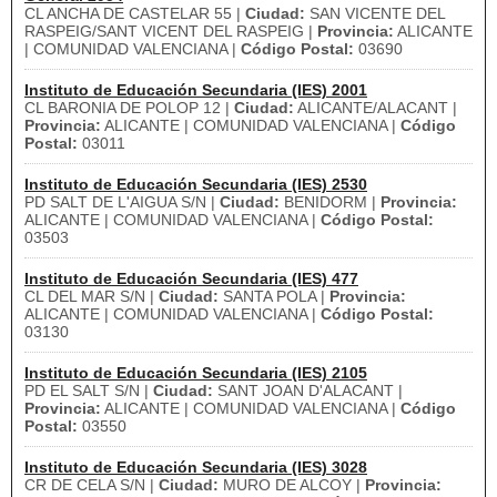
CL ANCHA DE CASTELAR 55 |
Ciudad:
SAN VICENTE DEL
RASPEIG/SANT VICENT DEL RASPEIG |
Provincia:
ALICANTE
| COMUNIDAD VALENCIANA |
Código Postal:
03690
Instituto de Educación Secundaria (IES) 2001
CL BARONIA DE POLOP 12 |
Ciudad:
ALICANTE/ALACANT |
Provincia:
ALICANTE | COMUNIDAD VALENCIANA |
Código
Postal:
03011
Instituto de Educación Secundaria (IES) 2530
PD SALT DE L'AIGUA S/N |
Ciudad:
BENIDORM |
Provincia:
ALICANTE | COMUNIDAD VALENCIANA |
Código Postal:
03503
Instituto de Educación Secundaria (IES) 477
CL DEL MAR S/N |
Ciudad:
SANTA POLA |
Provincia:
ALICANTE | COMUNIDAD VALENCIANA |
Código Postal:
03130
Instituto de Educación Secundaria (IES) 2105
PD EL SALT S/N |
Ciudad:
SANT JOAN D'ALACANT |
Provincia:
ALICANTE | COMUNIDAD VALENCIANA |
Código
Postal:
03550
Instituto de Educación Secundaria (IES) 3028
CR DE CELA S/N |
Ciudad:
MURO DE ALCOY |
Provincia: