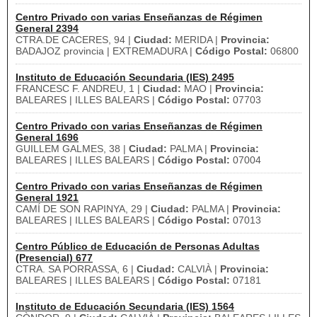
Centro Privado con varias Enseñanzas de Régimen
General 2394
CTRA.DE CACERES, 94 |
Ciudad:
MERIDA |
Provincia:
BADAJOZ provincia | EXTREMADURA |
Código Postal:
06800
Instituto de Educación Secundaria (IES) 2495
FRANCESC F. ANDREU, 1 |
Ciudad:
MAO |
Provincia:
BALEARES | ILLES BALEARS |
Código Postal:
07703
Centro Privado con varias Enseñanzas de Régimen
General 1696
GUILLEM GALMES, 38 |
Ciudad:
PALMA |
Provincia:
BALEARES | ILLES BALEARS |
Código Postal:
07004
Centro Privado con varias Enseñanzas de Régimen
General 1921
CAMÍ DE SON RAPINYA, 29 |
Ciudad:
PALMA |
Provincia:
BALEARES | ILLES BALEARS |
Código Postal:
07013
Centro Público de Educación de Personas Adultas
(Presencial) 677
CTRA. SA PORRASSA, 6 |
Ciudad:
CALVIÀ |
Provincia:
BALEARES | ILLES BALEARS |
Código Postal:
07181
Instituto de Educación Secundaria (IES) 1564