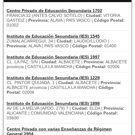
Centro Privado de Educación Secundaria 1702
FRANCIA 32 (ANTES CALVO SOTELO) |
Ciudad:
VITORIA
GASTEIZ |
Provincia:
ALAVA | PAÍS VASCO |
Código Postal:
01002
Instituto de Educación Secundaria (IES) 1545
ZUMALACARREGUI, 34 |
Ciudad:
LAUDIO/LLODIO |
Provincia:
ALAVA | PAÍS VASCO |
Código Postal:
01400
Instituto de Educación Secundaria (IES) 1997
CL. LA PAZ, S/N |
Ciudad:
ALBACETE |
Provincia:
ALBACETE
provincia | CASTILLA LA MANCHA |
Código Postal:
02006
Instituto de Educación Secundaria (IES) 1229
CL. PINTOR QUIJADA, 1 |
Ciudad:
ALBACETE |
Provincia:
ALBACETE provincia | CASTILLA LA MANCHA |
Código
Postal:
02006
Instituto de Educación Secundaria (IES) 1898
AV DE LA MELVA (APDO. 279) 7 |
Ciudad:
ELDA |
Provincia:
ALICANTE | COMUNIDAD VALENCIANA |
Código Postal:
03600
Centro Privado con varias Enseñanzas de Régimen
General 2954