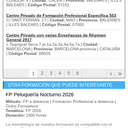
CÒNDOR, 9 |
Ciudad:
CALVIÀ |
Provincia:
BALEARES | ILLES
BALEARS |
Código Postal:
07181
Centro Privado de Formación Profesional Específica 553
C/ SANT FERRAN, 17 |
Ciudad:
MAO |
Provincia:
BALEARES
| ILLES BALEARS |
Código Postal:
07000
Centro Privado con varias Enseñanzas de Régimen
General 2917
c.Taquígraf Serra,7.pl.1a,2a,3a,4a,5a,7a |
Ciudad:
BARCELONA |
Provincia:
BARCELONA provincia | CATALUÑA
|
Código Postal:
08029
›
»
2
3
4
5
6
1
OTRA FORMACIÓN QUE PUEDE INTERESARTE
FP Peluquería Nocturno 2026
Método:
FP a distancia | Formacion Profesional a distancia |
Ciclos Formativos
Temática:
FP 2026
Duración:
1400 horas
La metodología de nuestra formación es compatible con el