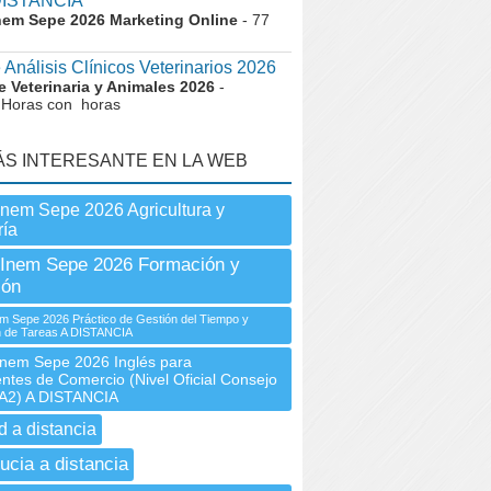
DISTANCIA
nem Sepe 2026 Marketing Online
- 77
 Análisis Clínicos Veterinarios 2026
 Veterinaria y Animales 2026
-
 Horas con horas
ÁS INTERESANTE EN LA WEB
Inem Sepe 2026 Agricultura y
ía
Inem Sepe 2026 Formación y
ión
 Sepe 2026 Práctico de Gestión del Tiempo y
ón de Tareas A DISTANCIA
em Sepe 2026 Inglés para
ntes de Comercio (Nivel Oficial Consejo
A2) A DISTANCIA
d a distancia
ucia a distancia