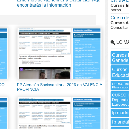
CRM A 
encontrarás la información
Cursos I
horas
Curso de
Cursos de
Consultar
LO M
Cursos 
Ganader
Cursos 
Educac
CURSO Inem
UGO
FP Atención Sociosanitaria 2026 en VALENCIA
Planificaci
PROVINCIA
CURSO In
Dependie
Europeo 
fp madri
fp andal