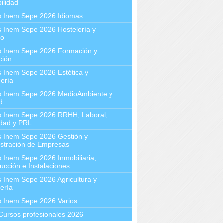
ilidad
s Inem Sepe 2026 Idiomas
 Inem Sepe 2026 Hostelería y
mo
s Inem Sepe 2026 Formación y
ción
 Inem Sepe 2026 Estética y
ería
s Inem Sepe 2026 MedioAmbiente y
d
s Inem Sepe 2026 RRHH, Laboral,
idad y PRL
s Inem Sepe 2026 Gestión y
stración de Empresas
 Inem Sepe 2026 Inmobiliaria,
ucción e Instalaciones
 Inem Sepe 2026 Agricultura y
ería
s Inem Sepe 2026 Varios
Cursos profesionales 2026