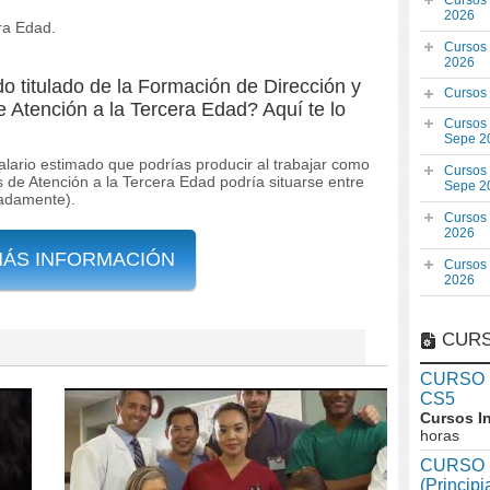
Cursos
2026
era Edad.
Cursos
2026
o titulado de la Formación de Dirección y
Cursos
e Atención a la Tercera Edad? Aquí te lo
Cursos
Sepe 2
salario estimado que podrías producir al trabajar como
Cursos
s de Atención a la Tercera Edad podría situarse entre
Sepe 2
madamente).
Cursos
2026
MÁS INFORMACIÓN
Cursos
2026
CURS
CURSO In
CS5
Cursos I
horas
CURSO I
(Princip