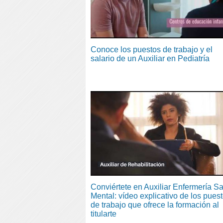
Conoce los puestos de trabajo y el
salario de un Auxiliar en Pediatría
Conviértete en Auxiliar Enfermería S
Mental: vídeo explicativo de los pues
de trabajo que ofrece la formación al
titularte