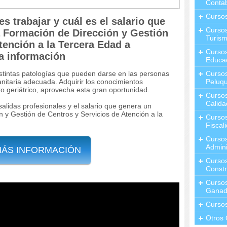
Contab
Curso
 trabajar y cuál es el salario que
Cursos
la Formación de Dirección y Gestión
Turis
tención a la Tercera Edad a
Curso
la información
Educa
distintas patologías que pueden darse en las personas
Cursos
nitaria adecuada. Adquirir los conocimientos
Peluqu
ro geriátrico, aprovecha esta gran oportunidad.
Curso
Calida
salidas profesionales y el salario que genera un
n y Gestión de Centros y Servicios de Atención a la
Curso
Fiscal
Curso
Admini
MÁS INFORMACIÓN
Cursos
Constr
Cursos
Ganad
Curso
Otros 