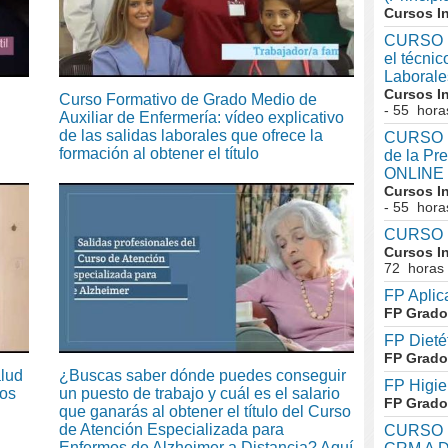
Cursos I
CURSO I
el técni
Laboral
Cursos I
Curso Formativo de Grado Medio de
- 55 hora
Auxiliar de Enfermería: vídeo explicativo
de las salidas laborales que ofrece la
CURSO In
formación al obtener el título
de la Pr
ONLINE
Cursos I
- 55 hora
CURSO I
Cursos I
72 horas
FP Aplic
FP Grado
FP Dieté
FP Grado
alud
¿Buscas saber dónde puedes conseguir
FP Higie
tos
un puesto de trabajo y cuál es el salario
FP Grado
que ganarás al obtener el título del Curso
de Atención Especializada para
CURSO I
Enfermos de Alzheimer a Distancia? Aquí