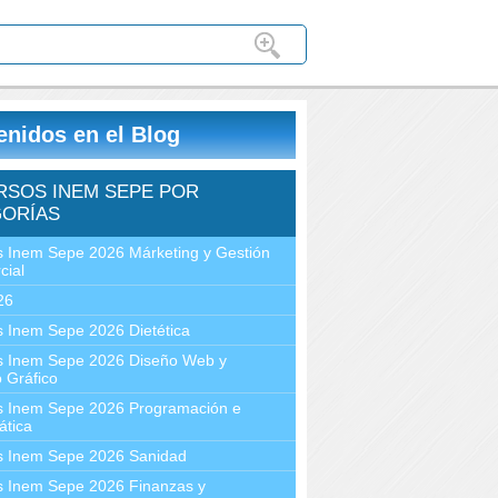
enidos en el Blog
RSOS INEM SEPE POR
ORÍAS
 Inem Sepe 2026 Márketing y Gestión
cial
26
 Inem Sepe 2026 Dietética
s Inem Sepe 2026 Diseño Web y
 Gráfico
s Inem Sepe 2026 Programación e
ática
s Inem Sepe 2026 Sanidad
s Inem Sepe 2026 Finanzas y