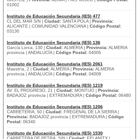
01002
Instituto de Educación Secundaria (IES) 477
CL DEL MAR S/N |
Ciudad:
SANTA POLA |
Provincia:
ALICANTE | COMUNIDAD VALENCIANA |
Código Postal:
03130
Instituto de Educación Secundaria (IES) 136
García Lorca, 130 |
Ciudad:
ALMERIA |
Provincia:
ALMERIA
provincia | ANDALUCÍA |
Código Postal:
04005
Instituto de Educación Secundaria (IES) 2061
Maestría, 2 |
Ciudad:
ALMERIA |
Provincia:
ALMERIA
provincia | ANDALUCÍA |
Código Postal:
04008
Instituto de Educación Secundaria (IES) 1219
AV. EL PROGRESO, 21 |
Ciudad:
MONTIJO |
Provincia:
BADAJOZ provincia | EXTREMADURA |
Código Postal:
06480
Instituto de Educación Secundaria (IES) 1206
CARRETERIA, 50 |
Ciudad:
FREGENAL DE LA SIERRA |
Provincia:
BADAJOZ provincia | EXTREMADURA |
Código
Postal:
06340
Instituto de Educación Secundaria (IES) 1530
CARRETERA DE PETRA, S/N |
Ciudad:
FELANITX |