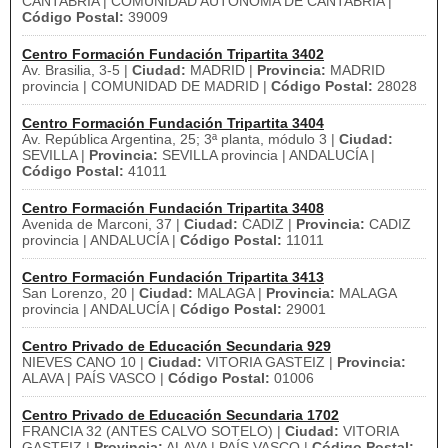
CANTABRIA | COMUNIDAD AUTÓNOMA DE CANTABRIA |
Código Postal:
39009
Centro Formación Fundación Tripartita 3402
Av. Brasilia, 3-5 |
Ciudad:
MADRID |
Provincia:
MADRID
provincia | COMUNIDAD DE MADRID |
Código Postal:
28028
Centro Formación Fundación Tripartita 3404
Av. República Argentina, 25; 3ª planta, módulo 3 |
Ciudad:
SEVILLA |
Provincia:
SEVILLA provincia | ANDALUCÍA |
Código Postal:
41011
Centro Formación Fundación Tripartita 3408
Avenida de Marconi, 37 |
Ciudad:
CADIZ |
Provincia:
CADIZ
provincia | ANDALUCÍA |
Código Postal:
11011
Centro Formación Fundación Tripartita 3413
San Lorenzo, 20 |
Ciudad:
MALAGA |
Provincia:
MALAGA
provincia | ANDALUCÍA |
Código Postal:
29001
Centro Privado de Educación Secundaria 929
NIEVES CANO 10 |
Ciudad:
VITORIA GASTEIZ |
Provincia:
ALAVA | PAÍS VASCO |
Código Postal:
01006
Centro Privado de Educación Secundaria 1702
FRANCIA 32 (ANTES CALVO SOTELO) |
Ciudad:
VITORIA
GASTEIZ |
Provincia:
ALAVA | PAÍS VASCO |
Código Postal: