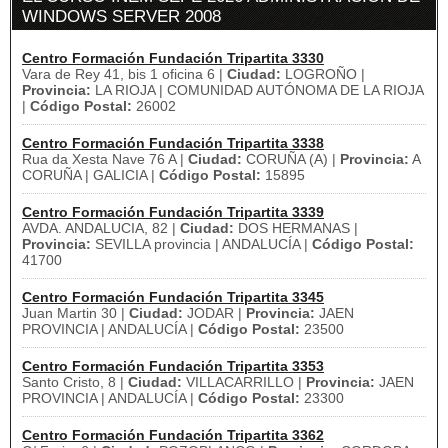
WINDOWS SERVER 2008
Centro Formación Fundación Tripartita 3330
Vara de Rey 41, bis 1 oficina 6 |
Ciudad:
LOGROÑO |
Provincia:
LA RIOJA | COMUNIDAD AUTÓNOMA DE LA RIOJA
|
Código Postal:
26002
Centro Formación Fundación Tripartita 3338
Rua da Xesta Nave 76 A |
Ciudad:
CORUÑA (A) |
Provincia:
A
CORUÑA | GALICIA |
Código Postal:
15895
Centro Formación Fundación Tripartita 3339
AVDA. ANDALUCIA, 82 |
Ciudad:
DOS HERMANAS |
Provincia:
SEVILLA provincia | ANDALUCÍA |
Código Postal:
41700
Centro Formación Fundación Tripartita 3345
Juan Martin 30 |
Ciudad:
JODAR |
Provincia:
JAEN
PROVINCIA | ANDALUCÍA |
Código Postal:
23500
Centro Formación Fundación Tripartita 3353
Santo Cristo, 8 |
Ciudad:
VILLACARRILLO |
Provincia:
JAEN
PROVINCIA | ANDALUCÍA |
Código Postal:
23300
Centro Formación Fundación Tripartita 3362