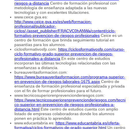
riesgos-a-distancia
Centro de formación profesional con
metodología de enseñanza adaptada a las nuevas
tecnologías y con excelentes titulaciones.
www.ceice.gva.es:
http://www.ceice.gva.es/es/web/formacion-
profesional/publicador-
ciclos/-/asset_publisher/FRACVC0hANWa/content/ciclo-
formativo-prevencion-de-riesgos-profesionales
Ceice es un
centro de formación que brinda seguimiento tutorial en
pasantías para los alumnos.
ciclosformativosfp.com:
https://ciclosformativosfp.com/curso-
ciclo-formativo-grado-superior-prevencion-de-riesgos-
profesionales-a-distancia
En este centro de estudios
incorporan las últimas tecnologías relacionadas con las
enseñanzas a distancia.
bureauveritasformacion.com:
https://www.bureauveritasformacion.com/programa-superior-
en-prevencion-de-riesgos-laborales-1675.aspx
Centro de
enseñanza de formación profesional especializada y privada
con el fin de formar profesionales para el futuro.
www.tecnicosuperiorenprevencionderiesgos.com:
https://www.tecnicosuperiorenprevencionderiesgos.com/tecni
co-superior-en-prevencion-de-riesgos-profesionales-a-
distancia.html
Este centro de estudios cuenta con amplio
listado de empresas colaboradoras donde los alumnos
ponen en práctica lo aprendido.
www.educantabria.es:
https://www.educantabria.es/oferta-
formativa/ciclos-formativos-de-grado-superior.html
Un centro