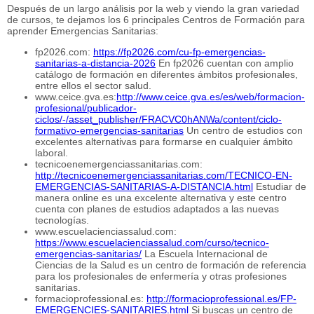
Después de un largo análisis por la web y viendo la gran variedad
de cursos, te dejamos los 6 principales Centros de Formación para
aprender Emergencias Sanitarias:
fp2026.com:
https://fp2026.com/cu-fp-emergencias-
sanitarias-a-distancia-2026
En fp2026 cuentan con amplio
catálogo de formación en diferentes ámbitos profesionales,
entre ellos el sector salud.
www.ceice.gva.es:
http://www.ceice.gva.es/es/web/formacion-
profesional/publicador-
ciclos/-/asset_publisher/FRACVC0hANWa/content/ciclo-
formativo-emergencias-sanitarias
Un centro de estudios con
excelentes alternativas para formarse en cualquier ámbito
laboral.
tecnicoenemergenciassanitarias.com:
http://tecnicoenemergenciassanitarias.com/TECNICO-EN-
EMERGENCIAS-SANITARIAS-A-DISTANCIA.html
Estudiar de
manera online es una excelente alternativa y este centro
cuenta con planes de estudios adaptados a las nuevas
tecnologías.
www.escuelacienciassalud.com:
https://www.escuelacienciassalud.com/curso/tecnico-
emergencias-sanitarias/
La Escuela Internacional de
Ciencias de la Salud es un centro de formación de referencia
para los profesionales de enfermería y otras profesiones
sanitarias.
formacioprofessional.es:
http://formacioprofessional.es/FP-
EMERGENCIES-SANITARIES.html
Si buscas un centro de